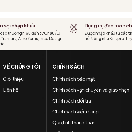
n sợi nhập khẩu
Dụng cụ đan móc ch
 các thương hiệu đến từ Châu Âu
Được nhập khẩu từ các t
 Yarnart, Alize Yarns, Rico Design,
nổi tiếng như Knitpro, Pr
ia,...
VỀ CHÚNG TÔI
CHÍNH SÁCH
Giới thiệu
Chính sách bảo mật
Liên hệ
Chính sách vận chuyển và giao nhận
Chính sách đổi trả
Chính sách kiểm hàng
Qui định thanh toán