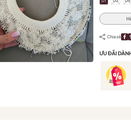
01
03
05
H
Mã giảm giá:
Ngày hết hạn:
Chia sẻ
Điều kiện:
ƯU ĐÃI DÀN