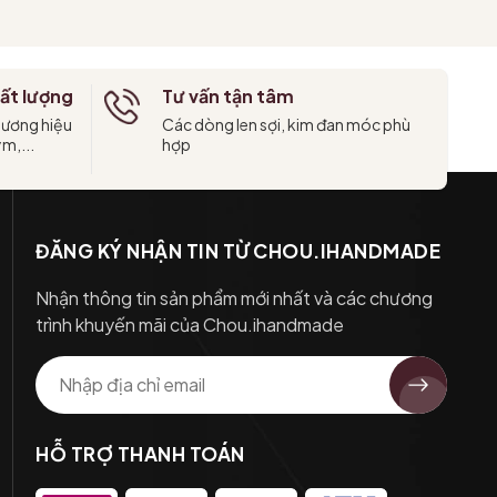
ất lượng
Tư vấn tận tâm
hương hiệu
Các dòng len sợi, kim đan móc phù
ym,...
hợp
ĐĂNG KÝ NHẬN TIN TỪ CHOU.IHANDMADE
Nhận thông tin sản phẩm mới nhất và các chương
trình khuyến mãi của Chou.ihandmade
HỖ TRỢ THANH TOÁN