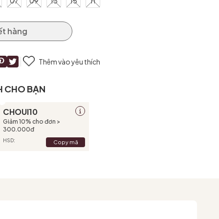
07
09
13
15
11
ết hàng
Thêm vào yêu thích
H CHO BẠN
CHOUI10
Giảm 10% cho đơn >
300.000đ
HSD:
Copy mã