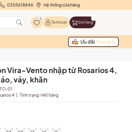
0355618846
Hệ thống cửa hàng
0
Tài khoản
Giỏ hàng
Ưu đãi
Tháng 6
on Vira-Vento nhập từ Rosarios 4,
áo, váy, khăn
NTO-01
sarios 4
|
Tình trạng:
Hết hàng
₫