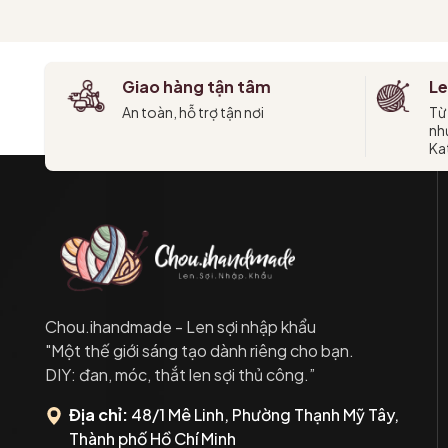
Giao hàng tận tâm
Le
An toàn, hỗ trợ tận nơi
Từ
như
Kat
Chou.ihandmade - Len sợi nhập khẩu
"Một thế giới sáng tạo dành riêng cho bạn.
DIY: đan, móc, thắt len sợi thủ công.”
Địa chỉ:
48/1 Mê Linh, Phường Thạnh Mỹ Tây,
Thành phố Hồ Chí Minh