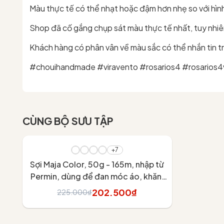
Màu thực tế có thể nhạt hoặc đậm hơn nhẹ so với hình 
Shop đã cố gắng chụp sát màu thực tế nhất, tuy nhiên
Khách hàng có phân vân về màu sắc có thể nhắn tin tr
#chouihandmade #viravento #rosarios4 #rosarios4
CÙNG BỘ SƯU TẬP
- 10%
+7
Sợi Maja Color, 50g - 165m, nhập từ
Permin, dùng để đan móc áo, khăn,
váy
202.500₫
225.000₫
Tùy chọn