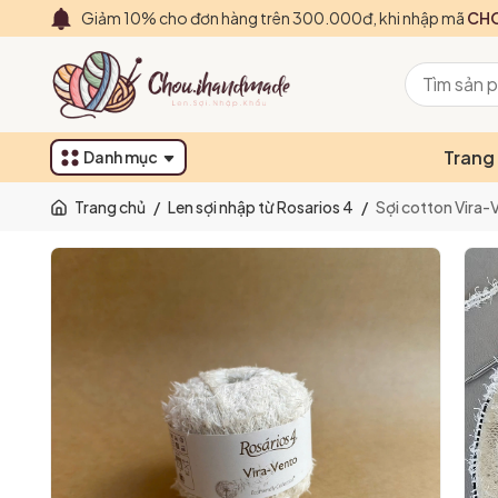
Giảm 10% cho đơn hàng trên 300.000đ, khi nhập mã
CHO
Trang
Danh mục
Trang chủ
/
Len sợi nhập từ Rosarios 4
/
Sợi cotton Vira-