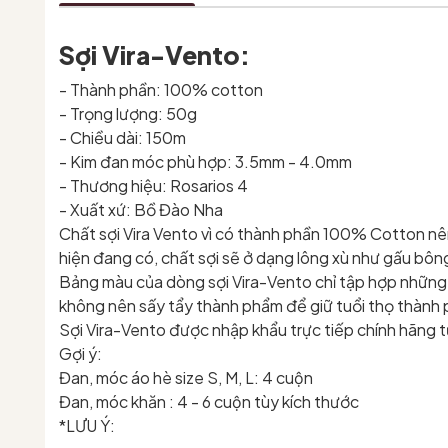
Sợi Vira-Vento:
- Thành phần: 100% cotton
- Trọng lượng: 50g
- Chiều dài: 150m
- Kim đan móc phù hợp: 3.5mm - 4.0mm
- Thương hiệu: Rosarios 4
- Xuất xứ: Bồ Đào Nha
Chất sợi Vira Vento vì có thành phần 100% Cotton nê
hiện đang có, chất sợi sẽ ở dạng lông xù như gấu bôn
Bảng màu của dòng sợi Vira-Vento chỉ tập hợp những 
không nên sấy tẩy thành phẩm để giữ tuổi thọ thành 
Sợi Vira-Vento được nhập khẩu trực tiếp chính hãng t
Gợi ý:
Đan, móc áo hè size S, M, L: 4 cuộn
Đan, móc khăn : 4 - 6 cuộn tùy kích thước
*LƯU Ý: