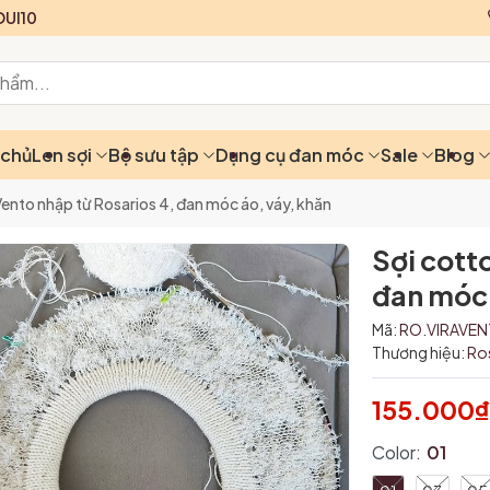
UI10
 chủ
Len sợi
Bộ sưu tập
Dụng cụ đan móc
Sale
Blog
Vento nhập từ Rosarios 4, đan móc áo, váy, khăn
Sợi cott
đan móc 
Mã:
RO.VIRAVE
Thương hiệu:
Ro
155.000
Color:
01