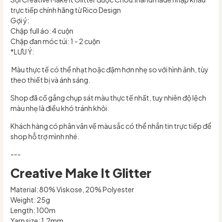
trực tiếp chính hãng từ Rico Design
Gợi ý:
Chập full áo: 4 cuộn
Chập đan móc túi: 1 - 2 cuộn
*LƯU Ý:
Màu thực tế có thể nhạt hoặc đậm hơn nhẹ so với hình ảnh, tùy
theo thiết bị và ánh sáng.
Shop đã cố gắng chụp sát màu thực tế nhất, tuy nhiên độ lệch
màu nhẹ là điều khó tránh khỏi.
Khách hàng có phân vân về màu sắc có thể nhắn tin trực tiếp để
shop hỗ trợ mình nhé.
---
Creative Make It Glitter
Material: 80% Viskose, 20% Polyester
Weight: 25g
Length: 100m
Yarn size: 1.2mm