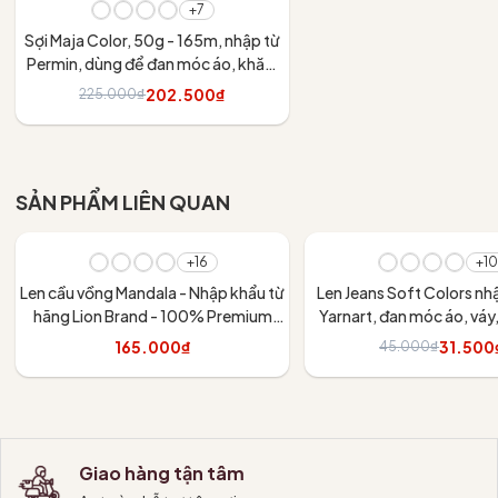
+7
Sợi Maja Color, 50g - 165m, nhập từ
Permin, dùng để đan móc áo, khăn,
váy
202.500₫
225.000₫
Tùy chọn
SẢN PHẨM LIÊN QUAN
- 30%
+16
+10
Len cầu vồng Mandala - Nhập khẩu từ
Len Jeans Soft Colors nh
hãng Lion Brand - 100% Premium
Yarnart, đan móc áo, váy
Acrylic - 150gram dài 173m
thú
165.000₫
31.500
45.000₫
Tùy chọn
Tùy chọn
Giao hàng tận tâm