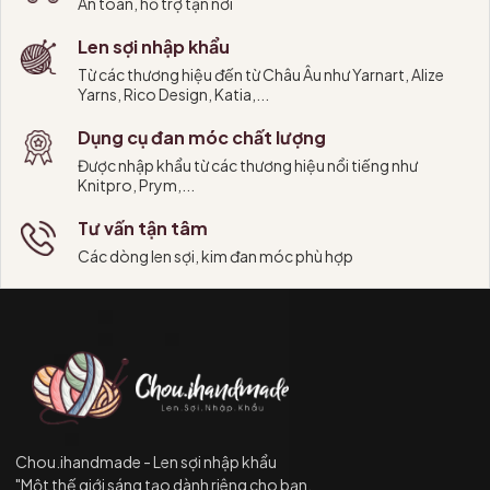
An toàn, hỗ trợ tận nơi
Len sợi nhập khẩu
Từ các thương hiệu đến từ Châu Âu như Yarnart, Alize
Yarns, Rico Design, Katia,...
Dụng cụ đan móc chất lượng
Được nhập khẩu từ các thương hiệu nổi tiếng như
Knitpro, Prym,...
Tư vấn tận tâm
Các dòng len sợi, kim đan móc phù hợp
Chou.ihandmade - Len sợi nhập khẩu
"Một thế giới sáng tạo dành riêng cho bạn.