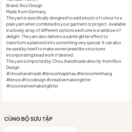
Brand: Rico Design
Made from Germany
This yarn is specifically designed to add a burst of colour to a
plain yarn when combined in your garment or project. Available
in a lovely array of different options each one is a rainbow of
delight. The yarn also delivers a subtle glitter effect to
transform a plain knit into something very special. It can also
be used by itself to make woven jewel like structures
incorporating bead work if desired.
This yarn is imported by Chou.ihandmade directly from Rico
Design
#chouihandmade #lensoinhapkhau #lensoichinhhang
#lensoi #ricodesign #creativemakeitglitter
#ricocreativemakeitglitter
CÙNG BỘ SƯU TẬP
- 10%