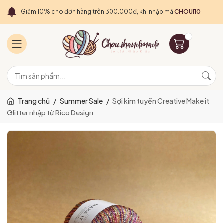
Giảm 10% cho đơn hàng trên 300.000đ, khi nhập mã
CHOUI10
Trang chủ
/
Summer Sale
/
Sợi kim tuyến Creative Make it
Glitter nhập từ Rico Design