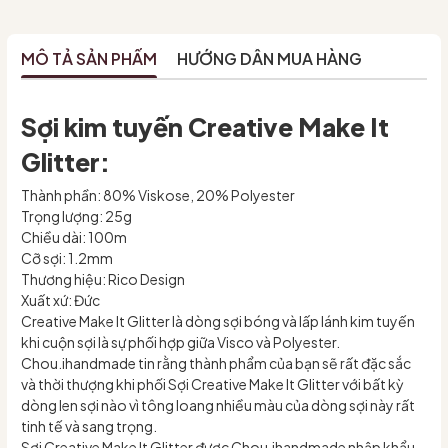
MÔ TẢ SẢN PHẨM
HƯỚNG DẪN MUA HÀNG
Sợi kim tuyến Creative Make It
Glitter:
Thành phần: 80% Viskose, 20% Polyester
Trọng lượng: 25g
Chiều dài: 100m
Cỡ sợi: 1.2mm
Thương hiệu: Rico Design
Xuất xứ: Đức
Creative Make It Glitter là dòng sợi bóng và lấp lánh kim tuyến
khi cuộn sợi là sự phối hợp giữa Visco và Polyester.
Chou.ihandmade tin rằng thành phẩm của bạn sẽ rất đặc sắc
và thời thượng khi phối Sợi Creative Make It Glitter với bất kỳ
dòng len sợi nào vì tông loang nhiều màu của dòng sợi này rất
tinh tế và sang trọng.
Sợi Creative Make It Glitter được Chou.ihandmade nhập khẩu