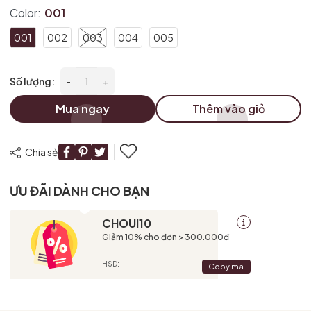
Ngày hết hạn:
Color:
001
Điều kiện:
001
002
003
004
005
Số lượng:
-
+
Mua ngay
Thêm vào giỏ
Chia sẻ
ƯU ĐÃI DÀNH CHO BẠN
CHOUI10
Giảm 10% cho đơn > 300.000đ
HSD:
Copy mã