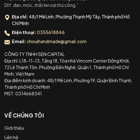
DIY: đan, móc, thắt len sợi thủ công.”
Địa chỉ:
48/1 Mê Linh, Phường Thạnh Mỹ Tây, Thành phố Hồ
Chí Minh
Điện thoại:
0355618846
Email:
chouihandmade@gmail.com
CÔNG TY TNHH SEN CAPITAL
Địa chỉ: L18-11-13, Tầng 18, Tòa nhà Vincom Center Đồng Khởi,
72 Lê Thánh Tôn, Phường Bến Nghé, Quận 1, Thành phố Hồ Chí
Minh, Việt Nam
Địa điểm kinh doanh: 48/1 Mê Linh, Phường 19, Quận Bình Thạnh,
Thành phố Hồ Chí Minh
MST: 0314668341
VỀ CHÚNG TÔI
Giới thiệu
Liên hệ