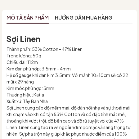
MÔ TẢ SẢN PHẨM
HƯỚNG DẪN MUA HÀNG
Sợi Linen
Thành phần: 53% Cotton - 47% Linen
Trọng lượng: 50g
Chiều dài: 112m
Kim đan phù hợp: 3.5mm - 4mm
Hệ số gauge khi đan kim 3.5mm: Với mảnh 10x10cm sẽ có 22
mũi x 29 hàng
Kim móc phù hợp: 3mm
Thương hiệu: Katia
Xuất xứ: Tây Ban Nha
Sợi Linen cung cấp độ mềm mại, độ đàn hồi nhẹ và sự thoải mái
khi chạm vào khi có tận 53% Cotton và có đặc tính mát mẻ,
thoáng khí vượt trội, độ bền cao và độ rũ tuyệt vời của 47%
Linen. Linen cũng tạo ra vẻ ngoài hơi mộc mạc và sang trọng tự
nhiên. Sự pha trộn này giúp khắc phục nhược điểm của 100%