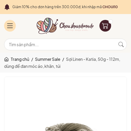
Giảm 10% cho đơn hàng trên 300.000đ, khi nhập mã
CHOUI10
Trang chủ
/
Summer Sale
/
Sợi Linen - Katia, 50g - 112m,
dùng để đan móc áo, khăn, túi