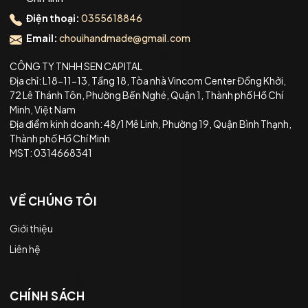
Điện thoại:
0355618846
Email:
chouihandmade@gmail.com
CÔNG TY TNHH SEN CAPITAL
Địa chỉ: L18-11-13, Tầng 18, Tòa nhà Vincom Center Đồng Khởi,
72 Lê Thánh Tôn, Phường Bến Nghé, Quận 1, Thành phố Hồ Chí
Minh, Việt Nam
Địa điểm kinh doanh: 48/1 Mê Linh, Phường 19, Quận Bình Thạnh,
Thành phố Hồ Chí Minh
MST: 0314668341
VỀ CHÚNG TÔI
Giới thiệu
Liên hệ
CHÍNH SÁCH