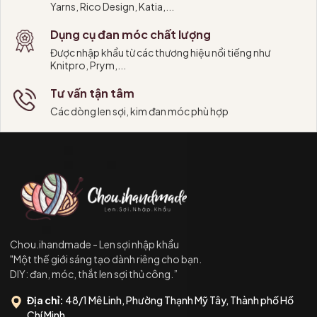
Yarns, Rico Design, Katia,...
Dụng cụ đan móc chất lượng
Được nhập khẩu từ các thương hiệu nổi tiếng như
Knitpro, Prym,...
Tư vấn tận tâm
Các dòng len sợi, kim đan móc phù hợp
Chou.ihandmade - Len sợi nhập khẩu
"Một thế giới sáng tạo dành riêng cho bạn.
DIY: đan, móc, thắt len sợi thủ công.”
Địa chỉ:
48/1 Mê Linh, Phường Thạnh Mỹ Tây, Thành phố Hồ
Chí Minh