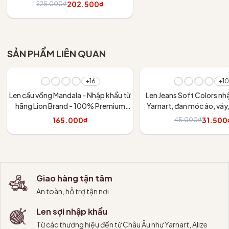
váy
202.500₫
225.000₫
Tùy chọn
SẢN PHẨM LIÊN QUAN
- 30%
+16
+10
Len cầu vồng Mandala - Nhập khẩu từ
Len Jeans Soft Colors nh
hãng Lion Brand - 100% Premium
Yarnart, đan móc áo, váy
Acrylic - 150gram dài 173m
thú
165.000₫
31.500
45.000₫
Tùy chọn
Tùy chọn
Giao hàng tận tâm
An toàn, hỗ trợ tận nơi
Len sợi nhập khẩu
Từ các thương hiệu đến từ Châu Âu như Yarnart, Alize