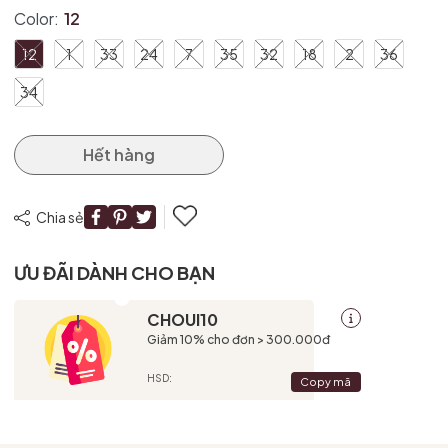
Color:
12
12
1
33
24
7
35
32
18
2
36
34
Hết hàng
Chia sẻ
ƯU ĐÃI DÀNH CHO BẠN
CHOUI10
Giảm 10% cho đơn > 300.000đ
HSD:
Copy mã