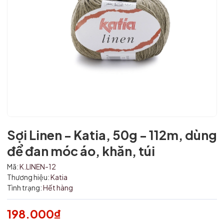
Sợi Linen - Katia, 50g - 112m, dùng
để đan móc áo, khăn, túi
Mã giảm giá:
Mã:
K.LINEN-12
Thương hiệu:
Katia
Ngày hết hạn:
Tình trạng:
Hết hàng
Điều kiện:
198.000₫