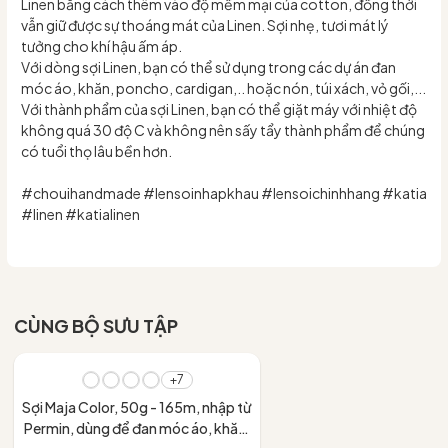
Linen bằng cách thêm vào độ mềm mại của cotton, đồng thời
vẫn giữ được sự thoáng mát của Linen. Sợi nhẹ, tươi mát lý
tưởng cho khí hậu ấm áp.
Với dòng sợi Linen, bạn có thể sử dụng trong các dự án đan
móc áo, khăn, poncho, cardigan,.. hoặc nón, túi xách, vỏ gối,...
Với thành phẩm của sợi Linen, bạn có thể giặt máy với nhiệt độ
không quá 30 độ C và không nên sấy tẩy thành phẩm để chúng
có tuổi thọ lâu bền hơn.
#chouihandmade #lensoinhapkhau #lensoichinhhang #katia
#linen #katialinen
CÙNG BỘ SƯU TẬP
- 10%
+7
Sợi Maja Color, 50g - 165m, nhập từ
Permin, dùng để đan móc áo, khăn,