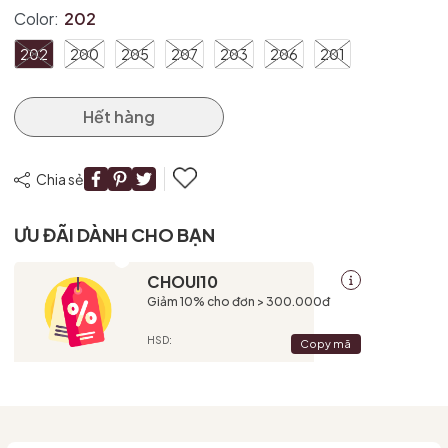
Color:
202
202
200
205
207
203
206
201
Mã giảm giá:
Ngày hết hạn:
Hết hàng
Điều kiện:
Chia sẻ
ƯU ĐÃI DÀNH CHO BẠN
CHOUI10
Giảm 10% cho đơn > 300.000đ
HSD:
Copy mã