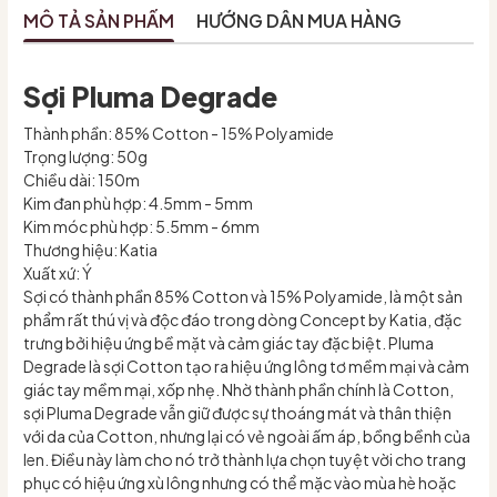
MÔ TẢ SẢN PHẨM
HƯỚNG DẪN MUA HÀNG
Sợi Pluma Degrade
Thành phần: 85% Cotton - 15% Polyamide
Trọng lượng: 50g
Chiều dài: 150m
Kim đan phù hợp: 4.5mm - 5mm
Kim móc phù hợp: 5.5mm - 6mm
Thương hiệu: Katia
Xuất xứ: Ý
Sợi có thành phần 85% Cotton và 15% Polyamide, là một sản
phẩm rất thú vị và độc đáo trong dòng Concept by Katia, đặc
trưng bởi hiệu ứng bề mặt và cảm giác tay đặc biệt. Pluma
Degrade là sợi Cotton tạo ra hiệu ứng lông tơ mềm mại và cảm
giác tay mềm mại, xốp nhẹ. Nhờ thành phần chính là Cotton,
sợi Pluma Degrade vẫn giữ được sự thoáng mát và thân thiện
với da của Cotton, nhưng lại có vẻ ngoài ấm áp, bồng bềnh của
len. Điều này làm cho nó trở thành lựa chọn tuyệt vời cho trang
phục có hiệu ứng xù lông nhưng có thể mặc vào mùa hè hoặc