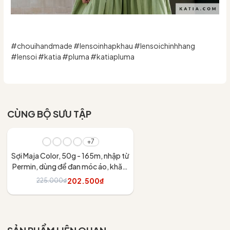
#chouihandmade #lensoinhapkhau #lensoichinhhang
#lensoi #katia #pluma #katiapluma
CÙNG BỘ SƯU TẬP
- 10%
+7
Sợi Maja Color, 50g - 165m, nhập từ
Permin, dùng để đan móc áo, khăn,
váy
202.500₫
225.000₫
Tùy chọn