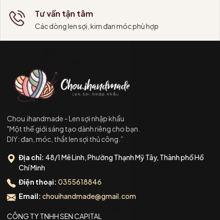
Tư vấn tận tâm
Các dòng len sợi, kim đan móc phù hợp
Chou.ihandmade - Len sợi nhập khẩu
"Một thế giới sáng tạo dành riêng cho bạn.
DIY: đan, móc, thắt len sợi thủ công.”
Địa chỉ:
48/1 Mê Linh, Phường Thạnh Mỹ Tây, Thành phố Hồ
Chí Minh
Điện thoại:
0355618846
Email:
chouihandmade@gmail.com
CÔNG TY TNHH SEN CAPITAL