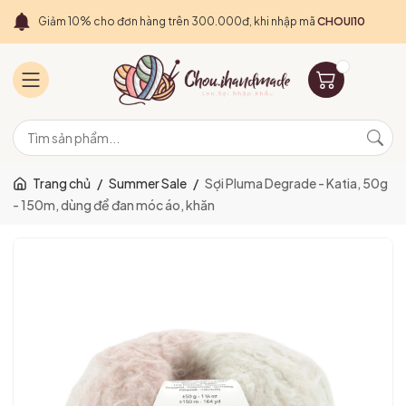
Giảm 10% cho đơn hàng trên 300.000đ, khi nhập mã
CHOUI10
Trang chủ
/
Summer Sale
/
Sợi Pluma Degrade - Katia, 50g
- 150m, dùng để đan móc áo, khăn