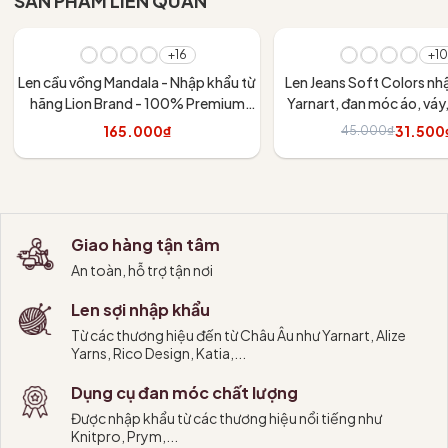
SẢN PHẨM LIÊN QUAN
- 30%
+16
+10
Len cầu vồng Mandala - Nhập khẩu từ
Len Jeans Soft Colors nh
hãng Lion Brand - 100% Premium
Yarnart, đan móc áo, váy
Acrylic - 150gram dài 173m
thú
165.000₫
31.500
45.000₫
Tùy chọn
Tùy chọn
Giao hàng tận tâm
An toàn, hỗ trợ tận nơi
Len sợi nhập khẩu
Từ các thương hiệu đến từ Châu Âu như Yarnart, Alize
Yarns, Rico Design, Katia,...
Dụng cụ đan móc chất lượng
Được nhập khẩu từ các thương hiệu nổi tiếng như
Knitpro, Prym,...