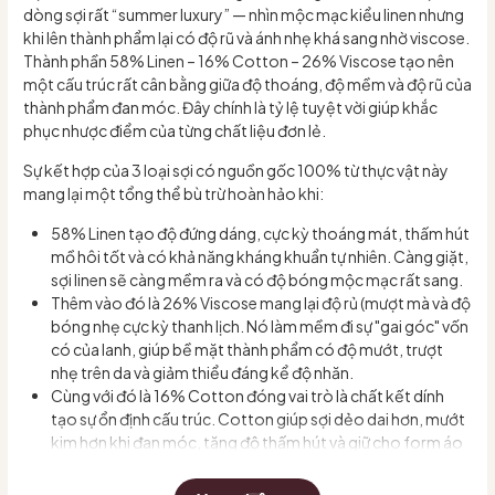
dòng sợi rất “summer luxury” — nhìn mộc mạc kiểu linen nhưng
khi lên thành phẩm lại có độ rũ và ánh nhẹ khá sang nhờ viscose.
Thành phần 58% Linen – 16% Cotton – 26% Viscose tạo nên
một cấu trúc rất cân bằng giữa độ thoáng, độ mềm và độ rũ của
thành phẩm đan móc. Đây chính là tỷ lệ tuyệt vời giúp khắc
phục nhược điểm của từng chất liệu đơn lẻ.
Sự kết hợp của 3 loại sợi có nguồn gốc 100% từ thực vật này
mang lại một tổng thể bù trừ hoàn hảo khi:
58% Linen tạo độ đứng dáng, cực kỳ thoáng mát, thấm hút
mồ hôi tốt và có khả năng kháng khuẩn tự nhiên. Càng giặt,
sợi linen sẽ càng mềm ra và có độ bóng mộc mạc rất sang.
Thêm vào đó là 26% Viscose mang lại độ rủ (mượt mà và độ
bóng nhẹ cực kỳ thanh lịch. Nó làm mềm đi sự "gai góc" vốn
có của lanh, giúp bề mặt thành phẩm có độ mướt, trượt
nhẹ trên da và giảm thiểu đáng kể độ nhăn.
Cùng với đó là 16% Cotton đóng vai trò là chất kết dính
tạo sự ổn định cấu trúc. Cotton giúp sợi dẻo dai hơn, mướt
kim hơn khi đan móc, tăng độ thấm hút và giữ cho form áo
đứng đẹp.