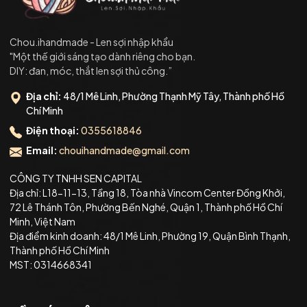
Chou.ihandmade - Len sợi nhập khẩu
"Một thế giới sáng tạo dành riêng cho bạn.
DIY: đan, móc, thắt len sợi thủ công.”
Địa chỉ:
48/1 Mê Linh, Phường Thạnh Mỹ Tây, Thành phố Hồ
Chí Minh
Điện thoại:
0355618846
Email:
chouihandmade@gmail.com
CÔNG TY TNHH SEN CAPITAL
Địa chỉ: L18-11-13, Tầng 18, Tòa nhà Vincom Center Đồng Khởi,
72 Lê Thánh Tôn, Phường Bến Nghé, Quận 1, Thành phố Hồ Chí
Minh, Việt Nam
Địa điểm kinh doanh: 48/1 Mê Linh, Phường 19, Quận Bình Thạnh,
Thành phố Hồ Chí Minh
MST: 0314668341