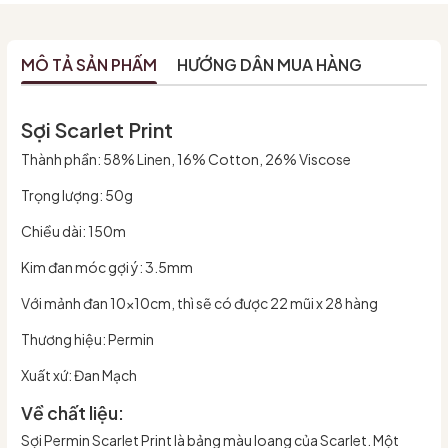
MÔ TẢ SẢN PHẨM
HƯỚNG DẪN MUA HÀNG
Sợi Scarlet Print
Thành phần: 58% Linen, 16% Cotton, 26% Viscose
Trọng lượng: 50g
Chiều dài: 150m
Kim đan móc gợi ý: 3.5mm
Với mảnh đan 10x10cm, thì sẽ có được 22 mũi x 28 hàng
Thương hiệu: Permin
Xuất xứ: Đan Mạch
Về chất liệu:
Sợi Permin Scarlet Print là bảng màu loang của Scarlet. Một