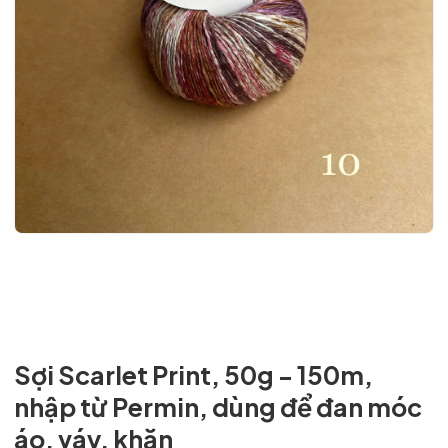
Sợi Scarlet Print, 50g - 150m,
nhập từ Permin, dùng để đan móc
Mã giảm giá:
áo, váy, khăn