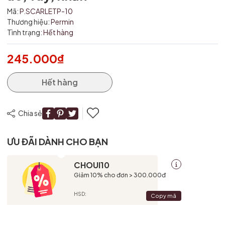
Ngày hết hạn:
Mã:
P.SCARLETP-10
Thương hiệu:
Permin
Điều kiện:
Tình trạng:
Hết hàng
245.000₫
Hết hàng
Chia sẻ
ƯU ĐÃI DÀNH CHO BẠN
CHOUI10
Giảm 10% cho đơn > 300.000đ
HSD:
Copy mã