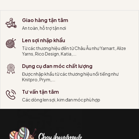
Tùy chọn
Tùy chọn
#lensoi #permin #scarlet #perminscarlet #soihe #soilinen
Giao hàng tận tâm
An toàn, hỗ trợ tận nơi
Len sợi nhập khẩu
Từ các thương hiệu đến từ Châu Âu như Yarnart, Alize
Yarns, Rico Design, Katia,...
Dụng cụ đan móc chất lượng
Được nhập khẩu từ các thương hiệu nổi tiếng như
Knitpro, Prym,...
Tư vấn tận tâm
Các dòng len sợi, kim đan móc phù hợp