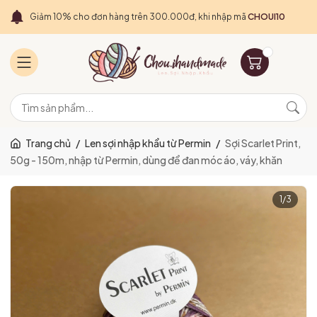
Giảm 10% cho đơn hàng trên 300.000đ, khi nhập mã
CHOUI10
Trang chủ
/
Len sợi nhập khẩu từ Permin
/
Sợi Scarlet Print,
50g - 150m, nhập từ Permin, dùng để đan móc áo, váy, khăn
1
/
3