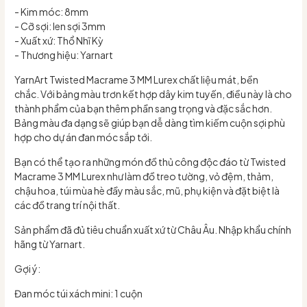
- Kim móc: 8mm
- Cỡ sợi: len sợi 3mm
- Xuất xứ: Thổ Nhĩ Kỳ
- Thương hiệu: Yarnart
YarnArt Twisted Macrame 3 MM Lurex chất liệu mát, bền
chắc. Với bảng màu trơn kết hợp dây kim tuyến, điều này là cho
thành phẩm của bạn thêm phần sang trọng và đặc sắc hơn.
Bảng màu đa dạng sẽ giúp bạn dễ dàng tìm kiếm cuộn sợi phù
hợp cho dự án đan móc sắp tới.
Bạn có thể tạo ra những món đồ thủ công độc đáo từ Twisted
Macrame 3 MM Lurex như làm đồ treo tường, vỏ đệm, thảm,
chậu hoa, túi mùa hè đầy màu sắc, mũ, phụ kiện và đặt biệt là
các đồ trang trí nội thất.
Sản phẩm đã đủ tiêu chuẩn xuất xứ từ Châu Âu. Nhập khẩu chính
hãng từ Yarnart.
Gợi ý:
Đan móc túi xách mini: 1 cuộn