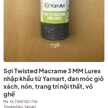
Sợi Twisted Macrame 3 MM Lurex
nhập khẩu từ Yarnart, đan móc giỏ
xách, nón, trang trí nội thất, vỏ
ghế
Mã:
YA.TWISTED-758
Thương hiệu:
Yarnart