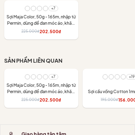
- 10%
+7
Sợi Maja Color, 50g - 165m, nhập từ
Permin, dùng để đan móc áo, khăn,
váy
202.500₫
225.000₫
Tùy chọn
SẢN PHẨM LIÊN QUAN
- 10%
- 20%
+7
+19
Sợi Maja Color, 50g - 165m, nhập từ
Permin, dùng để đan móc áo, khăn,
Sợi cầu vồng Cotton 1
váy
202.500₫
156.00
225.000₫
195.000₫
Tùy chọn
Tùy chọn
Giao hàng tận tâm