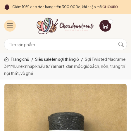
Giảm 10% cho đơn hàng trên 300.000đ, khi nhập mã
CHOUI10
Trang chủ
/
Siêu sale len sợi tháng 8
/
Sợi Twisted Macrame
3 MM Lurex nhập khẩu từ Yarnart, đan móc giỏ xách, nón, trang trí
nội thất, vỏ ghế