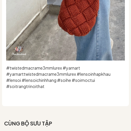
#twistedmacrame3mmlurex #yarnart
#yarnarttwistedmacrame3mmlurex #lensoinhapkhau
#lensoi #lensoichinhhang #soihe #soimoctui
#soitrangtrinoithat
CÙNG BỘ SƯU TẬP