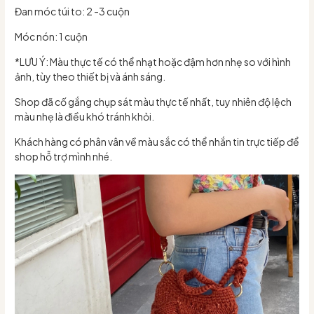
Đan móc túi to: 2 -3 cuộn
Móc nón: 1 cuộn
*LƯU Ý: Màu thực tế có thể nhạt hoặc đậm hơn nhẹ so với hình
ảnh, tùy theo thiết bị và ánh sáng.
Shop đã cố gắng chụp sát màu thực tế nhất, tuy nhiên độ lệch
màu nhẹ là điều khó tránh khỏi.
Khách hàng có phân vân về màu sắc có thể nhắn tin trực tiếp để
shop hỗ trợ mình nhé.