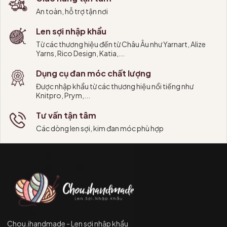
An toàn, hỗ trợ tận nơi
Len sợi nhập khẩu
Từ các thương hiệu đến từ Châu Âu như Yarnart, Alize
Yarns, Rico Design, Katia,...
Dụng cụ đan móc chất lượng
Được nhập khẩu từ các thương hiệu nổi tiếng như
Knitpro, Prym,...
Tư vấn tận tâm
Các dòng len sợi, kim đan móc phù hợp
Chou.ihandmade - Len sợi nhập khẩu