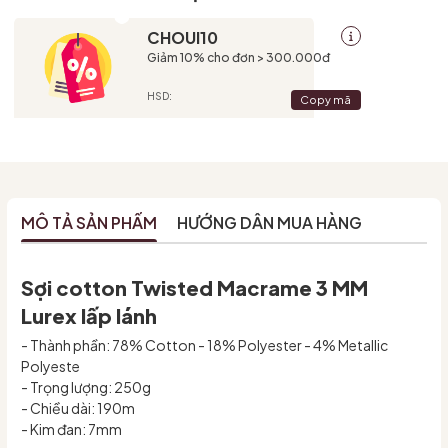
CHOUI10
Giảm 10% cho đơn > 300.000đ
HSD:
Copy mã
MÔ TẢ SẢN PHẨM
HƯỚNG DẪN MUA HÀNG
Sợi cotton Twisted Macrame 3 MM
Lurex lấp lánh
- Thành phần: 78% Cotton - 18% Polyester - 4% Metallic
Polyeste
- Trọng lượng: 250g
- Chiều dài: 190m
- Kim đan: 7mm