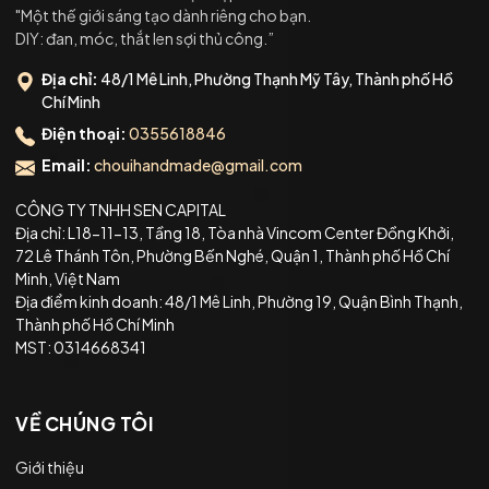
"Một thế giới sáng tạo dành riêng cho bạn.
DIY: đan, móc, thắt len sợi thủ công.”
Địa chỉ:
48/1 Mê Linh, Phường Thạnh Mỹ Tây, Thành phố Hồ
Chí Minh
Điện thoại:
0355618846
Email:
chouihandmade@gmail.com
CÔNG TY TNHH SEN CAPITAL
Địa chỉ: L18-11-13, Tầng 18, Tòa nhà Vincom Center Đồng Khởi,
72 Lê Thánh Tôn, Phường Bến Nghé, Quận 1, Thành phố Hồ Chí
Minh, Việt Nam
Địa điểm kinh doanh: 48/1 Mê Linh, Phường 19, Quận Bình Thạnh,
Thành phố Hồ Chí Minh
MST: 0314668341
VỀ CHÚNG TÔI
Giới thiệu