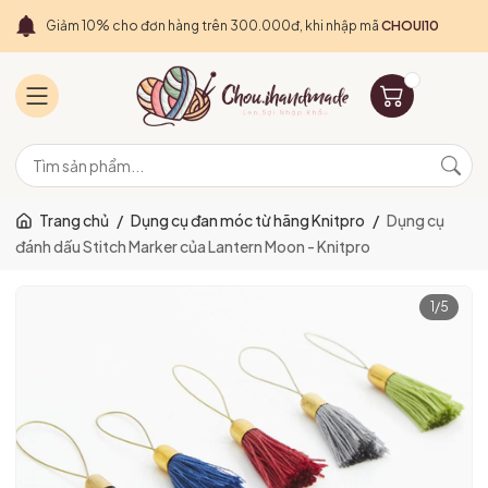
Giảm 10% cho đơn hàng trên 300.000đ, khi nhập mã
CHOUI10
Trang chủ
/
Dụng cụ đan móc từ hãng Knitpro
/
Dụng cụ
đánh dấu Stitch Marker của Lantern Moon - Knitpro
1
/
5