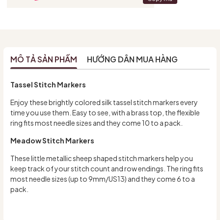
MÔ TẢ SẢN PHẨM
HƯỚNG DẪN MUA HÀNG
Tassel Stitch Markers
Enjoy these brightly colored silk tassel stitch markers every
time you use them. Easy to see, with a brass top, the flexible
ring fits most needle sizes and they come 10 to a pack.
Meadow Stitch Markers
These little metallic sheep shaped stitch markers help you
keep track of your stitch count and row endings. The ring fits
most needle sizes (up to 9mm/US13) and they come 6 to a
pack.