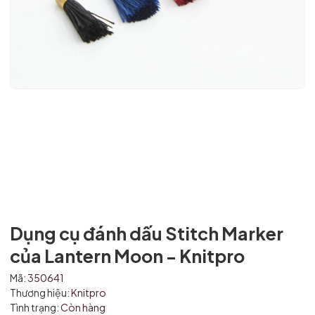
Mã giảm giá:
Dụng cụ đánh dấu Stitch Marker
Ngày hết hạn:
của Lantern Moon - Knitpro
Điều kiện:
Mã:
350641
Thương hiệu:
Knitpro
Tình trạng:
Còn hàng