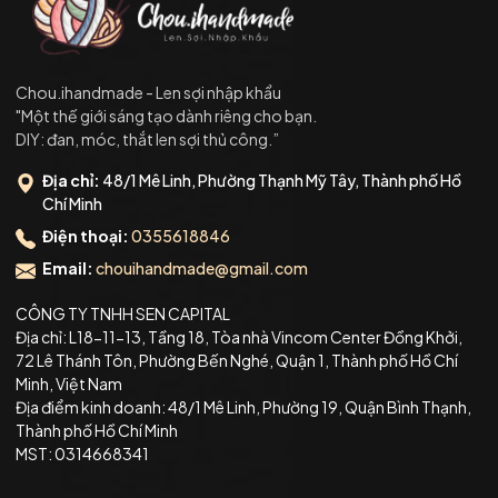
Chou.ihandmade - Len sợi nhập khẩu
"Một thế giới sáng tạo dành riêng cho bạn.
DIY: đan, móc, thắt len sợi thủ công.”
Địa chỉ:
48/1 Mê Linh, Phường Thạnh Mỹ Tây, Thành phố Hồ
Chí Minh
Điện thoại:
0355618846
Email:
chouihandmade@gmail.com
CÔNG TY TNHH SEN CAPITAL
Địa chỉ: L18-11-13, Tầng 18, Tòa nhà Vincom Center Đồng Khởi,
72 Lê Thánh Tôn, Phường Bến Nghé, Quận 1, Thành phố Hồ Chí
Minh, Việt Nam
Địa điểm kinh doanh: 48/1 Mê Linh, Phường 19, Quận Bình Thạnh,
Thành phố Hồ Chí Minh
MST: 0314668341