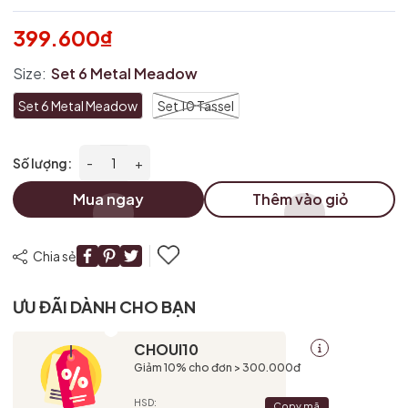
399.600₫
Size:
Set 6 Metal Meadow
Set 6 Metal Meadow
Set 10 Tassel
Số lượng:
-
+
Mua ngay
Thêm vào giỏ
Chia sẻ
ƯU ĐÃI DÀNH CHO BẠN
CHOUI10
Giảm 10% cho đơn > 300.000đ
HSD:
Copy mã