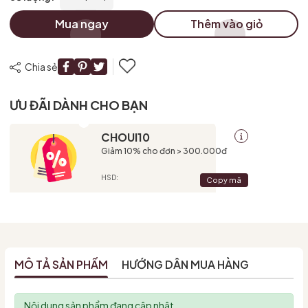
Mua ngay
Thêm vào giỏ
Chia sẻ
ƯU ĐÃI DÀNH CHO BẠN
CHOUI10
Giảm 10% cho đơn > 300.000đ
HSD:
Copy mã
MÔ TẢ SẢN PHẨM
HƯỚNG DẪN MUA HÀNG
Nội dung sản phẩm đang cập nhật.