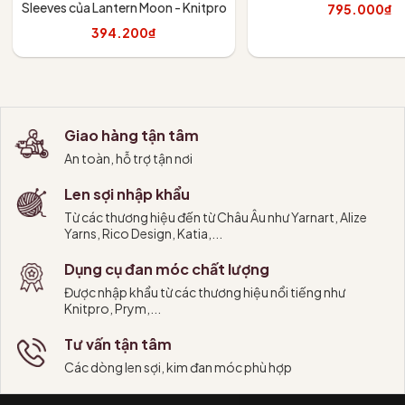
Sleeves của Lantern Moon - Knitpro
795.000₫
394.200₫
Tùy chọn
Thêm vào giỏ
Giao hàng tận tâm
An toàn, hỗ trợ tận nơi
Len sợi nhập khẩu
Từ các thương hiệu đến từ Châu Âu như Yarnart, Alize
Yarns, Rico Design, Katia,...
Dụng cụ đan móc chất lượng
Được nhập khẩu từ các thương hiệu nổi tiếng như
Knitpro, Prym,...
Tư vấn tận tâm
Các dòng len sợi, kim đan móc phù hợp