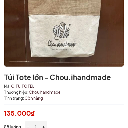
Mã giảm giá:
Ngày hết hạn:
Điều kiện:
Túi Tote lớn - Chou.ihandmade
Mã:
C.TUITOTEL
Thương hiệu:
Chouihandmade
Tình trạng:
Còn hàng
135.000₫
Số lượng:
-
+