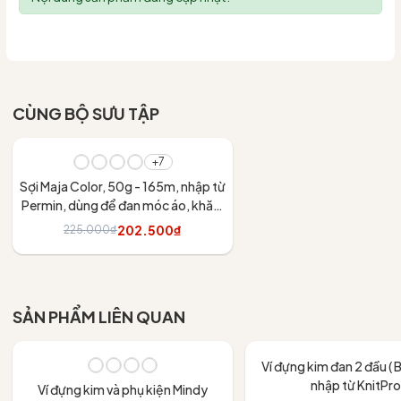
CÙNG BỘ SƯU TẬP
- 10%
+7
Sợi Maja Color, 50g - 165m, nhập từ
Permin, dùng để đan móc áo, khăn,
váy
202.500₫
225.000₫
Tùy chọn
SẢN PHẨM LIÊN QUAN
Ví đựng kim đan 2 đầu ( 
nhập từ KnitPr
Ví đựng kim và phụ kiện Mindy