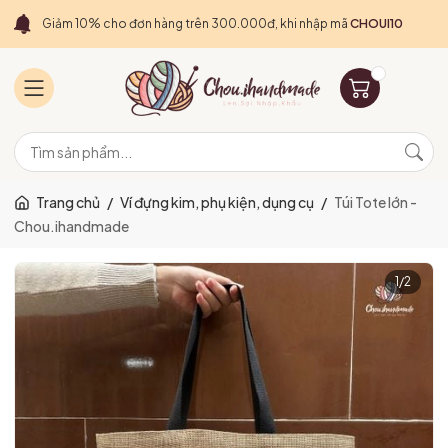
Giảm 10% cho đơn hàng trên 300.000đ, khi nhập mã
CHOUI10
Trang chủ
/
Ví đựng kim, phụ kiện, dụng cụ
/
Túi Tote lớn -
Chou.ihandmade
1
/
2