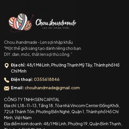
Chou.ihandmade - Len sợi nhập khẩu
"Một thế giới sáng tạo dành riêng cho bạn.
DIY: đan, móc, thắt len sợi thủ công.”
Địa chỉ:
48/1 Mê Linh, Phường Thạnh Mỹ Tây, Thành phố Hồ
Chí Minh
Điện thoại:
0355618846
Email:
chouihandmade@gmail.com
CÔNG TY TNHH SEN CAPITAL
Địa chỉ: L18-11-13, Tầng 18, Tòa nhà Vincom Center Đồng Khởi,
72 Lê Thánh Tôn, Phường Bến Nghé, Quận 1, Thành phố Hồ Chí
Minh, Việt Nam
Địa điểm kinh doanh: 48/1 Mê Linh, Phường 19, Quận Bình Thạnh,