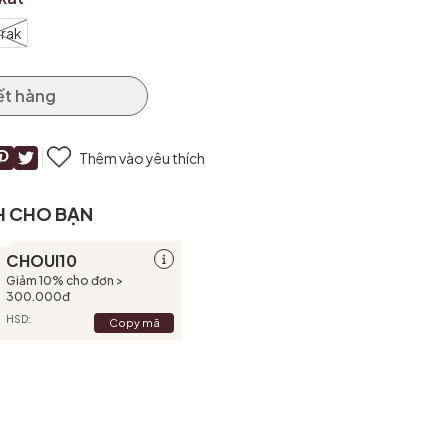
jrak
ết hàng
Thêm vào yêu thích
H CHO BẠN
CHOUI10
Giảm 10% cho đơn >
300.000đ
HSD:
Copy mã