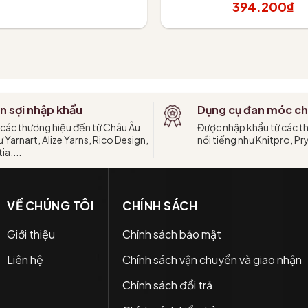
394.200₫
hêm vào giỏ
Tùy chọn
n sợi nhập khẩu
Dụng cụ đan móc ch
 các thương hiệu đến từ Châu Âu
Được nhập khẩu từ các t
 Yarnart, Alize Yarns, Rico Design,
nổi tiếng như Knitpro, Pr
ia,...
VỀ CHÚNG TÔI
CHÍNH SÁCH
Giới thiệu
Chính sách bảo mật
Liên hệ
Chính sách vận chuyển và giao nhận
Chính sách đổi trả