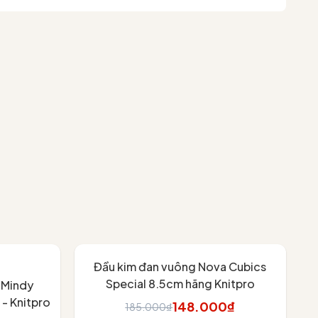
- 20%
Đầu kim đan vuông Nova Cubics
Special 8.5cm hãng Knitpro
n Mindy
- Knitpro
148.000₫
185.000₫