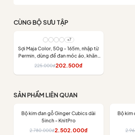
CÙNG BỘ SƯU TẬP
- 10%
+7
Sợi Maja Color, 50g - 165m, nhập từ
Permin, dùng để đan móc áo, khăn,
váy
202.500₫
225.000₫
Tùy chọn
SẢN PHẨM LIÊN QUAN
- 10%
- 10%
Bộ kim đan gỗ Ginger Cubics dài
Bộ kim 
5inch - KnitPro
2.502.000₫
2.780.000₫
2.9