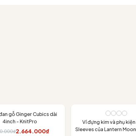
đan gỗ Ginger Cubics dài
4inch - KnitPro
Ví đựng kim và phụ kiệ
Sleeves của Lantern Moon 
2.664.000₫
60.000₫