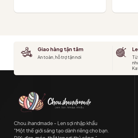
Thêm vào giỏ
T
Giao hàng tận tâm
Le
An toàn, hỗ trợ tận nơi
Từ
như
Kat
Chou.ihandmade - Len sợi nhập khẩu
"Một thế giới sáng tạo dành riêng cho bạn.
DIY: đan, móc, thắt len sợi thủ công.”