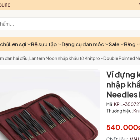
UI10
 chủ
Len sợi
Bộ sưu tập
Dụng cụ đan móc
Sale
Blog
im đan hai đầu, Lantern Moon nhập khẩu từ Knitpro - Double Pointed
Ví đựng 
nhập khẩ
Needles
Mã:
KP.L-35072
Thương hiệu:
Kn
540.000
Chất liệu:
Vải 