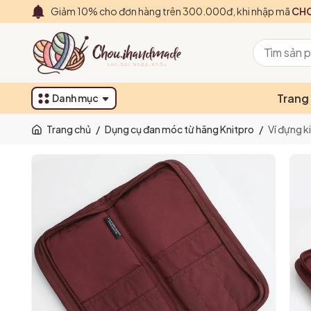
Giảm 10% cho đơn hàng trên 300.000đ, khi nhập mã
CHO
Trang
Danh mục
Trang chủ
/
Dụng cụ đan móc từ hãng Knitpro
/
Ví đựng k