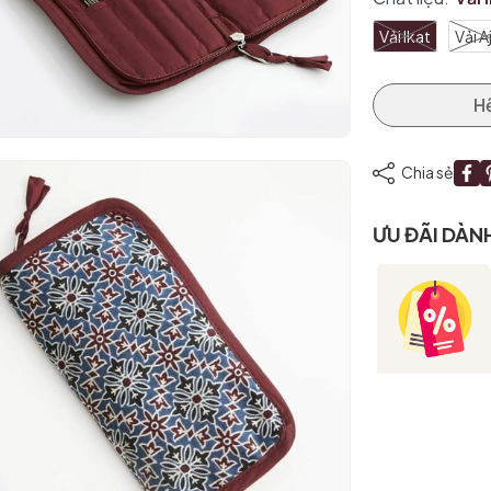
Vải Ikat
Vải A
H
Chia sẻ
ƯU ĐÃI DÀN
Mã giảm giá:
Ngày hết hạn:
Điều kiện: