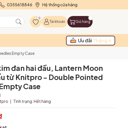
0355618846
Hệ thống cửa hàng
0
Tài khoản
Giỏ hàng
Ưu đãi
Tháng 6
 Needles Empty Case
kim đan hai đầu, Lantern Moon
u từ Knitpro - Double Pointed
 Empty Case
1
itpro
|
Tình trạng:
Hết hàng
₫
Ikat