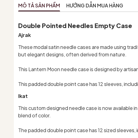
MÔ TẢ SẢN PHẨM
HƯỚNG DẪN MUA HÀNG
Double Pointed Needles Empty Case
Ajrak
These modal satin needle cases are made using traditio
but elegant designs, often derived from nature.
This Lantern Moon needle case is designed by artisans
This padded double point case has 12 sleeves, includin
Ikat
This custom designed needle case is now available in "
blend of color.
The padded double point case has 12 sized sleeves, in