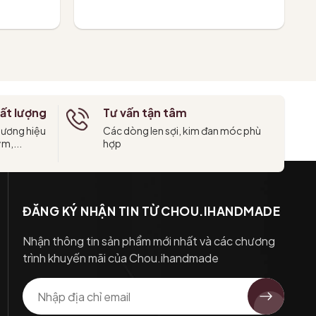
Tùy chọn
ất lượng
Tư vấn tận tâm
hương hiệu
Các dòng len sợi, kim đan móc phù
ym,...
hợp
ĐĂNG KÝ NHẬN TIN TỪ CHOU.IHANDMADE
Nhận thông tin sản phẩm mới nhất và các chương
trình khuyến mãi của Chou.ihandmade