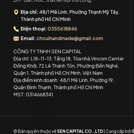
Địa chỉ:
48/1 Mê Linh, Phường Thạnh Mỹ Tây,
Thành phố Hồ Chí Minh
Điện thoại:
0355618846
Email:
chouihandmade@gmail.com
CÔNG TY TNHH SEN CAPITAL
Địa chỉ: L18-11-13, Tầng 18, Tòa nhà Vincom Center
Đồng Khởi, 72 Lê Thánh Tôn, Phường Bến Nghé,
Quận 1, Thành phố Hồ Chí Minh, Việt Nam
Địa điểm kinh doanh: 48/1 Mê Linh, Phường 19,
Quận Bình Thạnh, Thành phố Hồ Chí Minh
MST: 0314668341
© Bản quyền thuộc về
SEN CAPITAL CO.,LTD
|
Cung cấp bởi