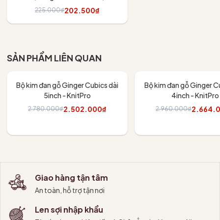
váy
202.500₫
225.000₫
Tùy chọn
SẢN PHẨM LIÊN QUAN
- 10%
- 10%
Bộ kim đan gỗ Ginger Cubics dài
Bộ kim đan gỗ Ginger Cu
5inch - KnitPro
4inch - KnitPro
2.502.000₫
2.664.
2.780.000₫
2.960.000₫
Thêm vào giỏ
Thêm vào giỏ
Giao hàng tận tâm
An toàn, hỗ trợ tận nơi
Len sợi nhập khẩu