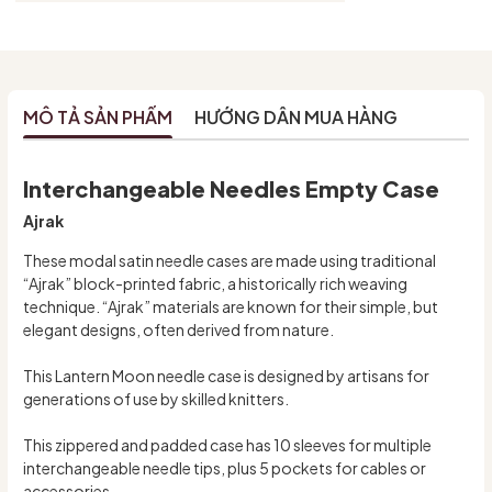
MÔ TẢ SẢN PHẨM
HƯỚNG DẪN MUA HÀNG
Interchangeable Needles Empty Case
Ajrak
These modal satin needle cases are made using traditional
“Ajrak” block-printed fabric, a historically rich weaving
technique. “Ajrak” materials are known for their simple, but
elegant designs, often derived from nature.
This Lantern Moon needle case is designed by artisans for
generations of use by skilled knitters.
This zippered and padded case has 10 sleeves for multiple
interchangeable needle tips, plus 5 pockets for cables or
accessories.