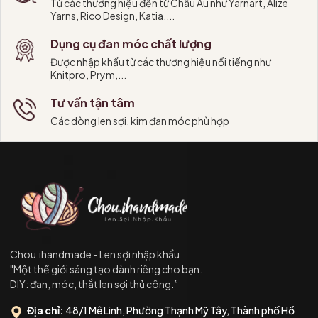
Từ các thương hiệu đến từ Châu Âu như Yarnart, Alize
Yarns, Rico Design, Katia,...
Dụng cụ đan móc chất lượng
Được nhập khẩu từ các thương hiệu nổi tiếng như
Knitpro, Prym,...
Tư vấn tận tâm
Các dòng len sợi, kim đan móc phù hợp
Chou.ihandmade - Len sợi nhập khẩu
"Một thế giới sáng tạo dành riêng cho bạn.
DIY: đan, móc, thắt len sợi thủ công.”
Địa chỉ:
48/1 Mê Linh, Phường Thạnh Mỹ Tây, Thành phố Hồ