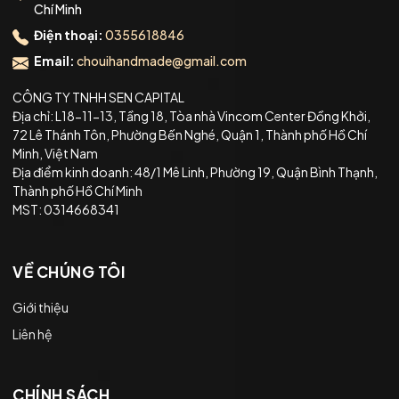
Chí Minh
Điện thoại:
0355618846
Email:
chouihandmade@gmail.com
CÔNG TY TNHH SEN CAPITAL
Địa chỉ: L18-11-13, Tầng 18, Tòa nhà Vincom Center Đồng Khởi,
72 Lê Thánh Tôn, Phường Bến Nghé, Quận 1, Thành phố Hồ Chí
Minh, Việt Nam
Địa điểm kinh doanh: 48/1 Mê Linh, Phường 19, Quận Bình Thạnh,
Thành phố Hồ Chí Minh
MST: 0314668341
VỀ CHÚNG TÔI
Giới thiệu
Liên hệ
CHÍNH SÁCH