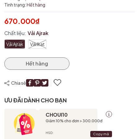
Tình trạng:
Hết hàng
670.000₫
Chất liệu:
Vải Ajrak
Vải Ajrak
Vải Ikat
Hết hàng
Chia sẻ
ƯU ĐÃI DÀNH CHO BẠN
CHOUI10
Giảm 10% cho đơn > 300.000đ
HSD:
Copy mã