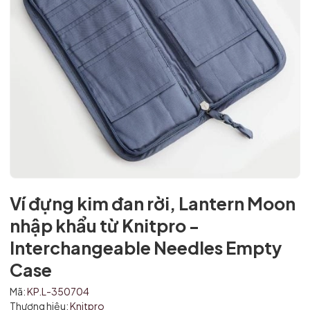
Mã giảm giá:
Ví đựng kim đan rời, Lantern Moon
Ngày hết hạn:
nhập khẩu từ Knitpro -
Interchangeable Needles Empty
Điều kiện:
Case
Mã:
KP.L-350704
Thương hiệu:
Knitpro