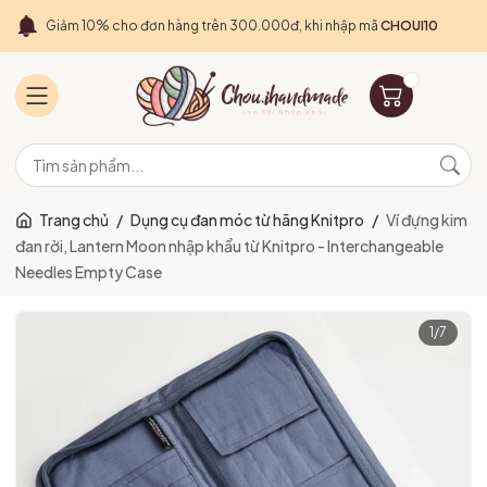
Giảm 10% cho đơn hàng trên 300.000đ, khi nhập mã
CHOUI10
Trang chủ
/
Dụng cụ đan móc từ hãng Knitpro
/
Ví đựng kim
đan rời, Lantern Moon nhập khẩu từ Knitpro - Interchangeable
Needles Empty Case
1
/
7