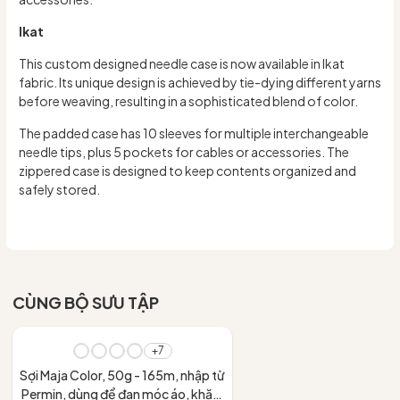
Ikat
This custom designed needle case is now available in Ikat
fabric. Its unique design is achieved by tie-dying different yarns
before weaving, resulting in a sophisticated blend of color.
The padded case has 10 sleeves for multiple interchangeable
needle tips, plus 5 pockets for cables or accessories. The
zippered case is designed to keep contents organized and
safely stored.
CÙNG BỘ SƯU TẬP
- 10%
+7
Sợi Maja Color, 50g - 165m, nhập từ
Permin, dùng để đan móc áo, khăn,