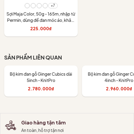
+7
Sợi Maja Color, 50g - 165m, nhập từ
Permin, dùng để đan móc áo, khăn,
váy
225.000₫
Tùy chọn
SẢN PHẨM LIÊN QUAN
Bộ kim đan gỗ Ginger Cubics dài
Bộ kim đan gỗ Ginger Cu
5inch - KnitPro
4inch - KnitPro
2.780.000₫
2.960.000₫
Thêm vào giỏ
Thêm vào giỏ
Giao hàng tận tâm
An toàn, hỗ trợ tận nơi