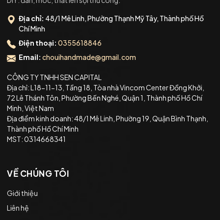
Địa chỉ:
48/1 Mê Linh, Phường Thạnh Mỹ Tây, Thành phố Hồ
Chí Minh
Điện thoại:
0355618846
Email:
chouihandmade@gmail.com
CÔNG TY TNHH SEN CAPITAL
Địa chỉ: L18-11-13, Tầng 18, Tòa nhà Vincom Center Đồng Khởi,
72 Lê Thánh Tôn, Phường Bến Nghé, Quận 1, Thành phố Hồ Chí
Minh, Việt Nam
Địa điểm kinh doanh: 48/1 Mê Linh, Phường 19, Quận Bình Thạnh,
Thành phố Hồ Chí Minh
MST: 0314668341
VỀ CHÚNG TÔI
Giới thiệu
Liên hệ