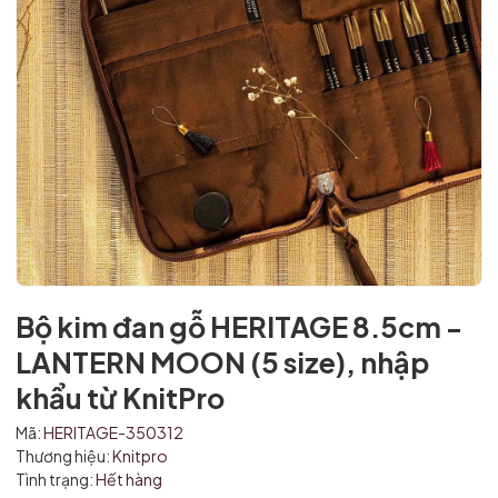
Bộ kim đan gỗ HERITAGE 8.5cm -
LANTERN MOON (5 size), nhập
Mã giảm giá:
khẩu từ KnitPro
Ngày hết hạn:
Mã:
HERITAGE-350312
Thương hiệu:
Knitpro
Điều kiện:
Tình trạng:
Hết hàng