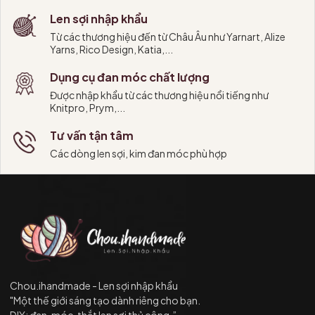
Len sợi nhập khẩu
Từ các thương hiệu đến từ Châu Âu như Yarnart, Alize
Yarns, Rico Design, Katia,...
Dụng cụ đan móc chất lượng
Được nhập khẩu từ các thương hiệu nổi tiếng như
Knitpro, Prym,...
Tư vấn tận tâm
Các dòng len sợi, kim đan móc phù hợp
Chou.ihandmade - Len sợi nhập khẩu
"Một thế giới sáng tạo dành riêng cho bạn.
DIY: đan, móc, thắt len sợi thủ công.”