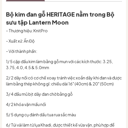
Bộ kim đan gỗ HERITAGE nằm trong Bộ
sưu tập Lantern Moon
- Thương hiệu: KnitPro
- Xuất xứ: Ấn Độ
- Với thành phần:
1/ 5 cặp đầu kim làm bằng gỗ mun với các kích thước: 3.25,
3.75, 4.0, 4.5 & 5.0mm
2/ 2 dây nối có cơ chế xoay tránh việc xoắn dây khi đan và được
làm bằng thép không gỉ: chiều dài 16" (40cm) & 20" (50cm)
3/ 4 đầu mũ bịt dây đan chờ bằng gỗ
4/ 2 khóa vặn mấu nối
5/ 5 dụng cụ đánh dấu tua rua sắc màu
6/ Túi vải làm từ lụa Khadi, được thiết kế vừa vặn, phù hợp để