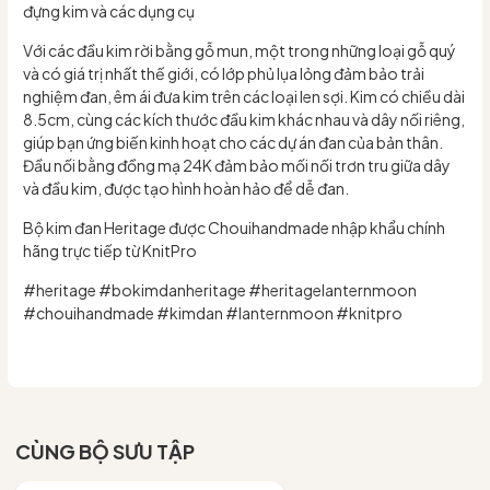
đựng kim và các dụng cụ
Với các đầu kim rời bằng gỗ mun, một trong những loại gỗ quý
và có giá trị nhất thế giới, có lớp phủ lụa lỏng đảm bảo trải
nghiệm đan, êm ái đưa kim trên các loại len sợi. Kim có chiều dài
8.5cm, cùng các kích thước đầu kim khác nhau và dây nối riêng,
giúp bạn ứng biến kinh hoạt cho các dự án đan của bản thân.
Đầu nối bằng đồng mạ 24K đảm bảo mối nối trơn tru giữa dây
và đầu kim, được tạo hình hoàn hảo để dễ đan.
Bộ kim đan Heritage được Chouihandmade nhập khẩu chính
hãng trực tiếp từ KnitPro
#heritage #bokimdanheritage #heritagelanternmoon
#chouihandmade #kimdan #lanternmoon #knitpro
CÙNG BỘ SƯU TẬP