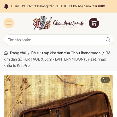
Giảm 10% cho đơn hàng trên 300.000đ, khi nhập mã
CHOUI10
Trang chủ
/
Bộ sưu tập kim đan của Chou.ihandmade
/
Bộ
kim đan gỗ HERITAGE 8.5cm - LANTERN MOON (5 size), nhập
khẩu từ KnitPro
1
/
4