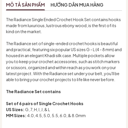
MÔ TẢ SẢN PHẨM
HƯỚNG DẪN MUA HÀNG
The Radiance Single Ended Crochet Hook Set contains hooks
made from luxurious, lustrous ebony wood, is the first of its
kind on the market.
The Radiance set of single-ended crochet hooks is beautiful
and practical, featuring six popular US sizes G - L (4 - 8 mm) and
housed in an elegant Khadi silk case. Multiple pockets allow
you to keep your crochet accessories, such as stitch markers
or scissors, organized and within reach as you work on your
latest project. With the Radiance set under your belt, you'll be
able to bring your crochet projects to life like never before.
The Radiance Set contains
Set of 6 pairs of Single Crochet Hooks
US Sizes:
G, 7, H, I, J, & L
MM Sizes:
4.0, 4.5, 5.0, 5.5, 6.0, & 8.0mm