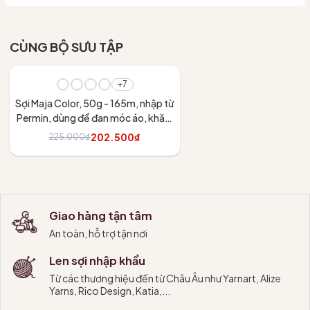
CÙNG BỘ SƯU TẬP
- 10%
+7
Sợi Maja Color, 50g - 165m, nhập từ
Permin, dùng để đan móc áo, khăn,
váy
202.500₫
225.000₫
Tùy chọn
Giao hàng tận tâm
An toàn, hỗ trợ tận nơi
Len sợi nhập khẩu
Từ các thương hiệu đến từ Châu Âu như Yarnart, Alize
Yarns, Rico Design, Katia,...