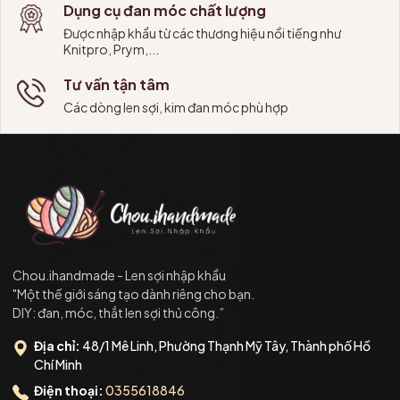
Dụng cụ đan móc chất lượng
Được nhập khẩu từ các thương hiệu nổi tiếng như
Knitpro, Prym,...
Tư vấn tận tâm
Các dòng len sợi, kim đan móc phù hợp
Chou.ihandmade - Len sợi nhập khẩu
"Một thế giới sáng tạo dành riêng cho bạn.
DIY: đan, móc, thắt len sợi thủ công.”
Địa chỉ:
48/1 Mê Linh, Phường Thạnh Mỹ Tây, Thành phố Hồ
Chí Minh
Điện thoại:
0355618846