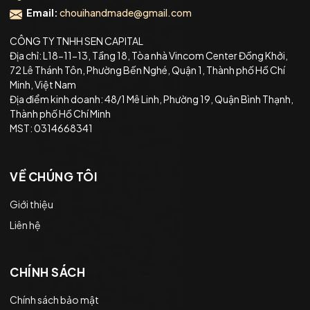
Email:
chouihandmade@gmail.com
CÔNG TY TNHH SEN CAPITAL
Địa chỉ: L18-11-13, Tầng 18, Tòa nhà Vincom Center Đồng Khởi,
72 Lê Thánh Tôn, Phường Bến Nghé, Quận 1, Thành phố Hồ Chí
Minh, Việt Nam
Địa điểm kinh doanh: 48/1 Mê Linh, Phường 19, Quận Bình Thạnh,
Thành phố Hồ Chí Minh
MST: 0314668341
VỀ CHÚNG TÔI
Giới thiệu
Liên hệ
CHÍNH SÁCH
Chính sách bảo mật