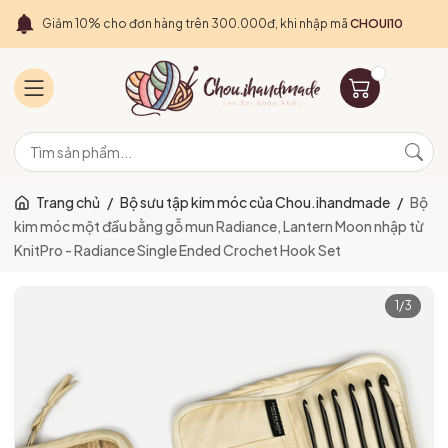
Giảm 10% cho đơn hàng trên 300.000đ, khi nhập mã
CHOUI10
Trang chủ
/
Bộ sưu tập kim móc của Chou.ihandmade
/
Bộ
kim móc một đầu bằng gỗ mun Radiance, Lantern Moon nhập từ
KnitPro - Radiance Single Ended Crochet Hook Set
1
/
3