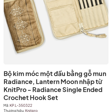
Mã giảm giá:
Ngày hết hạn:
Điều kiện:
Bộ kim móc một đầu bằng gỗ mun
Radiance, Lantern Moon nhập từ
KnitPro - Radiance Single Ended
Crochet Hook Set
Mã:
KP.L-350322
Thương hiệu:
Knitpro