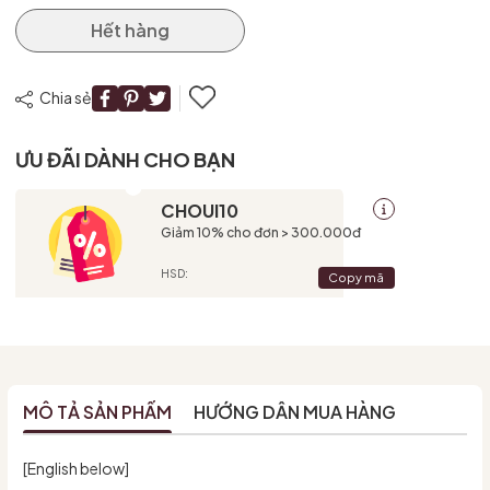
Hết hàng
Chia sẻ
ƯU ĐÃI DÀNH CHO BẠN
CHOUI10
Giảm 10% cho đơn > 300.000đ
HSD:
Copy mã
MÔ TẢ SẢN PHẨM
HƯỚNG DẪN MUA HÀNG
[English below]