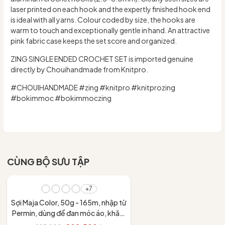
laser printed on each hook and the expertly finished hook end
is ideal with all yarns. Colour coded by size, the hooks are
warm to touch and exceptionally gentle in hand. An attractive
pink fabric case keeps the set score and organized.
ZING SINGLE ENDED CROCHET SET is imported genuine
directly by Chouihandmade from Knitpro.
#CHOUIHANDMADE #zing #knitpro #knitprozing
#bokimmoc #bokimmoczing
CÙNG BỘ SƯU TẬP
- 10%
+7
Sợi Maja Color, 50g - 165m, nhập từ
Permin, dùng để đan móc áo, khăn,
váy