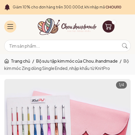
Giảm 10% cho đơn hàng trên 300.000đ, khi nhập mã
CHOUI10
Trang chủ
/
Bộ sưu tập kim móc của Chou.ihandmade
/
Bộ
kim móc Zing dòng Single Ended, nhập khẩu từ KnitPro
1
/
4