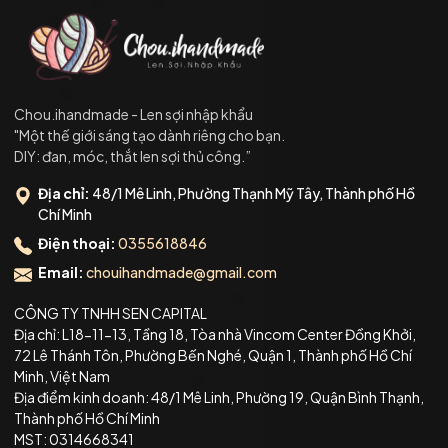
Chou.ihandmade - Len sợi nhập khẩu
"Một thế giới sáng tạo dành riêng cho bạn.
DIY: đan, móc, thắt len sợi thủ công.”
Địa chỉ:
48/1 Mê Linh, Phường Thạnh Mỹ Tây, Thành phố Hồ
Chí Minh
Điện thoại:
0355618846
Email:
chouihandmade@gmail.com
CÔNG TY TNHH SEN CAPITAL
Địa chỉ: L18-11-13, Tầng 18, Tòa nhà Vincom Center Đồng Khởi,
72 Lê Thánh Tôn, Phường Bến Nghé, Quận 1, Thành phố Hồ Chí
Minh, Việt Nam
Địa điểm kinh doanh: 48/1 Mê Linh, Phường 19, Quận Bình Thạnh,
Thành phố Hồ Chí Minh
MST: 0314668341