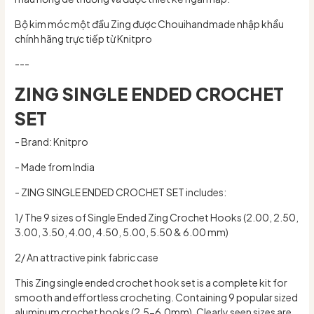
Bộ kim móc một đầu Zing được Chouihandmade nhập khẩu
chính hãng trực tiếp từ Knitpro
---
ZING SINGLE ENDED CROCHET
SET
- Brand: Knitpro
- Made from India
- ZING SINGLE ENDED CROCHET SET
includes:
1/ The 9 sizes of Single Ended Zing Crochet Hooks (2.00, 2.50,
3.00, 3.50, 4.00, 4.50, 5.00, 5.50 & 6.00 mm)
2/ An attractive pink fabric case
This Zing single ended crochet hook set is a complete kit for
smooth and effortless crocheting. Containing 9 popular sized
aluminum crochet hooks (2.5-6.0mm). Clearly seen sizes are