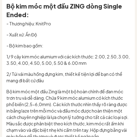
Bộ kim móc một đầu ZING dòng Single
Ended:
- Thương hiệu: KnitPro
- Xuất xứ: Ấn Độ
- Bộ kim bao gồm:
1/ 9 cây kim móc alumium với các kích thước: 2.00, 2.50, 3.00,
3.50, 4.00, 4.50, 5.00, 5.50 & 6.00 mm
2/ Túi vải màu hồng đựng kim, thiết kế tiện lợi để bạn có thể
mang đi bất cứ đâu
Bộ kim móc một đầu Zing là một bộ hoàn chỉnh để đan móc
trơn tru và dễ dàng. Chứa 9 kim móc alumium có kích thước
phổ biến (2,5-6,0mm). Các kích thước nhìn thấy rõ ràng được
in bằng laze trên mỗi móc và đầu móc được hoàn thiện một
cách chuyên nghiệp là lựa chọn lý tưởng cho tất cả các loại sợi.
Màu sắc được phân biệt theo kích thước, kim móc rất ấm khi
chạm vào và đặc biệt nhẹ khi cầm trên tay. Hộp đựng bằng vải
màu hồng dễ thương và được thiết kế ngăn nắp.