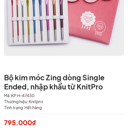
Bộ kim móc Zing dòng Single
Ended, nhập khẩu từ KnitPro
Mã:
KP.H-47430
Thương hiệu:
Knitpro
Mã giảm giá:
Tình trạng:
Hết hàng
Ngày hết hạn:
795.000₫
Điều kiện: