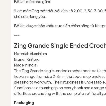
Bộ kim móc bao gồm:
9 kim móc Zing một đầu với kích cỡ 2.00, 2.50, 3.00,
chú cừu đáng yêu.
Bộ kim được nhập khẩu trực tiếp chính hãng từ Knitp
---
Zing Grande Single Ended Croc
Material: Aluminium
Brand: Knitpro
Made in India
The Zing Grande single-ended crochet hook set is the p
hooks range from size 2-6mm that opens up endless po
pleasing to work with. Their sturdiness is unbeatable.
functions as a thumb grip on every hook and a range o
effortless crocheting with the complete set for all yo
Packaging