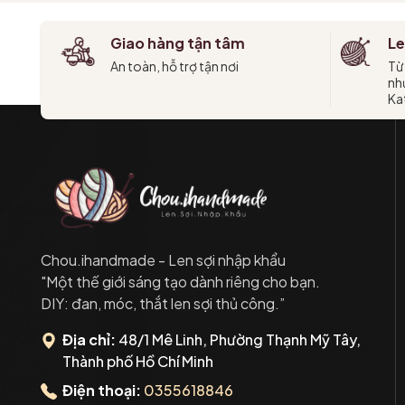
Giao hàng tận tâm
Le
An toàn, hỗ trợ tận nơi
Từ
như
Kat
Chou.ihandmade - Len sợi nhập khẩu
"Một thế giới sáng tạo dành riêng cho bạn.
DIY: đan, móc, thắt len sợi thủ công.”
Địa chỉ:
48/1 Mê Linh, Phường Thạnh Mỹ Tây,
Thành phố Hồ Chí Minh
Điện thoại:
0355618846