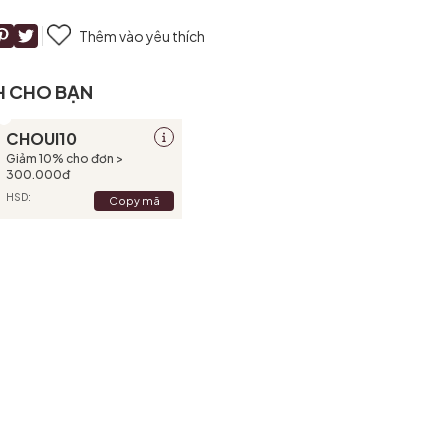
Thêm vào yêu thích
H CHO BẠN
CHOUI10
Giảm 10% cho đơn >
300.000đ
HSD:
Copy mã