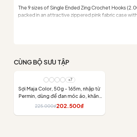
The 9 sizes of Single Ended Zing Crochet Hooks (2.00,
packed in an attractive zippered pink fabric case wi
This product is imported by Chou.ihandmade directly
#chouihandmade #lensoinhapkhau #lensoichinhhan
CÙNG BỘ SƯU TẬP
- 10%
+7
Sợi Maja Color, 50g - 165m, nhập từ
Permin, dùng để đan móc áo, khăn,
váy
202.500₫
225.000₫
Tùy chọn