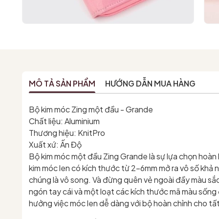
MÔ TẢ SẢN PHẨM
HƯỚNG DẪN MUA HÀNG
Bộ kim móc Zing một đầu - Grande
Chất liệu: Aluminium
Thương hiệu: KnitPro
Xuất xứ: Ấn Độ
Bộ kim móc một đầu Zing Grande là sự lựa chọn hoàn h
kim móc len có kích thước từ 2-6mm mở ra vô số khả 
chúng là vô song. Và đừng quên vẻ ngoài đầy màu s
ngón tay cái và một loạt các kích thước mã màu sống
hưởng việc móc len dễ dàng với bộ hoàn chỉnh cho tất