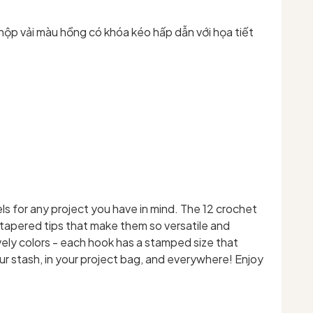
hộp vải màu hồng có khóa kéo hấp dẫn với họa tiết
els for any project you have in mind. The 12 crochet
 tapered tips that make them so versatile and
ively colors - each hook has a stamped size that
our stash, in your project bag, and everywhere! Enjoy