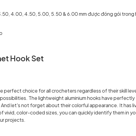
 3.50, 4.00, 4.50, 5.00, 5.50 & 6.00 mm được đóng gói trong 
ro
het Hook Set
erfect choice for all crocheters regardless of their skill lev
ssibilities. The lightweight aluminium hooks have perfectly
 And let's not forget about their colorful appearance. It has l
f vivid, color-coded sizes, you can quickly identify them in y
ur projects.