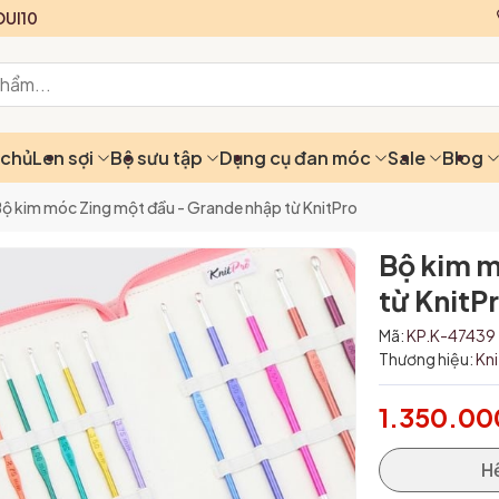
UI10
 chủ
Len sợi
Bộ sưu tập
Dụng cụ đan móc
Sale
Blog
ộ kim móc Zing một đầu - Grande nhập từ KnitPro
Bộ kim m
từ KnitP
Mã:
KP.K-47439
Thương hiệu:
Kn
1.350.00
H