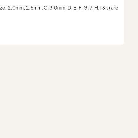
 2.0mm, 2.5mm, C, 3.0mm, D, E, F, G, 7, H, I & J) are
g #bokimmoczing