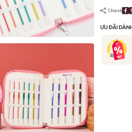
Chia sẻ
ƯU ĐÃI DÀN
Mã giảm giá:
Ngày hết hạn:
Điều kiện: