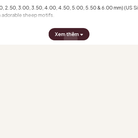
 2.50, 3.00, 3.50, 4.00, 4.50, 5.00, 5.50 & 6.00 mm) (US Size:
th adorable sheep motifs.
 from Knitpro
Xem thêm
g #lensoi #bokimmoc #kimmoc #knitpro #zing #knitprozin