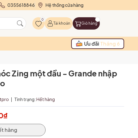
0355618846
Hệ thống cửa hàng
0
Tài khoản
Giỏ hàng
Ưu đãi
Tháng 6
óc Zing một đầu - Grande nhập
ro
itpro
|
Tình trạng:
Hết hàng
0₫
ết hàng