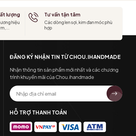
ất lượng
Tư vấn tận tâm
hương hiệu
Các dòng len sợi, kim đan móc phù
ym,...
hợp
ĐĂNG KÝ NHẬN TIN TỪ CHOU.IHANDMADE
Nhận thông tin sản phẩm mới nhất và các chương
trình khuyến mãi của Chou.ihandmade
HỖ TRỢ THANH TOÁN