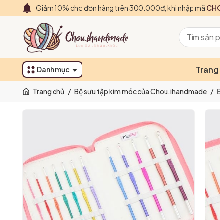
Giảm 10% cho đơn hàng trên 300.000đ, khi nhập mã
CHO
Trang
Danh mục
Trang chủ
/
Bộ sưu tập kim móc của Chou.ihandmade
/
B