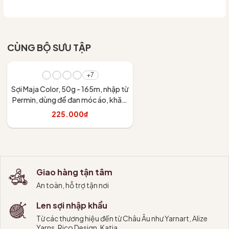
CÙNG BỘ SƯU TẬP
+7
Sợi Maja Color, 50g - 165m, nhập từ
Permin, dùng để đan móc áo, khăn,
váy
225.000₫
Tùy chọn
Giao hàng tận tâm
An toàn, hỗ trợ tận nơi
Len sợi nhập khẩu
Từ các thương hiệu đến từ Châu Âu như Yarnart, Alize
Yarns, Rico Design, Katia,...