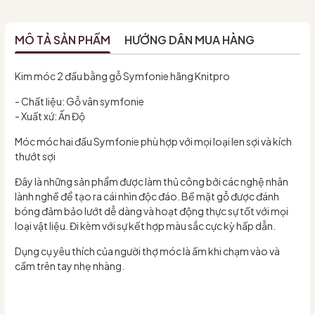
MÔ TẢ SẢN PHẨM
HƯỚNG DẪN MUA HÀNG
Kim móc 2 đầu bằng gỗ Symfonie hãng Knitpro
- Chất liệu: Gỗ vân symfonie
- Xuất xứ: Ấn Độ
Móc móc hai đầu Symfonie phù hợp với mọi loại len sợi và kích
thướt sợi
Đây là những sản phẩm được làm thủ công bởi các nghệ nhân
lành nghề để tạo ra cái nhìn độc đáo. Bề mặt gỗ được đánh
bóng đảm bảo lướt dễ dàng và hoạt động thực sự tốt với mọi
loại vật liệu. Đi kèm với sự kết hợp màu sắc cực kỳ hấp dẫn.
Dụng cụ yêu thích của người thợ móc là ấm khi chạm vào và
cầm trên tay nhẹ nhàng.