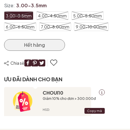
Size:
3.00-3.5mm
3.00-3.5mm
4.00-4.50mm
5.00-5.50mm
6.00-6.50mm
7.00-8.00mm
9.00-10.00mm
Hết hàng
Chia sẻ
ƯU ĐÃI DÀNH CHO BẠN
CHOUI10
Giảm 10% cho đơn > 300.000đ
HSD:
Copy mã