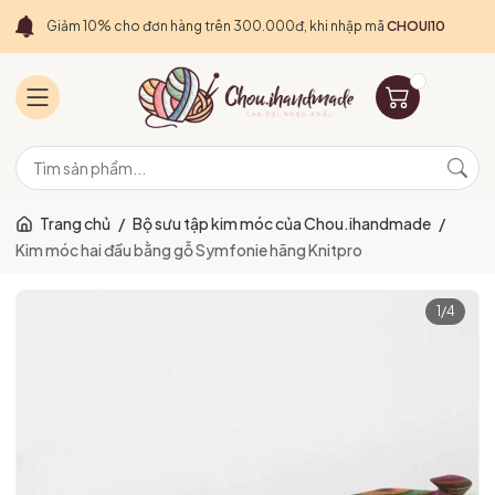
Giảm 10% cho đơn hàng trên 300.000đ, khi nhập mã
CHOUI10
Trang chủ
/
Bộ sưu tập kim móc của Chou.ihandmade
/
Kim móc hai đầu bằng gỗ Symfonie hãng Knitpro
1
/
4