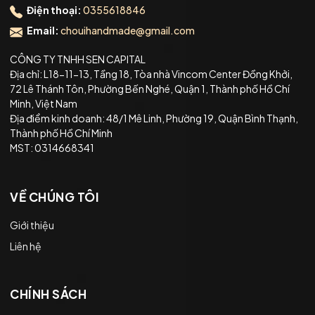
Điện thoại:
0355618846
Email:
chouihandmade@gmail.com
CÔNG TY TNHH SEN CAPITAL
Địa chỉ: L18-11-13, Tầng 18, Tòa nhà Vincom Center Đồng Khởi,
72 Lê Thánh Tôn, Phường Bến Nghé, Quận 1, Thành phố Hồ Chí
Minh, Việt Nam
Địa điểm kinh doanh: 48/1 Mê Linh, Phường 19, Quận Bình Thạnh,
Thành phố Hồ Chí Minh
MST: 0314668341
VỀ CHÚNG TÔI
Giới thiệu
Liên hệ
CHÍNH SÁCH