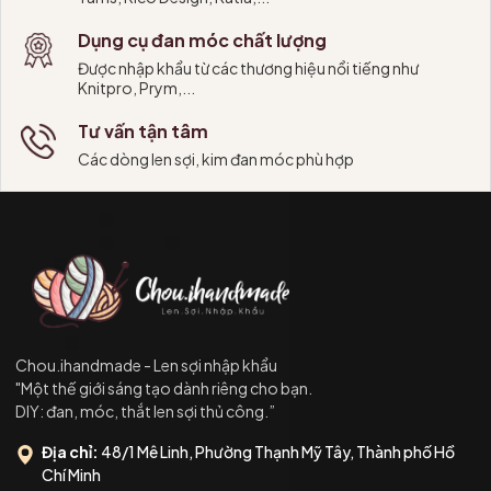
Dụng cụ đan móc chất lượng
Được nhập khẩu từ các thương hiệu nổi tiếng như
Knitpro, Prym,...
Tư vấn tận tâm
Các dòng len sợi, kim đan móc phù hợp
Chou.ihandmade - Len sợi nhập khẩu
"Một thế giới sáng tạo dành riêng cho bạn.
DIY: đan, móc, thắt len sợi thủ công.”
Địa chỉ:
48/1 Mê Linh, Phường Thạnh Mỹ Tây, Thành phố Hồ
Chí Minh