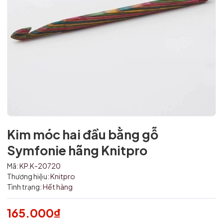
Kim móc hai đầu bằng gỗ
Mã giảm giá:
Symfonie hãng Knitpro
Ngày hết hạn:
Mã:
KP.K-20720
Điều kiện:
Thương hiệu:
Knitpro
Tình trạng:
Hết hàng
165.000₫