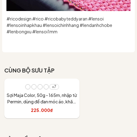
#ricodesign #rico #ricobabyteddyaran #lensoi
#lensoinhapkhau #lensoichinhhang #lendanhchobe
#lenbongxu #lensoi1mm
CÙNG BỘ SƯU TẬP
+7
Sợi Maja Color, 50g - 165m, nhập từ
Permin, dùng để đan móc áo, khăn,
váy
225.000₫
Tùy chọn