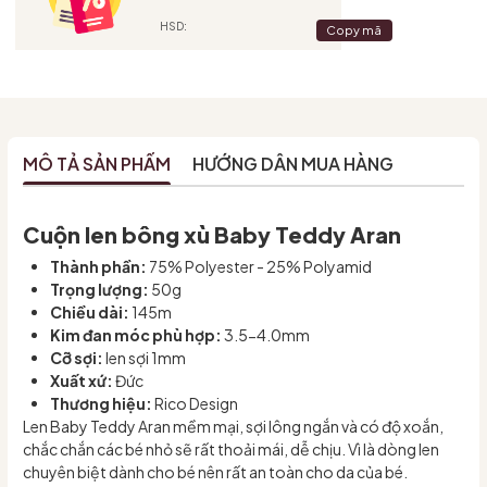
HSD:
Copy mã
MÔ TẢ SẢN PHẨM
HƯỚNG DẪN MUA HÀNG
Cuộn len bông xù Baby Teddy Aran
Thành phần:
75% Polyester - 25% Polyamid
Trọng lượng:
50g
Chiều dài:
145m
Kim đan móc phù hợp:
3.5-4.0mm
Cỡ sợi:
len sợi 1mm
Xuất xứ:
Đức
Thương hiệu:
Rico Design
Len Baby Teddy Aran mềm mại, sợi lông ngắn và có độ xoắn,
chắc chắn các bé nhỏ sẽ rất thoải mái, dễ chịu. Vì là dòng len
chuyên biệt dành cho bé nên rất an toàn cho da của bé.