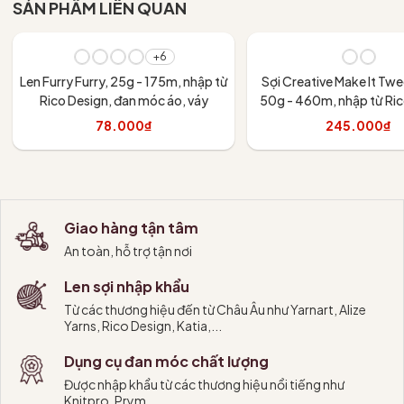
SẢN PHẨM LIÊN QUAN
+6
Len Furry Furry, 25g - 175m, nhập từ
Sợi Creative Make It Tw
Rico Design, đan móc áo, váy
50g - 460m, nhập từ Ric
đan móc áo, khăn,
78.000₫
245.000₫
Tùy chọn
Tùy chọn
Giao hàng tận tâm
An toàn, hỗ trợ tận nơi
Len sợi nhập khẩu
Từ các thương hiệu đến từ Châu Âu như Yarnart, Alize
Yarns, Rico Design, Katia,...
Dụng cụ đan móc chất lượng
Được nhập khẩu từ các thương hiệu nổi tiếng như
Knitpro, Prym,...