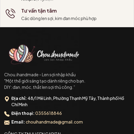
Tư vấn tận tâm
Các dòng len sợi, kim đan móc phù hợp
Chou.ihandmade - Len sợi nhập khẩu
"Một thế giới sáng tạo dành riêng cho bạn.
DIY: đan, móc, thắt len sợi thủ công.”
Địa chỉ:
48/1 Mê Linh, Phường Thạnh Mỹ Tây, Thành phố Hồ
Chí Minh
Điện thoại:
0355618846
Email:
chouihandmade@gmail.com
CÔNG TY TNHH SEN CAPITAL