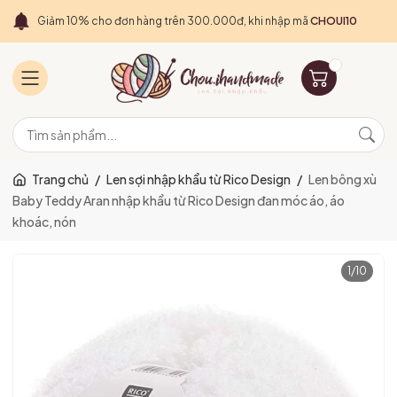
Giảm 10% cho đơn hàng trên 300.000đ, khi nhập mã
CHOUI10
Trang chủ
/
Len sợi nhập khẩu từ Rico Design
/
Len bông xù
Baby Teddy Aran nhập khẩu từ Rico Design đan móc áo, áo
khoác, nón
1
/
10