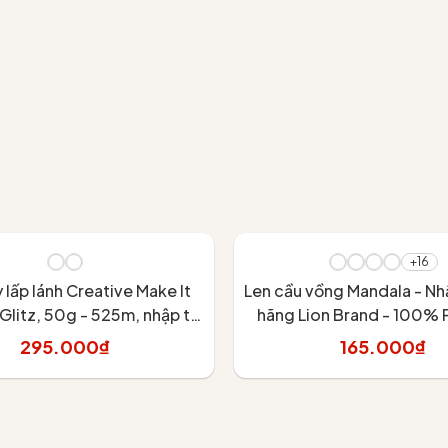
+16
 lấp lánh Creative Make It
Len cầu vồng Mandala - Nh
Glitz, 50g - 525m, nhập từ
hãng Lion Brand - 100%
ign, đan móc áo, váy, khăn
Acrylic - 150gram dài
295.000₫
165.000₫
Tùy chọn
Tùy chọn