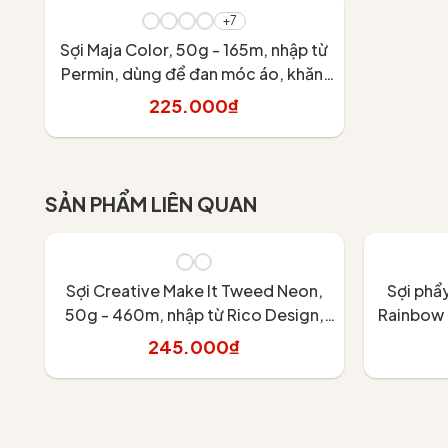
+7
Sợi Maja Color, 50g - 165m, nhập từ
Permin, dùng để đan móc áo, khăn,
váy
225.000₫
Tùy chọn
SẢN PHẨM LIÊN QUAN
Sợi Creative Make It Tweed Neon,
Sợi phẩy
50g - 460m, nhập từ Rico Design,
Rainbow 
đan móc áo, khăn, váy
Rico Des
245.000₫
Tùy chọn