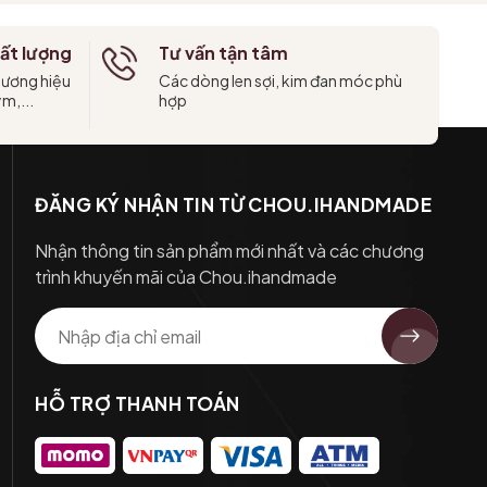
ất lượng
Tư vấn tận tâm
hương hiệu
Các dòng len sợi, kim đan móc phù
ym,...
hợp
ĐĂNG KÝ NHẬN TIN TỪ CHOU.IHANDMADE
Nhận thông tin sản phẩm mới nhất và các chương
trình khuyến mãi của Chou.ihandmade
HỖ TRỢ THANH TOÁN