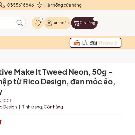
0355618846
Hệ thống cửa hàng
0
Tài khoản
Giỏ hàng
Ưu đãi
Tháng 6
tive Make It Tweed Neon, 50g -
ập từ Rico Design, đan móc áo,
y
N-001
co Design
|
Tình trạng:
Còn hàng
₫