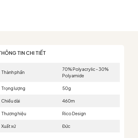
THÔNG TIN CHI TIẾT
70% Polyacrylic - 30%
Thành phần
Polyamide
Trọng lượng
50g
Chiều dài
460m
Thương hiệu
Rico Design
Xuất xứ
Đức