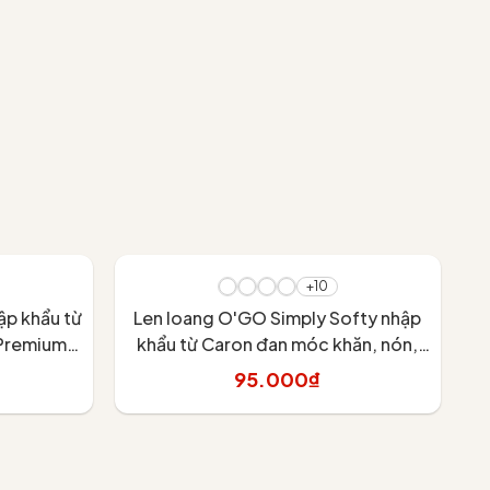
+10
ập khẩu từ
Len loang O'GO Simply Softy nhập
Le
 Premium
khẩu từ Caron đan móc khăn, nón,
 173m
chăn, áo, váy
95.000₫
Tùy chọn