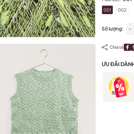
001
002
Số lượng:
-
Mã giảm giá:
Chia sẻ
Ngày hết hạn:
ƯU ĐÃI DÀN
Điều kiện: