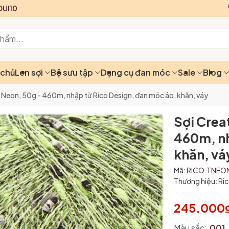
UI10
 chủ
Len sợi
Bộ sưu tập
Dụng cụ đan móc
Sale
Blog
 Neon, 50g - 460m, nhập từ Rico Design, đan móc áo, khăn, váy
Sợi Crea
460m, nh
khăn, vá
Mã:
RICO.TNEO
Thương hiệu:
Ri
245.000
Màu sắc:
001