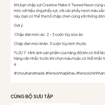
Khi bạn chập sợi Creative Make It Tweed Neon cùng vớ
móc với hiệu ứng phẩy sợi, với các phẩy neon màu sắc
này, bạn có thể tha hồ chập chen cùng với những dòn
Gợi ý:
Chập đan móc áo: 2 - 3 cuộn tùy size áo
Chập đan móc khăn: 3 cuộn tùy kích thước
*LƯU Ý: Hình ảnh sản phẩm của hãng đôi khi có thể l
hàng cân nhắc trước khi chọn màu hoặc có thể nhắn t
ạ.
#chouihandmade #lensoinhapkhau #lensoichinhhan
CÙNG BỘ SƯU TẬP