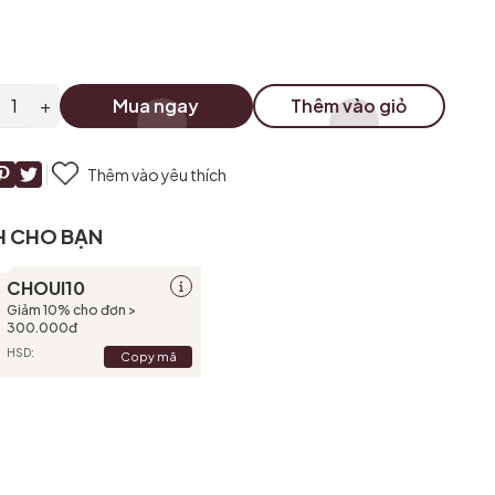
+
Mua ngay
Thêm vào giỏ
Thêm vào yêu thích
H CHO BẠN
CHOUI10
Giảm 10% cho đơn >
300.000đ
HSD:
Copy mã