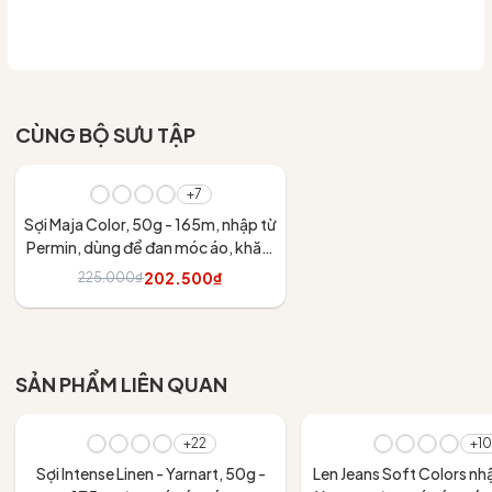
CÙNG BỘ SƯU TẬP
- 10%
+7
Sợi Maja Color, 50g - 165m, nhập từ
Permin, dùng để đan móc áo, khăn,
váy
202.500₫
225.000₫
Tùy chọn
SẢN PHẨM LIÊN QUAN
- 30%
+22
+10
Sợi Intense Linen - Yarnart, 50g -
Len Jeans Soft Colors nh