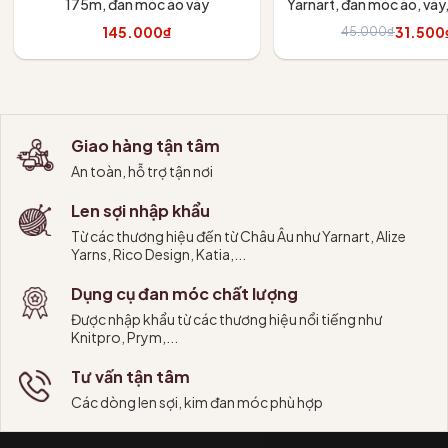
175m, đan móc áo váy
Yarnart, đan móc áo, váy
thú
145.000₫
31.500
45.000₫
Tùy chọn
Tùy chọn
Giao hàng tận tâm
An toàn, hỗ trợ tận nơi
Len sợi nhập khẩu
Từ các thương hiệu đến từ Châu Âu như Yarnart, Alize
Yarns, Rico Design, Katia,...
Dụng cụ đan móc chất lượng
Được nhập khẩu từ các thương hiệu nổi tiếng như
Knitpro, Prym,...
Tư vấn tận tâm
Các dòng len sợi, kim đan móc phù hợp