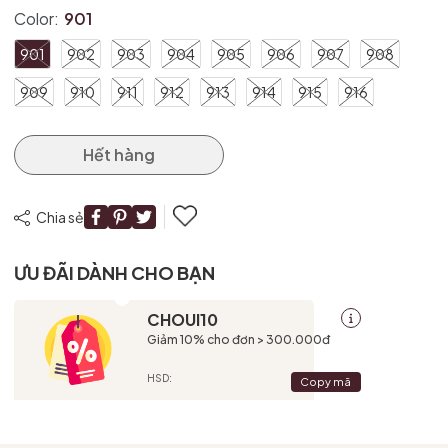
Điều kiện:
Color:
901
901
902
903
904
905
906
907
908
909
910
911
912
913
914
915
916
Hết hàng
Chia sẻ
ƯU ĐÃI DÀNH CHO BẠN
CHOUI10
Giảm 10% cho đơn > 300.000đ
HSD:
Copy mã