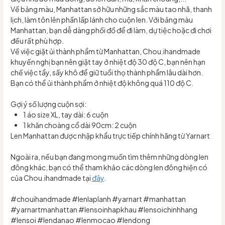
Về bảng màu, Manhattan sở hữu những sắc màu tao nhã, thanh
lịch, làm tôn lên phần lấp lánh cho cuộn len. Với bảng màu
Manhattan, bạn dễ dàng phối đồ để đi làm, dự tiệc hoặc đi chơi
đều rất phù hợp.
Về việc giặt ủi thành phẩm từ Manhattan, Chou.ihandmade
khuyến nghị bạn nên giặt tay ở nhiệt độ 30 độ C, bạn nên hạn
chế việc tẩy, sấy khô để giữ tuổi thọ thành phẩm lâu dài hơn.
Bạn có thể ủi thành phẩm ở nhiệt độ không quá 110 độ C.
Gợi ý số lượng cuộn sợi:
1 áo size XL, tay dài: 6 cuộn
1 khăn choàng cổ dài 90cm: 2 cuộn
Len Manhattan được nhập khẩu trực tiếp chính hãng từ Yarnart
Ngoài ra, nếu bạn đang mong muốn tìm thêm những dòng len
đông khác, bạn có thể tham khảo các dòng len đông hiện có
của Chou.ihandmade tại
đây
.
#chouihandmade #lenlaplanh #yarnart #manhattan
#yarnartmanhattan #lensoinhapkhau #lensoichinhhang
#lensoi #lendanao #lenmocao #lendong