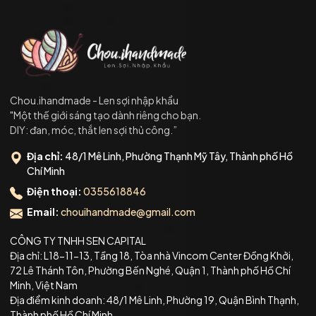
Chou.ihandmade - Len sợi nhập khẩu
"Một thế giới sáng tạo dành riêng cho bạn.
DIY: đan, móc, thắt len sợi thủ công.”
Địa chỉ:
48/1 Mê Linh, Phường Thạnh Mỹ Tây, Thành phố Hồ
Chí Minh
Điện thoại:
0355618846
Email:
chouihandmade@gmail.com
CÔNG TY TNHH SEN CAPITAL
Địa chỉ: L18-11-13, Tầng 18, Tòa nhà Vincom Center Đồng Khởi,
72 Lê Thánh Tôn, Phường Bến Nghé, Quận 1, Thành phố Hồ Chí
Minh, Việt Nam
Địa điểm kinh doanh: 48/1 Mê Linh, Phường 19, Quận Bình Thạnh,
Thành phố Hồ Chí Minh