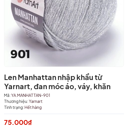
Len Manhattan nhập khẩu từ
Yarnart, đan móc áo, váy, khăn
Mã:
YA.MANHATTAN-901
Thương hiệu:
Yarnart
Mã giảm giá:
Tình trạng:
Hết hàng
Ngày hết hạn:
75.000₫