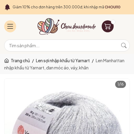
Giảm 10% cho đơn hàng trên 300.000đ, khi nhập mã
CHOUI10
Trang chủ
/
Len sợi nhập khẩu từ Yarnart
/
Len Manhattan
nhập khẩu từ Yarnart, đan móc áo, váy, khăn
1
/
16