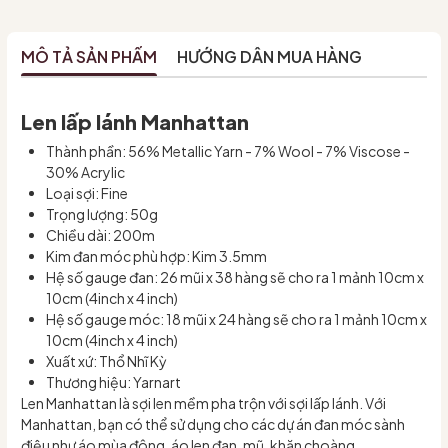
MÔ TẢ SẢN PHẨM
HƯỚNG DẪN MUA HÀNG
Len lấp lánh Manhattan
Thành phần: 56% Metallic Yarn - 7% Wool - 7% Viscose -
30% Acrylic
Loại sợi: Fine
Trọng lượng: 50g
Chiều dài: 200m
Kim đan móc phù hợp: Kim 3.5mm
Hệ số gauge đan: 26 mũi x 38 hàng sẽ cho ra 1 mảnh 10cm x
10cm (4inch x 4 inch)
Hệ số gauge móc: 18 mũi x 24 hàng sẽ cho ra 1 mảnh 10cm x
10cm (4inch x 4 inch)
Xuất xứ: Thổ Nhĩ Kỳ
Thương hiệu: Yarnart
Len Manhattan là sợi len mềm pha trộn với sợi lấp lánh. Với
Manhattan, bạn có thể sử dụng cho các dự án đan móc sành
điệu như áo mùa đông, áo len đan, mũ, khăn choàng,...