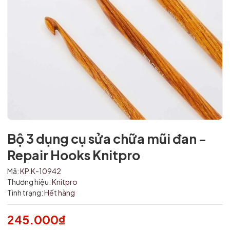
Bộ 3 dụng cụ sửa chữa mũi đan -
Mã giảm giá:
Repair Hooks Knitpro
Ngày hết hạn:
Mã:
KP.K-10942
Thương hiệu:
Knitpro
Điều kiện:
Tình trạng:
Hết hàng
245.000₫