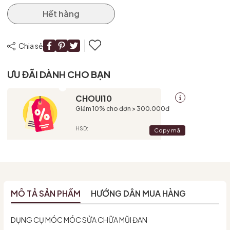
Hết hàng
Chia sẻ
ƯU ĐÃI DÀNH CHO BẠN
CHOUI10
Giảm 10% cho đơn > 300.000đ
HSD:
Copy mã
MÔ TẢ SẢN PHẨM
HƯỚNG DẪN MUA HÀNG
DỤNG CỤ MÓC MÓC SỬA CHỮA MŨI ĐAN