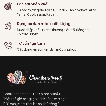
Len sợi nhập khẩu
Từ các thương hiệu đến từ Châu Âu như Yarnart, Alize
Yarns, Rico Design, Katia,...
Dụng cụ đan móc chất lượng
Được nhập khẩu từ các thương hiệu nổi tiếng như
Knitpro, Prym,...
Tư vấn tận tâm
Các dòng len sợi, kim đan móc phù hợp
Chou.ihandmade - Len sợi nhập khẩu
"Một thế giới sáng tạo dành riêng cho bạn.
DIY: đan, móc, thắt len sợi thủ công.”