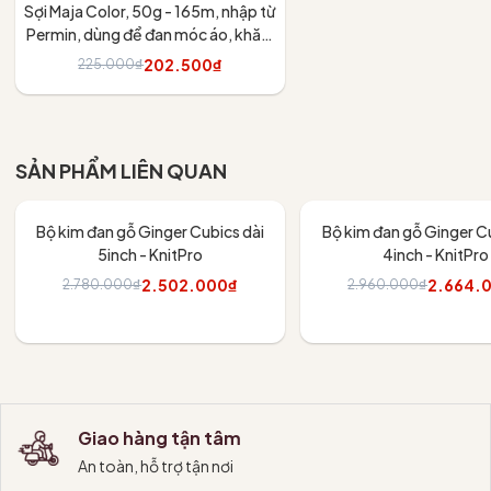
Sợi Maja Color, 50g - 165m, nhập từ
Permin, dùng để đan móc áo, khăn,
váy
202.500₫
225.000₫
Tùy chọn
SẢN PHẨM LIÊN QUAN
- 10%
- 10%
Bộ kim đan gỗ Ginger Cubics dài
Bộ kim đan gỗ Ginger Cu
5inch - KnitPro
4inch - KnitPro
2.502.000₫
2.664.
2.780.000₫
2.960.000₫
Thêm vào giỏ
Thêm vào giỏ
Giao hàng tận tâm
An toàn, hỗ trợ tận nơi