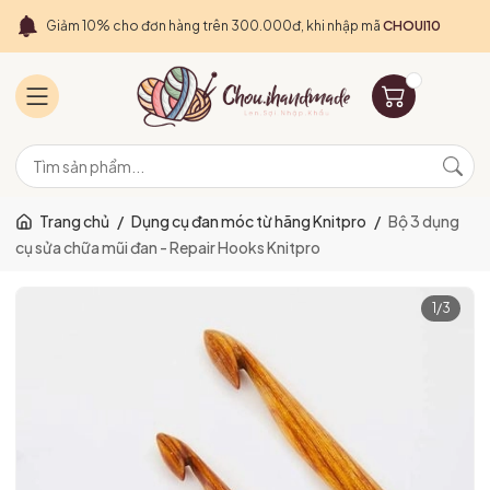
Giảm 10% cho đơn hàng trên 300.000đ, khi nhập mã
CHOUI10
Trang chủ
/
Dụng cụ đan móc từ hãng Knitpro
/
Bộ 3 dụng
cụ sửa chữa mũi đan - Repair Hooks Knitpro
1
/
3