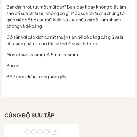
Bạn đánh rơi, tụt một mũi đan? Bạn loay hoay không biết làm
sao để sửa chữa lại, Không có gì! Móc sửa chữa của chúng tôi
giúp việc gỡ bỏ các mũi khâu và sửa chữa vải dệt kim nhanh
chóng và dễ dàng.
Có sẵn với các kích cỡ rất thuận tiện để dễ dàng cất giữ và là
phụ kiện phải có cho tất cả thợ đan và thợ móc.
Gồm 3 size: 3.5mm, 4.5mm, 5.5mm.
Bao bì:
Bộ 3 móc đựng trong hộp giấy
CÙNG BỘ SƯU TẬP
- 10%
+7