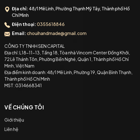
Địa chỉ:
48/1 Mê Linh, Phường Thạnh Mỹ Tây, Thành phố Hồ
Chí Minh
Điện thoại:
0355618846
Email:
chouihandmade@gmail.com
CÔNG TY TNHH SEN CAPITAL
Địa chỉ: L18-11-13, Tầng 18, Tòa nhà Vincom Center Đồng Khởi,
72 Lê Thánh Tôn, Phường Bến Nghé, Quận 1, Thành phố Hồ Chí
Minh, Việt Nam
Địa điểm kinh doanh: 48/1 Mê Linh, Phường 19, Quận Bình Thạnh,
Thành phố Hồ Chí Minh
MST: 0314668341
VỀ CHÚNG TÔI
Giới thiệu
Liên hệ