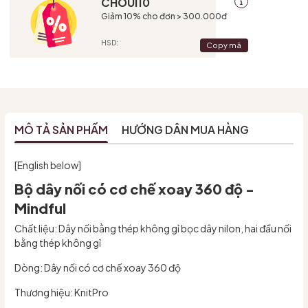
CHOUI10
Giảm 10% cho đơn > 300.000đ
HSD:
Copy mã
MÔ TẢ SẢN PHẨM
HƯỚNG DẪN MUA HÀNG
[English below]
Bộ dây nối có cơ chế xoay 360 độ -
Mindful
Chất liệu: Dây nối bằng thép không gỉ bọc dây nilon, hai đầu nối
bằng thép không gỉ
Dòng: Dây nối có cơ chế xoay 360 độ
Thương hiệu: KnitPro