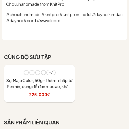
Chou.ihandmade from KnitPro
#chouihandmade #knitpro #knitpromindful #daynoikimdan
#daynoi #cord #swivelcord
CÙNG BỘ SƯU TẬP
+7
Sợi Maja Color, 50g - 165m, nhập từ
Permin, dùng để đan móc áo, khăn,
váy
225.000₫
Tùy chọn
SẢN PHẨM LIÊN QUAN