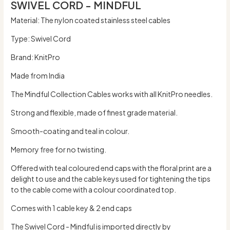
SWIVEL CORD - MINDFUL
Material: The nylon coated stainless steel cables
Type: Swivel Cord
Brand: KnitPro
Made from India
The Mindful Collection Cables works with all KnitPro needles.
Strong and flexible, made of finest grade material.
Smooth-coating and teal in colour.
Memory free for no twisting.
Offered with teal coloured end caps with the floral print are a
delight to use and the cable keys used for tightening the tips
to the cable come with a colour coordinated top.
Comes with 1 cable key & 2 end caps
The Swivel Cord - Mindful is imported directly by