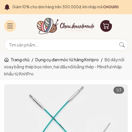
Giảm 10% cho đơn hàng trên 300.000đ, khi nhập mã
CHOUI10
Trang chủ
/
Dụng cụ đan móc từ hãng Knitpro
/
Bộ dây nối
xoay bằng thép bọc nilon, hai đầu nối bằng thép - Mindful nhập
khẩu từ KnitPro
1
/
3