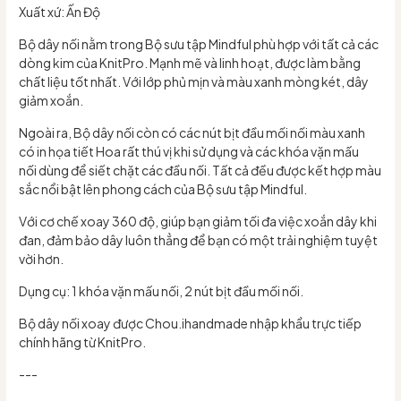
Xuất xứ: Ấn Độ
Bộ dây nối nằm trong Bộ sưu tập Mindful phù hợp với tất cả các
dòng kim của KnitPro. Mạnh mẽ và linh hoạt, được làm bằng
chất liệu tốt nhất. Với lớp phủ mịn và màu xanh mòng két, dây
giảm xoắn.
Ngoài ra, Bộ dây nối còn có các nút bịt đầu mối nối màu xanh
có in họa tiết Hoa rất thú vị khi sử dụng và các khóa vặn mấu
nối dùng để siết chặt các đầu nối. Tất cả đều được kết hợp màu
sắc nổi bật lên phong cách của Bộ sưu tập Mindful.
Với cơ chế xoay 360 độ, giúp bạn giảm tối đa việc xoắn dây khi
đan, đảm bảo dây luôn thẳng để bạn có một trải nghiệm tuyệt
vời hơn.
Dụng cụ: 1 khóa vặn mấu nối, 2 nút bịt đầu mối nối.
Bộ dây nối xoay được Chou.ihandmade nhập khẩu trực tiếp
chính hãng từ KnitPro.
---