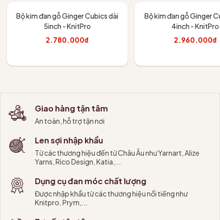
Bộ kim đan gỗ Ginger Cubics dài
Bộ kim đan gỗ Ginger Cu
5inch - KnitPro
4inch - KnitPro
2.780.000₫
2.960.000₫
Thêm vào giỏ
Thêm vào giỏ
Giao hàng tận tâm
An toàn, hỗ trợ tận nơi
Len sợi nhập khẩu
Từ các thương hiệu đến từ Châu Âu như Yarnart, Alize
Yarns, Rico Design, Katia,...
Dụng cụ đan móc chất lượng
Được nhập khẩu từ các thương hiệu nổi tiếng như
Knitpro, Prym,...