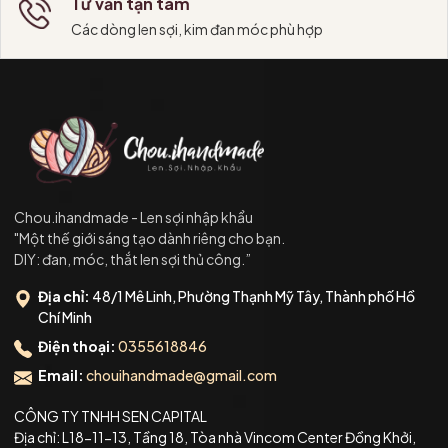
Tư vấn tận tâm
Các dòng len sợi, kim đan móc phù hợp
Chou.ihandmade - Len sợi nhập khẩu
"Một thế giới sáng tạo dành riêng cho bạn.
DIY: đan, móc, thắt len sợi thủ công.”
Địa chỉ:
48/1 Mê Linh, Phường Thạnh Mỹ Tây, Thành phố Hồ
Chí Minh
Điện thoại:
0355618846
Email:
chouihandmade@gmail.com
CÔNG TY TNHH SEN CAPITAL
Địa chỉ: L18-11-13, Tầng 18, Tòa nhà Vincom Center Đồng Khởi,