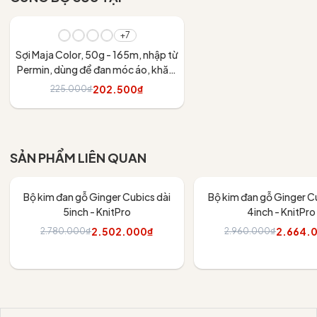
- 10%
+7
Sợi Maja Color, 50g - 165m, nhập từ
Permin, dùng để đan móc áo, khăn,
váy
202.500₫
225.000₫
Tùy chọn
SẢN PHẨM LIÊN QUAN
- 10%
- 10%
Bộ kim đan gỗ Ginger Cubics dài
Bộ kim đan gỗ Ginger Cu
5inch - KnitPro
4inch - KnitPro
2.502.000₫
2.664.
2.780.000₫
2.960.000₫
Thêm vào giỏ
Thêm vào giỏ