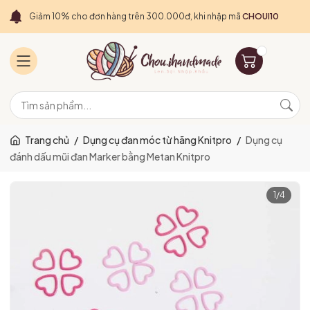
Giảm 10% cho đơn hàng trên 300.000đ, khi nhập mã
CHOUI10
Trang chủ
/
Dụng cụ đan móc từ hãng Knitpro
/
Dụng cụ
đánh dấu mũi đan Marker bằng Metan Knitpro
1
/
4