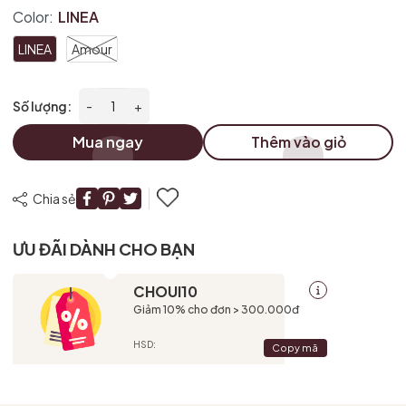
Color:
LINEA
LINEA
Amour
Số lượng:
-
+
Mua ngay
Thêm vào giỏ
Chia sẻ
ƯU ĐÃI DÀNH CHO BẠN
CHOUI10
Giảm 10% cho đơn > 300.000đ
HSD:
Copy mã