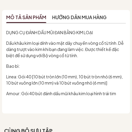
MÔ TẢ SẢN PHẨM
HƯỚNG DẪN MUA HÀNG
DỤNG CỤ ĐÁNH DẤU MŨI ĐAN BẰNG KIM LOẠI
Dấu khâu kim loại dính vào mặt dây chuyền vòng cổ từ tính. Dễ
dàng trượt vào kim khi bạn đang làm việc. Được thiết kế đặc
biệt để sử dụng với Bộ vòng cổ từ tính.
Bao bì:
Linea: Gói 40 [10 bút tròn lớn (10 mm), 10 bút tròn nhỏ (6 mm),
10 bút vuông lớn (10 mm) và 10 bút vuông nhỏ (6 mm)]
Amour: Gói 40 bút đánh dấu mũi khâu kim loại hình trái tim
CÙNG BỘ SƯU TẬP