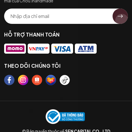
mãi của Chou.ihandmade
HỖ TRỢ THANH TOÁN
THEO DÕI CHÚNG TÔI
© Bản quyền thuộc về
SEN CAPITAL CO.,LTD