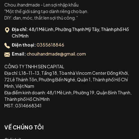
Chou.ihandmade - Len sợi nhập khẩu
"Một thế giới sáng tạo dành riêng cho bạn.
DIY: đan, móc, thắt len sợi thủ công.”
Địa chỉ:
48/1 Mê Linh, Phường Thạnh Mỹ Tây, Thành phố Hồ
Chí Minh
Điện thoại:
0355618846
Email:
chouihandmade@gmail.com
CÔNG TY TNHH SEN CAPITAL
Địa chỉ: L18-11-13, Tầng 18, Tòa nhà Vincom Center Đồng Khởi,
72 Lê Thánh Tôn, Phường Bến Nghé, Quận 1, Thành phố Hồ Chí
Minh, Việt Nam
Địa điểm kinh doanh: 48/1 Mê Linh, Phường 19, Quận Bình Thạnh,
Thành phố Hồ Chí Minh
MST: 0314668341
VỀ CHÚNG TÔI