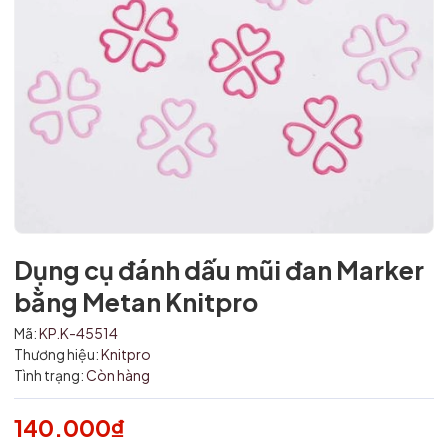
Dụng cụ đánh dấu mũi đan Marker
Mã giảm giá:
bằng Metan Knitpro
Ngày hết hạn:
Mã:
KP.K-45514
Thương hiệu:
Knitpro
Điều kiện:
Tình trạng:
Còn hàng
140.000₫