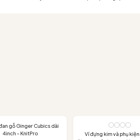
đan gỗ Ginger Cubics dài
4inch - KnitPro
Ví đựng kim và phụ kiệ