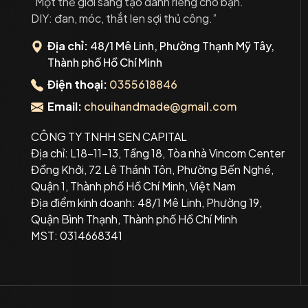
"Một thế giới sáng tạo dành riêng cho bạn.
DIY: đan, móc, thắt len sợi thủ công.”
Địa chỉ:
48/1 Mê Linh, Phường Thạnh Mỹ Tây,
Thành phố Hồ Chí Minh
Điện thoại:
0355618846
Email:
chouihandmade@gmail.com
CÔNG TY TNHH SEN CAPITAL
Địa chỉ: L18-11-13, Tầng 18, Tòa nhà Vincom Center
Đồng Khởi, 72 Lê Thánh Tôn, Phường Bến Nghé,
Quận 1, Thành phố Hồ Chí Minh, Việt Nam
Địa điểm kinh doanh: 48/1 Mê Linh, Phường 19,
Quận Bình Thạnh, Thành phố Hồ Chí Minh
MST: 0314668341