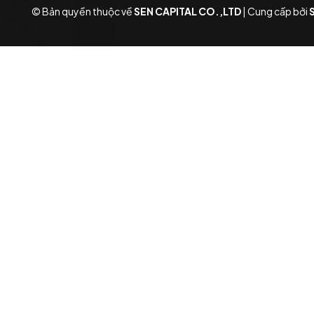
© Bản quyền thuộc về
SEN CAPITAL CO.,LTD
|
Cung cấp bởi