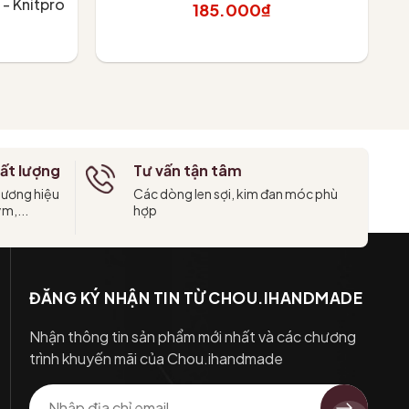
- Knitpro
185.000₫
Tùy chọn
ất lượng
Tư vấn tận tâm
hương hiệu
Các dòng len sợi, kim đan móc phù
ym,...
hợp
ĐĂNG KÝ NHẬN TIN TỪ CHOU.IHANDMADE
Nhận thông tin sản phẩm mới nhất và các chương
trình khuyến mãi của Chou.ihandmade