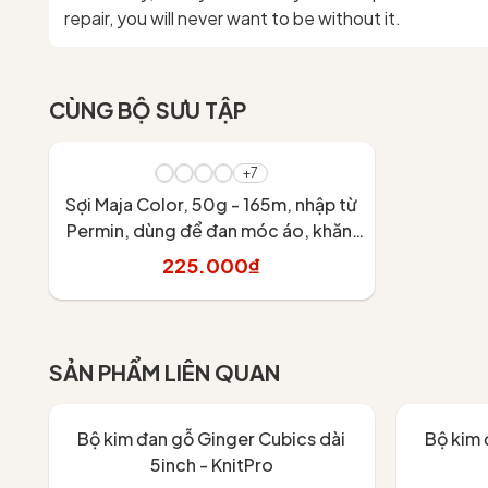
repair, you will never want to be without it.
CÙNG BỘ SƯU TẬP
+7
Sợi Maja Color, 50g - 165m, nhập từ
Permin, dùng để đan móc áo, khăn,
váy
225.000₫
Tùy chọn
SẢN PHẨM LIÊN QUAN
Bộ kim đan gỗ Ginger Cubics dài
Bộ kim 
5inch - KnitPro