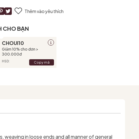
Thêm vào yêu thích
H CHO BẠN
CHOUI10
Giảm 10% cho đơn >
300.000đ
HSD:
Copy mã
s, weaving in loose ends and all manner of general