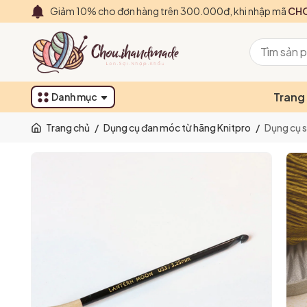
Giảm 10% cho đơn hàng trên 300.000đ, khi nhập mã
CHO
Trang
Danh mục
Trang chủ
/
Dụng cụ đan móc từ hãng Knitpro
/
Dụng cụ s