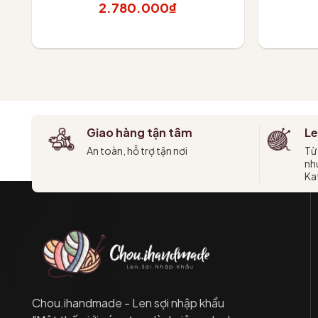
2.780.000₫
Thêm vào giỏ
T
Giao hàng tận tâm
Le
An toàn, hỗ trợ tận nơi
Từ
như
Kat
Chou.ihandmade - Len sợi nhập khẩu