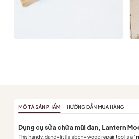
MÔ TẢ SẢN PHẨM
HƯỚNG DẪN MUA HÀNG
Dụng cụ sửa chữa mũi đan, Lantern Moo
This handy, dandy little ebony wood repair tool is a “
m