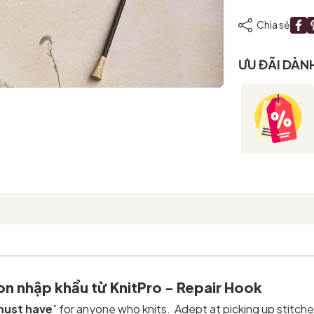
Mã giảm giá:
Chia sẻ
Ngày hết hạn:
ƯU ĐÃI DÀN
Điều kiện:
n nhập khẩu từ KnitPro - Repair Hook
ust have
” for anyone who knits. Adept at picking up stitche