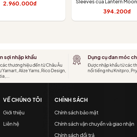
Sleeves của Lantern Moon 
2.960.000₫
394.200₫
hêm vào giỏ
Tùy chọn
n sợi nhập khẩu
Dụng cụ đan móc ch
 các thương hiệu đến từ Châu Âu
Được nhập khẩu từ các t
 Yarnart, Alize Yarns, Rico Design,
nổi tiếng như Knitpro, Pr
ia,...
VỀ CHÚNG TÔI
CHÍNH SÁCH
Giới thiệu
Chính sách bảo mật
Liên hệ
Chính sách vận chuyển và giao nhận
Chính sách đổi trả