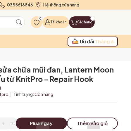
0355618846
Hệ thống cửa hàng
0
Tài khoản
Giỏ hàng
Ưu đãi
Tháng 6
sửa chữa mũi đan, Lantern Moon
u từ KnitPro - Repair Hook
1
itpro
|
Tình trạng:
Còn hàng
+
Mua ngay
Thêm vào giỏ