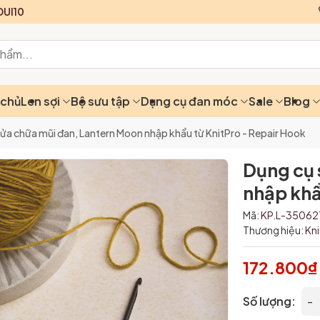
UI10
 chủ
Len sợi
Bộ sưu tập
Dụng cụ đan móc
Sale
Blog
ửa chữa mũi đan, Lantern Moon nhập khẩu từ KnitPro - Repair Hook
Dụng cụ 
nhập khẩ
Mã:
KP.L-35062
Thương hiệu:
Kn
172.800₫
Số lượng:
-