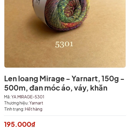
Len loang Mirage - Yarnart, 150g -
500m, đan móc áo, váy, khăn
Mã:
YA.MIRAGE-5301
Thương hiệu:
Yarnart
Tình trạng:
Hết hàng
195.000₫