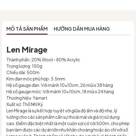
MÔ TẢ SẢN PHẨM
HƯỚNG DẪN MUA HÀNG
Len Mirage
Thành phần: 20% Wool - 80% Acrylic
Trọng lượng: 150g
Chiều dài: 500m
Kim đan móc phù hợp: 3.5mm
Hệ số gauge đan: Với mảnh 10x10cm, 26 mũi x 38 hàng
Hệ số gauge móc: Với mảnh 10x10cm, 18 mũi x 24 hàng
Thương hiệu: Yarnart
Xuất xứ: Thổ Nhĩ Kỳ
Len Mirage là sự kết hợp tuyệt vời giữa độ ấm và độ nhẹ, lý
tưởng cho các sản phẩm cần sự thoải mái và giá trị sử dụng
cao. Điểm đặc biệt nhất là một cuộn sợi có tới 500m, cho phép
bạn làm được các dự án lớn như khăn choàng hoặc áo chỉ với số
lượng cuộn ít. Thành phẩm sẽ rất nhẹ do sợi nhỏ và thành phần