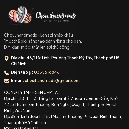
Chou.ihandmade - Len sợi nhập khẩu
"Một thế giới sáng tạo dành riêng cho bạn.
DIY: đan, móc, thắt len sợi thủ công.”
Địa chỉ:
48/1 Mê Linh, Phường Thạnh Mỹ Tây, Thành phố Hồ
Chí Minh
Điện thoại:
0355618846
Email:
chouihandmade@gmail.com
CÔNG TY TNHH SEN CAPITAL
Địa chỉ: L18-11-13, Tầng 18, Tòa nhà Vincom Center Đồng Khởi,
72 Lê Thánh Tôn, Phường Bến Nghé, Quận 1, Thành phố Hồ Chí
Minh, Việt Nam
Địa điểm kinh doanh: 48/1 Mê Linh, Phường 19, Quận Bình Thạnh,
Thành phố Hồ Chí Minh
MST: 0314668341