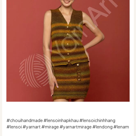
#chouihandmade #lensoinhapkhau #lensoichinhhang
#lensoi #yarnart #mirage #yarnartmirage #lendong #lenam