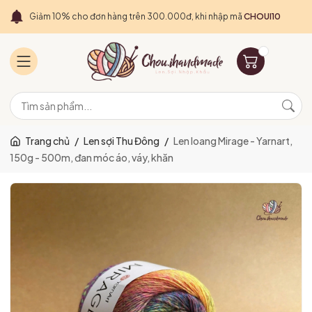
Giảm 10% cho đơn hàng trên 300.000đ, khi nhập mã
CHOUI10
Trang chủ
/
Len sợi Thu Đông
/
Len loang Mirage - Yarnart,
150g - 500m, đan móc áo, váy, khăn