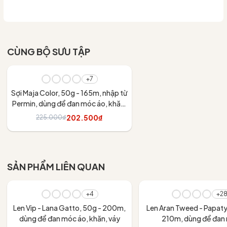
CÙNG BỘ SƯU TẬP
- 10%
+7
Sợi Maja Color, 50g - 165m, nhập từ
Permin, dùng để đan móc áo, khăn,
váy
202.500₫
225.000₫
Tùy chọn
SẢN PHẨM LIÊN QUAN
+4
+2
Len Vip - Lana Gatto, 50g - 200m,
Len Aran Tweed - Papaty
dùng để đan móc áo, khăn, váy
210m, dùng để đan