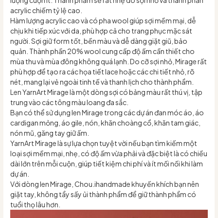
acrylic chiếm tỷ lệ cao.
Hàm lượng acrylic cao và có pha wool giúp sợi mềm mại, dễ
chịu khi tiếp xúc với da, phù hợp cả cho trang phục mặc sát
người. Sợi giữ form tốt, bền màu và dễ dàng giặt giũ, bảo
quản. Thành phần 20% wool cung cấp độ ấm cần thiết cho
mùa thu và mùa đông không quá lạnh. Do cỡ sợi nhỏ, Mirage rất
phù hợp để tạo ra các họa tiết lace hoặc các chi tiết nhỏ, rõ
nét, mang lại vẻ ngoài tinh tế và thanh lịch cho thành phẩm.
Len YarnArt Mirage là một dòng sợi có bảng màu rất thú vị, tập
trung vào các tông màu loang đa sắc.
Bạn có thể sử dụng len Mirage trong các dự án đan móc áo, áo
cardigan mỏng, áo gile, nón, khăn choàng cổ, khăn tam giác,
nón mũ, găng tay giữ ấm.
YarnArt Mirage là sự lựa chọn tuyệt vời nếu bạn tìm kiếm một
loại sợi mềm mại, nhẹ, có độ ấm vừa phải và đặc biệt là có chiều
dài lớn trên mỗi cuộn, giúp tiết kiệm chi phí và ít mối nối khi làm
dự án.
Với dòng len Mirage, Chou.ihandmade khuyến khích bạn nên
giặt tay, không tẩy sấy ủi thành phẩm để giữ thành phẩm có
tuổi thọ lâu hơn.