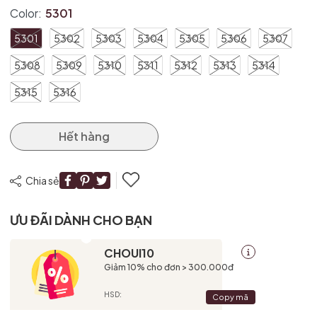
Color:
5301
5301
5302
5303
5304
5305
5306
5307
5308
5309
5310
5311
5312
5313
5314
Mã giảm giá:
5315
5316
Ngày hết hạn:
Hết hàng
Điều kiện:
Chia sẻ
ƯU ĐÃI DÀNH CHO BẠN
CHOUI10
Giảm 10% cho đơn > 300.000đ
HSD:
Copy mã