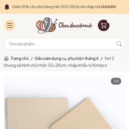
Giảm 10% cho đơn hàng trên 300.000đ, khi nhập mã
CHOUI10
Trang chủ
/
Siêu sale dụng cụ, phụ kiện tháng 6
/
Set 2
khung vải hình chữ nhật 33x28cm, nhập khẩu từ Knitpro
1
/
4