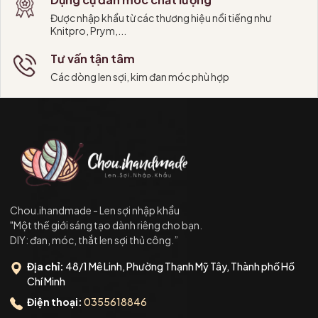
Được nhập khẩu từ các thương hiệu nổi tiếng như
Knitpro, Prym,...
Tư vấn tận tâm
Các dòng len sợi, kim đan móc phù hợp
Chou.ihandmade - Len sợi nhập khẩu
"Một thế giới sáng tạo dành riêng cho bạn.
DIY: đan, móc, thắt len sợi thủ công.”
Địa chỉ:
48/1 Mê Linh, Phường Thạnh Mỹ Tây, Thành phố Hồ
Chí Minh
Điện thoại:
0355618846