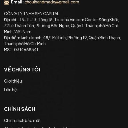
Email:
chouihandmade@gmail.com
CÔNG TY TNHH SEN CAPITAL
Địa chỉ: L18-11-13, Tầng 18, Tòa nhà Vincom Center Đồng Khởi,
72 Lê Thánh Tôn, Phường Bến Nghé, Quận 1, Thành phố Hồ Chí
Minh, Việt Nam
Địa điểm kinh doanh: 48/1 Mê Linh, Phường 19, Quận Bình Thạnh,
Thành phố Hồ Chí Minh
MST: 0314668341
VỀ CHÚNG TÔI
Giới thiệu
Liên hệ
CHÍNH SÁCH
Chính sách bảo mật