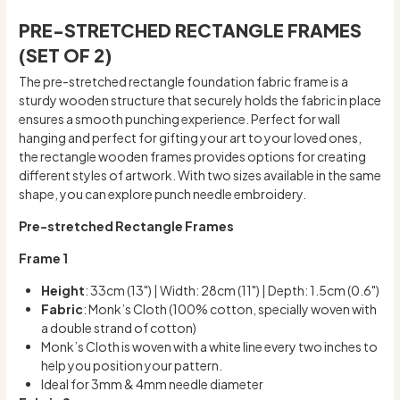
PRE-STRETCHED RECTANGLE FRAMES
(SET OF 2)
The pre-stretched rectangle foundation fabric frame is a
sturdy wooden structure that securely holds the fabric in place
ensures a smooth punching experience. Perfect for wall
hanging and perfect for gifting your art to your loved ones,
the rectangle wooden frames provides options for creating
different styles of artwork. With two sizes available in the same
shape, you can explore punch needle embroidery.
Pre-stretched Rectangle Frames
Frame 1
Height
: 33cm (13") | Width: 28cm (11") | Depth: 1.5cm (0.6")
Fabric
: Monk’s Cloth (100% cotton, specially woven with
a double strand of cotton)
Monk’s Cloth is woven with a white line every two inches to
help you position your pattern.
Ideal for 3mm & 4mm needle diameter