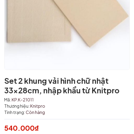
Set 2 khung vải hình chữ nhật
Mã giảm giá:
33x28cm, nhập khẩu từ Knitpro
Ngày hết hạn:
Mã:
KP.K-21011
Điều kiện:
Thương hiệu:
Knitpro
Tình trạng:
Còn hàng
540.000₫