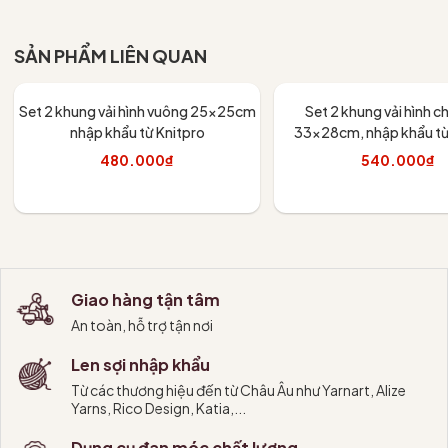
Tùy chọn
SẢN PHẨM LIÊN QUAN
Set 2 khung vải hình vuông 25x25cm
Set 2 khung vải hình c
nhập khẩu từ Knitpro
33x28cm, nhập khẩu từ
480.000₫
540.000₫
Thêm vào giỏ
Thêm vào giỏ
Giao hàng tận tâm
An toàn, hỗ trợ tận nơi
Len sợi nhập khẩu
Từ các thương hiệu đến từ Châu Âu như Yarnart, Alize
Yarns, Rico Design, Katia,...
Dụng cụ đan móc chất lượng