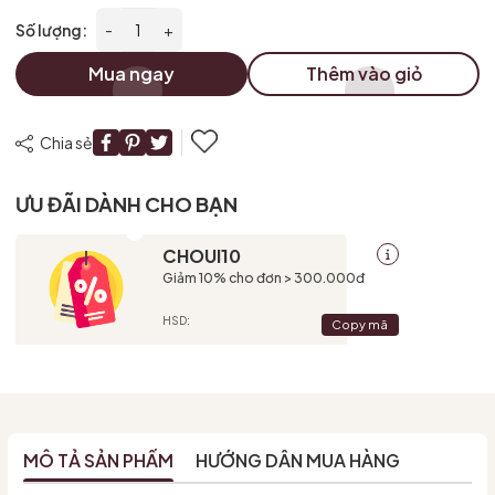
Số lượng:
-
+
Mua ngay
Thêm vào giỏ
Chia sẻ
ƯU ĐÃI DÀNH CHO BẠN
CHOUI10
Giảm 10% cho đơn > 300.000đ
HSD:
Copy mã
MÔ TẢ SẢN PHẨM
HƯỚNG DẪN MUA HÀNG