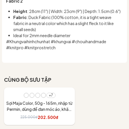
Fabric 2
Height
: 28cm (11") | Width: 23cm (9") | Depth: 1.5cm (0.6")
Fabric
: Duck Fabric (100% cotton, it is a tight weave
fabric in a neutral color which has a slight fleck to it like
small seeds)
Ideal for 2mm needle diameter
#Khungvaihinhchunhat #khungvai #chouihandmade
#knitpro #knitprostretch
CÙNG BỘ SƯU TẬP
- 10%
+7
Sợi Maja Color, 50g - 165m, nhập từ
Permin, dùng để đan móc áo, khăn,
váy
202.500₫
225.000₫