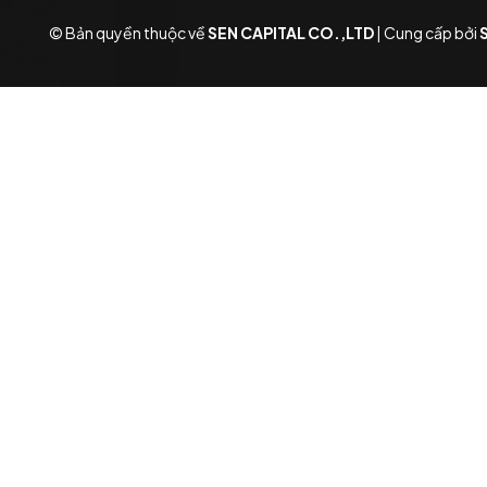
© Bản quyền thuộc về
SEN CAPITAL CO.,LTD
|
Cung cấp bởi