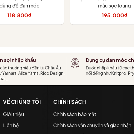
dùng để đan móc
màu sọc loang
118.800₫
195.000₫
Tùy chọn
Tùy chọn
n sợi nhập khẩu
Dụng cụ đan móc ch
 các thương hiệu đến từ Châu Âu
Được nhập khẩu từ các t
 Yarnart, Alize Yarns, Rico Design,
nổi tiếng như Knitpro, Pr
ia,...
VỀ CHÚNG TÔI
CHÍNH SÁCH
Giới thiệu
Chính sách bảo mật
Liên hệ
Chính sách vận chuyển và giao nhận