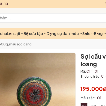
UI10
 chủ
Len sợi
Bộ sưu tập
Dụng cụ đan móc
Sale
Blog
300g, màu sọc loang
Sợi cầu 
loang
Mã:
C1.1-01
Thương hiệu:
Ch
195.000
Màu sắc:
01