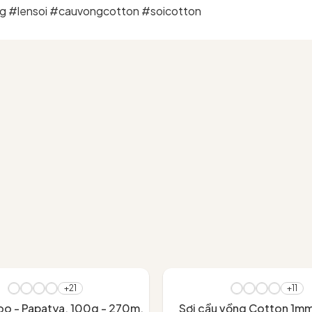
g #lensoi #cauvongcotton #soicotton
+21
+11
o - Papatya, 100g - 270m,
Sợi cầu vồng Cotton 1m