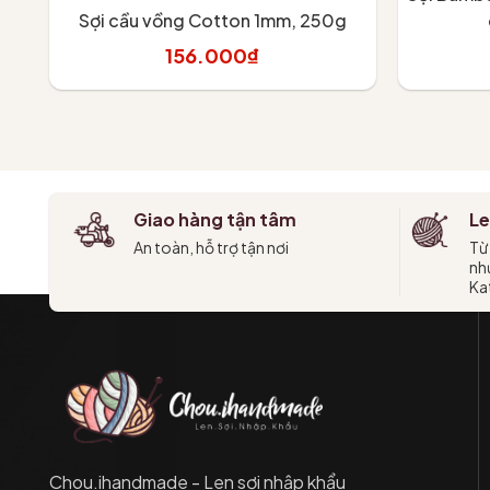
Sợi cầu vồng Cotton 1mm, 250g
156.000₫
Tùy chọn
Giao hàng tận tâm
Le
An toàn, hỗ trợ tận nơi
Từ
như
Kat
Chou.ihandmade - Len sợi nhập khẩu