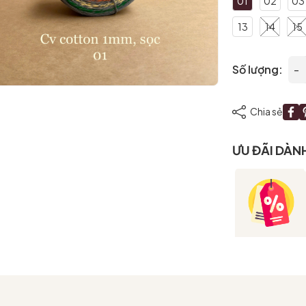
01
02
03
13
14
15
Mã giảm giá:
Số lượng:
-
Ngày hết hạn:
Chia sẻ
Điều kiện:
ƯU ĐÃI DÀN