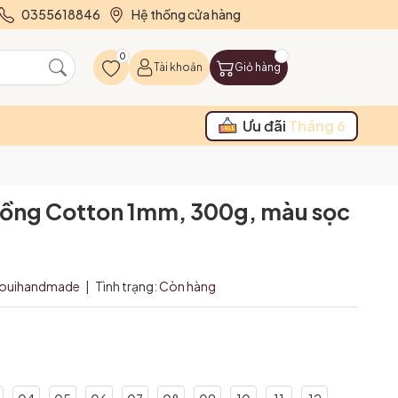
0355618846
Hệ thống cửa hàng
0
Tài khoản
Giỏ hàng
Ưu đãi
Tháng 6
vồng Cotton 1mm, 300g, màu sọc
ouihandmade
|
Tình trạng:
Còn hàng
₫