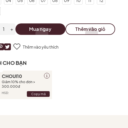
04
05
06
07
08
09
10
11
12
+
Mua ngay
Thêm vào giỏ
Thêm vào yêu thích
H CHO BẠN
CHOUI10
Giảm 10% cho đơn >
300.000đ
HSD:
Copy mã