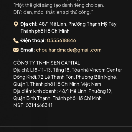
"Một thế giới sáng tạo dành riêng cho bạn.
DIY: đan, móc, thắt len sợi thủ công.”
Địa chỉ:
48/1 Mê Linh, Phường Thạnh Mỹ Tây,
Thành phố Hồ Chí Minh
Điện thoại:
0355618846
Email:
chouihandmade@gmail.com
CÔNG TY TNHH SEN CAPITAL
Địa chỉ: L18-11-13, Tầng 18, Tòa nhà Vincom Center
Đồng Khởi, 72 Lê Thánh Tôn, Phường Bến Nghé,
Quận 1, Thành phố Hồ Chí Minh, Việt Nam
Địa điểm kinh doanh: 48/1 Mê Linh, Phường 19,
Quận Bình Thạnh, Thành phố Hồ Chí Minh
MST: 0314668341