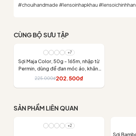
#chouihandmade #lensoinhapkhau #lensoichinhhan
CÙNG BỘ SƯU TẬP
- 10%
+7
Sợi Maja Color, 50g - 165m, nhập từ
Permin, dùng để đan móc áo, khăn,
váy
202.500₫
225.000₫
Tùy chọn
SẢN PHẨM LIÊN QUAN
+2
Sợi Bambo