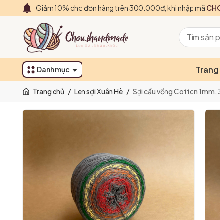
Giảm 10% cho đơn hàng trên 300.000đ, khi nhập mã
CHO
Trang
Danh mục
Trang chủ
/
Len sợi Xuân Hè
/
Sợi cầu vồng Cotton 1mm, 