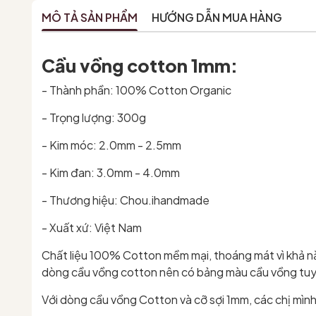
MÔ TẢ SẢN PHẨM
HƯỚNG DẪN MUA HÀNG
Cầu vồng cotton 1mm:
- Thành phần: 100% Cotton Organic
- Trọng lượng: 300g
- Kim móc: 2.0mm - 2.5mm
- Kim đan: 3.0mm - 4.0mm
- Thương hiệu: Chou.ihandmade
- Xuất xứ: Việt Nam
Chất liệu 100% Cotton mềm mại, thoáng mát vì khả năn
dòng cầu vồng cotton nên có bảng màu cầu vồng tuyệ
Với dòng cầu vồng Cotton và cỡ sợi 1mm, các chị mình 