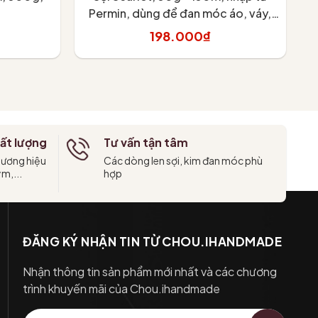
Permin, dùng để đan móc áo, váy,
P
khăn
198.000₫
Tùy chọn
ất lượng
Tư vấn tận tâm
hương hiệu
Các dòng len sợi, kim đan móc phù
ym,...
hợp
ĐĂNG KÝ NHẬN TIN TỪ CHOU.IHANDMADE
Nhận thông tin sản phẩm mới nhất và các chương
trình khuyến mãi của Chou.ihandmade