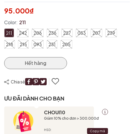
Ngày hết hạn:
95.000₫
Điều kiện:
Color:
211
211
242
206
236
227
053
207
239
218
215
093
231
205
Hết hàng
Chia sẻ
ƯU ĐÃI DÀNH CHO BẠN
CHOUI10
Giảm 10% cho đơn > 300.000đ
HSD:
Copy mã