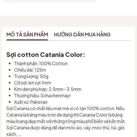
MÔ TẢ SẢN PHẨM
HƯỚNG DẪN MUA HÀNG
Sợi cotton Catania Color:
Thành phần: 100% Cotton
Chiều dài: 125m
Trọng lượng: 50g
Cỡ sợi: len sợi 1mm
Kim đan phù hợp: 2.5mm - 3.5mm
Thương hiệu: Schachenmayr
Xuất xứ: Pakistan
Sợi Catania có chất liệu mát mẻ vì có tận 100% cotton. Nếu
Catania là bảng màu trơn đa dạng thì Catania Color là bảng
màu loang đẹp mắt với những tông màu phổ biến và bắt mắt.
Sợi Catania được dùng để đan móc áo, váy, móc thú, túi, giỏ
xách,...