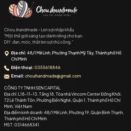
Chou.ihandmade - Len sợi nhập khẩu
"Một thế giới sáng tạo dành riêng cho bạn.
DIY: đan, móc, thắt len sợi thủ công.”
Địa chỉ:
48/1 Mê Linh, Phường Thạnh Mỹ Tây, Thành phố Hồ
Chí Minh
Điện thoại:
0355618846
Email:
chouihandmade@gmail.com
CÔNG TY TNHH SEN CAPITAL
Địa chỉ: L18-11-13, Tầng 18, Tòa nhà Vincom Center Đồng Khởi,
72 Lê Thánh Tôn, Phường Bến Nghé, Quận 1, Thành phố Hồ Chí
Minh, Việt Nam
Địa điểm kinh doanh: 48/1 Mê Linh, Phường 19, Quận Bình Thạnh,
Thành phố Hồ Chí Minh
MST: 0314668341