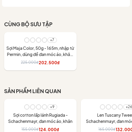
CÙNG BỘ SƯU TẬP
- 10%
+7
Sợi Maja Color, 50g - 165m, nhập từ
Permin, dùng để đan móc áo, khăn,
váy
202.500₫
225.000₫
Tùy chọn
SẢN PHẨM LIÊN QUAN
- 20%
- 20%
+9
+2
Sợi cotton lấp lánh Rugiada -
Len Tuscany Twee
Schachenmayr, đan móc áo, khăn
Schachenmayr, đan móc 
khăn, nón
124.000₫
132.00
155.000₫
165.000₫