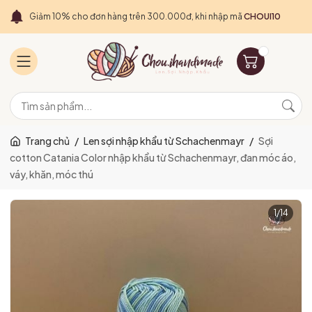
Giảm 10% cho đơn hàng trên 300.000đ, khi nhập mã
CHOUI10
Trang chủ
/
Len sợi nhập khẩu từ Schachenmayr
/
Sợi
cotton Catania Color nhập khẩu từ Schachenmayr, đan móc áo,
váy, khăn, móc thú
1
/
14