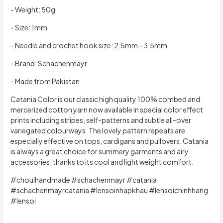
- Weight: 50g
- Size: 1mm
- Needle and crochet hook size: 2.5mm - 3.5mm
- Brand: Schachenmayr
- Made from Pakistan
Catania Color is our classic high quality 100% combed and
mercerized cotton yarn now available in special color effect
prints including stripes, self-patterns and subtle all-over
variegated colourways. The lovely pattern repeats are
especially effective on tops, cardigans and pullovers. Catania
is always a great choice for summery garments and airy
accessories, thanks to its cool and light weight comfort.
#chouihandmade #schachenmayr #catania
#schachenmayrcatania #lensoinhapkhau #lensoichinhhang
#lensoi