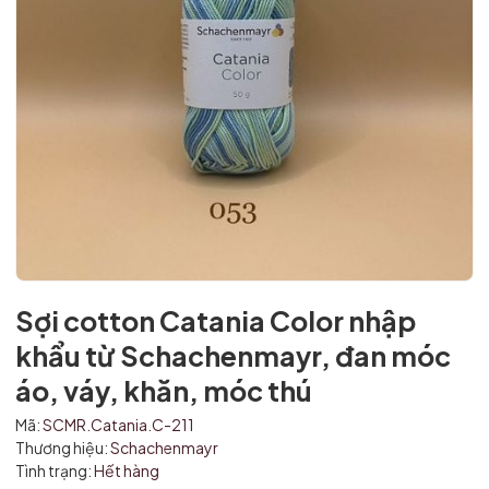
Sợi cotton Catania Color nhập
khẩu từ Schachenmayr, đan móc
áo, váy, khăn, móc thú
Mã:
SCMR.Catania.C-211
Thương hiệu:
Schachenmayr
Mã giảm giá:
Tình trạng:
Hết hàng