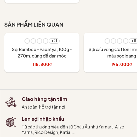
Tùy chọn
SẢN PHẨM LIÊN QUAN
+21
+11
Sợi Bamboo - Papatya, 100g -
Sợi cầu vồng Cotton 1m
270m, dùng để đan móc
màu sọc loang
118.800₫
195.000₫
Tùy chọn
Tùy chọn
Giao hàng tận tâm
An toàn, hỗ trợ tận nơi
Len sợi nhập khẩu
Từ các thương hiệu đến từ Châu Âu như Yarnart, Alize
Yarns, Rico Design, Katia,...