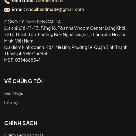
Điện thoại:
0355618846
Email:
chouihandmade@gmail.com
CÔNG TY TNHH SEN CAPITAL
Địa chỉ: L18-11-13, Tầng 18, Tòa nhà Vincom Center Đồng Khởi,
72 Lê Thánh Tôn, Phường Bến Nghé, Quận 1, Thành phố Hồ Chí
Minh, Việt Nam
Địa điểm kinh doanh: 48/1 Mê Linh, Phường 19, Quận Bình Thạnh,
Thành phố Hồ Chí Minh
MST: 0314668341
VỀ CHÚNG TÔI
Giới thiệu
Liên hệ
CHÍNH SÁCH
Chính sách bảo mật