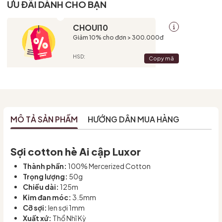
ƯU ĐÃI DÀNH CHO BẠN
CHOUI10
Giảm 10% cho đơn > 300.000đ
HSD:
Copy mã
MÔ TẢ SẢN PHẨM
HƯỚNG DẪN MUA HÀNG
Sợi cotton hè Ai cập Luxor
Thành phần:
100% Mercerized Cotton
Trọng lượng:
50g
Chiều dài:
125m
Kim đan móc:
3.5mm
Cỡ sợi:
len sợi 1mm
Xuất xứ:
Thổ Nhĩ Kỳ