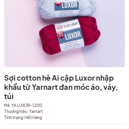
Sợi cotton hè Ai cập Luxor nhập
khẩu từ Yarnart đan móc áo, váy,
túi
Mã:
YA.LUXOR-1200
Thương hiệu:
Yarnart
Tình trạng:
Hết hàng