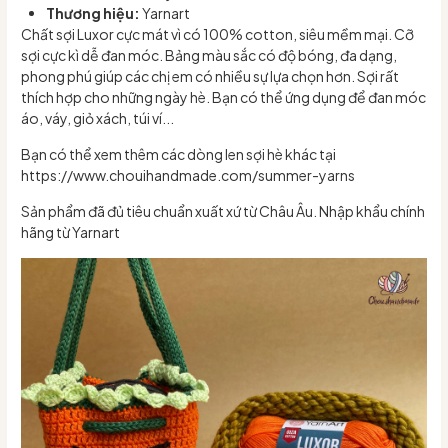
Thương hiệu:
Yarnart
Chất sợi Luxor cực mát vì có 100% cotton, siêu mềm mại. Cỡ
sợi cực kì dễ đan móc. Bảng màu sắc có độ bóng, đa dạng,
phong phú giúp các chị em có nhiều sự lựa chọn hơn. Sợi rất
thích hợp cho những ngày hè. Bạn có thể ứng dụng để đan móc
áo, váy, giỏ xách, túi ví...
Bạn có thể xem thêm các dòng len sợi hè khác tại
https://www.chouihandmade.com/summer-yarns
Sản phẩm đã đủ tiêu chuẩn xuất xứ từ Châu Âu. Nhập khẩu chính
hãng từ Yarnart