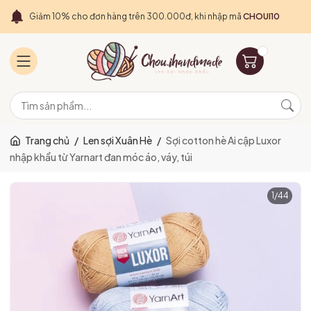
Giảm 10% cho đơn hàng trên 300.000đ, khi nhập mã
CHOUI10
Trang chủ
/
Len sợi Xuân Hè
/
Sợi cotton hè Ai cập Luxor
nhập khẩu từ Yarnart đan móc áo, váy, túi
1
/
44