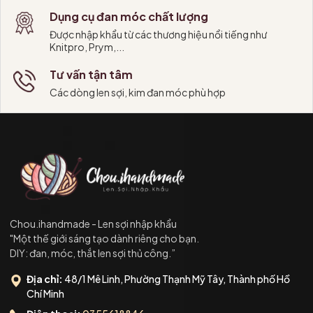
Dụng cụ đan móc chất lượng
Được nhập khẩu từ các thương hiệu nổi tiếng như
Knitpro, Prym,...
Tư vấn tận tâm
Các dòng len sợi, kim đan móc phù hợp
Chou.ihandmade - Len sợi nhập khẩu
"Một thế giới sáng tạo dành riêng cho bạn.
DIY: đan, móc, thắt len sợi thủ công.”
Địa chỉ:
48/1 Mê Linh, Phường Thạnh Mỹ Tây, Thành phố Hồ
Chí Minh