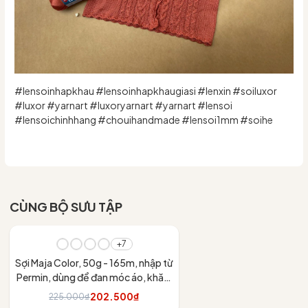
#lensoinhapkhau #lensoinhapkhaugiasi #lenxin #soiluxor
#luxor #yarnart #luxoryarnart #yarnart #lensoi
#lensoichinhhang #chouihandmade #lensoi1mm #soihe
CÙNG BỘ SƯU TẬP
- 10%
+7
Sợi Maja Color, 50g - 165m, nhập từ
Permin, dùng để đan móc áo, khăn,
váy
202.500₫
225.000₫