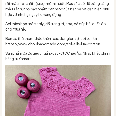
rất mát mẻ, chất liệu sợi mềm mượt. Màu sắc có độ bóng cùng
màu sắc rực rỡ, sản phẩm đan móc của bạn sẽ rất đặc biệt, phù
hợp với những ngày hè năng động.
Sợi thích hợp móc doly, đồ trang trí, hoa, đồ búp bê, quần áo
cho mùa hè.
Bạn có thể tham khảo thêm các dòng len sợi cotton tại
https://www.chouihandmade.com/soi-silk-lua-cotton
Sản phẩm đã đủ tiêu chuẩn xuất xứ từ Châu Âu. Nhập khẩu chính
hãng từ Yarnart.