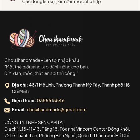
Các dòng len sợi, kim đan móc phù hợp
Chou.ihandmade - Len sợi nhập khẩu
"Một thế giới sáng tạo dành riêng cho bạn.
DIY: đan, móc, thắt len sợi thủ công.”
Địa chỉ:
48/1 Mê Linh, Phường Thạnh Mỹ Tây, Thành phố Hồ
Chí Minh
Điện thoại:
0355618846
Email:
chouihandmade@gmail.com
CÔNG TY TNHH SEN CAPITAL
Địa chỉ: L18-11-13, Tầng 18, Tòa nhà Vincom Center Đồng Khởi,
72 Lê Thánh Tôn, Phường Bến Nghé, Quận 1, Thành phố Hồ Chí