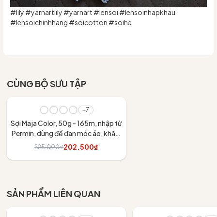
#lily #yarnartlily #yarnart #lensoi #lensoinhapkhau
#lensoichinhhang #soicotton #soihe
CÙNG BỘ SƯU TẬP
- 10%
+7
Sợi Maja Color, 50g - 165m, nhập từ
Permin, dùng để đan móc áo, khăn,
váy
202.500₫
225.000₫
Tùy chọn
SẢN PHẨM LIÊN QUAN