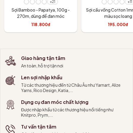
+21
+11
Sợi Bamboo - Papatya, 100g -
Sợi cầu vồng Cotton 1m
270m, dùng để đan móc
màu sọc loang
118.800₫
195.000₫
Tùy chọn
Tùy chọn
Giao hàng tận tâm
An toàn, hỗ trợ tận nơi
Len sợi nhập khẩu
Từ các thương hiệu đến từ Châu Âu như Yarnart, Alize
Yarns, Rico Design, Katia,...
Dụng cụ đan móc chất lượng
Được nhập khẩu từ các thương hiệu nổi tiếng như
Knitpro, Prym,...
Tư vấn tận tâm