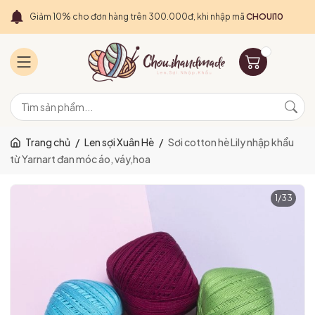
Giảm 10% cho đơn hàng trên 300.000đ, khi nhập mã
CHOUI10
Trang chủ
/
Len sợi Xuân Hè
/
Sơi cotton hè Lily nhập khẩu
từ Yarnart đan móc áo, váy,hoa
1
/
33