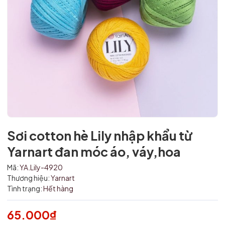
Sơi cotton hè Lily nhập khẩu từ
Yarnart đan móc áo, váy,hoa
Mã:
YA.Lily-4920
Thương hiệu:
Yarnart
Tình trạng:
Hết hàng
65.000₫