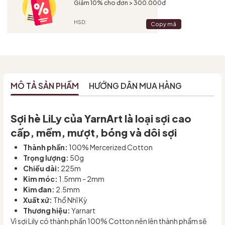
Giảm 10% cho đơn > 300.000đ
HSD:
Copy mã
MÔ TẢ SẢN PHẨM
HƯỚNG DẪN MUA HÀNG
Sợi hè LiLy của YarnArt là loại sợi cao
cấp, mềm, mượt, bóng và dôi sợi
Thành phần:
100% Mercerized Cotton
Trọng lượng:
50g
Chiều dài:
225m
Kim móc:
1.5mm - 2mm
Kim đan:
2.5mm
Xuất xứ:
Thổ Nhĩ Kỳ
Thương hiệu:
Yarnart
Vì sợi Lily có thành phần 100% Cotton nên lên thành phẩm sẽ