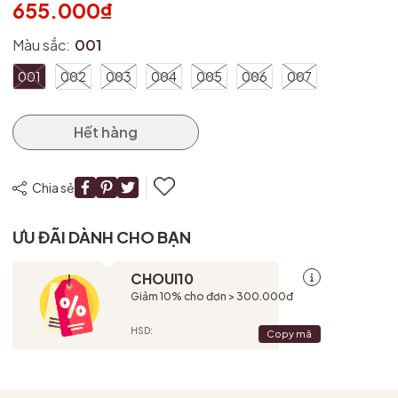
655.000₫
Ngày hết hạn:
Màu sắc:
001
Điều kiện:
001
002
003
004
005
006
007
Hết hàng
Chia sẻ
ƯU ĐÃI DÀNH CHO BẠN
CHOUI10
Giảm 10% cho đơn > 300.000đ
HSD:
Copy mã