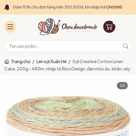
Giảm 10% cho đơn hàng trên 300.000đ, khi nhập mã
CHOUI10
Trang chủ
/
Len sợi Xuân Hè
/
Sợi Creative Cotton Linen
Cake, 200g - 480m, nhập từ Rico Design, đan móc áo, khăn, váy
1
/
6