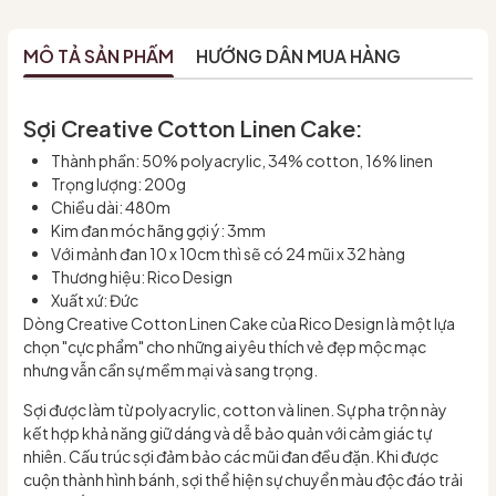
MÔ TẢ SẢN PHẨM
HƯỚNG DẪN MUA HÀNG
Sợi Creative Cotton Linen Cake:
Thành phần: 50% polyacrylic, 34% cotton, 16% linen
Trọng lượng: 200g
Chiều dài: 480m
Kim đan móc hãng gợi ý: 3mm
Với mảnh đan 10 x 10cm thì sẽ có 24 mũi x 32 hàng
Thương hiệu: Rico Design
Xuất xứ: Đức
Dòng Creative Cotton Linen Cake của Rico Design là một lựa
chọn "cực phẩm" cho những ai yêu thích vẻ đẹp mộc mạc
nhưng vẫn cần sự mềm mại và sang trọng.
Sợi được làm từ polyacrylic, cotton và linen. Sự pha trộn này
kết hợp khả năng giữ dáng và dễ bảo quản với cảm giác tự
nhiên. Cấu trúc sợi đảm bảo các mũi đan đều đặn. Khi được
cuộn thành hình bánh, sợi thể hiện sự chuyển màu độc đáo trải