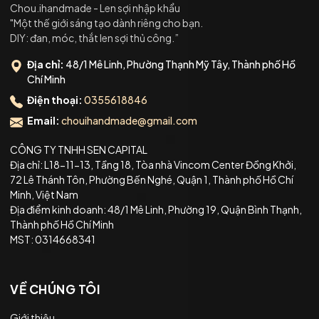
Chou.ihandmade - Len sợi nhập khẩu
"Một thế giới sáng tạo dành riêng cho bạn.
DIY: đan, móc, thắt len sợi thủ công.”
Địa chỉ:
48/1 Mê Linh, Phường Thạnh Mỹ Tây, Thành phố Hồ
Chí Minh
Điện thoại:
0355618846
Email:
chouihandmade@gmail.com
CÔNG TY TNHH SEN CAPITAL
Địa chỉ: L18-11-13, Tầng 18, Tòa nhà Vincom Center Đồng Khởi,
72 Lê Thánh Tôn, Phường Bến Nghé, Quận 1, Thành phố Hồ Chí
Minh, Việt Nam
Địa điểm kinh doanh: 48/1 Mê Linh, Phường 19, Quận Bình Thạnh,
Thành phố Hồ Chí Minh
MST: 0314668341
VỀ CHÚNG TÔI
Giới thiệu