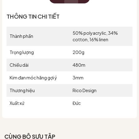
#chouihandmade #lensoinhapkhau #lensoichinhhang
#lensoi #lensoixuanhe #soicotton #soihe #cotton
THÔNG TIN CHI TIẾT
#ricodesign #creativecottonlinencake
50% polyacrylic, 34%
Thành phần
cotton, 16% linen
Trọng lượng
200g
Chiều dài
480m
Kim đan móc hãng gợi ý
3mm
Thương hiệu
Rico Design
Xuất xứ
Đức
CÙNG BỘ SƯU TẬP