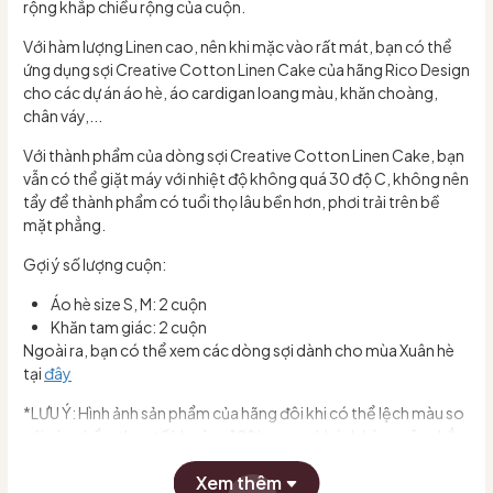
rộng khắp chiều rộng của cuộn.
Với hàm lượng Linen cao, nên khi mặc vào rất mát, bạn có thể
ứng dụng sợi Creative Cotton Linen Cake của hãng Rico Design
cho các dự án áo hè, áo cardigan loang màu, khăn choàng,
chân váy,...
Với thành phẩm của dòng sợi Creative Cotton Linen Cake, bạn
vẫn có thể giặt máy với nhiệt độ không quá 30 độ C, không nên
tẩy để thành phẩm có tuổi thọ lâu bền hơn, phơi trải trên bề
mặt phẳng.
Gợi ý số lượng cuộn:
Áo hè size S, M: 2 cuộn
Khăn tam giác: 2 cuộn
Ngoài ra, bạn có thể xem các dòng sợi dành cho mùa Xuân hè
tại
đây
*LƯU Ý: Hình ảnh sản phẩm của hãng đôi khi có thể lệch màu so
với sản phẩm thực tế khoảng 10%, mong khách hàng cân nhắc
trước khi chọn màu hoặc có thể nhắn tin trực tiếp cho shop để
Xem thêm
shop hỗ trợ mình chọn đúng màu ạ.