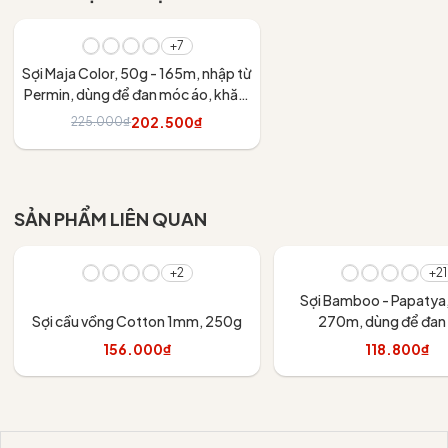
- 10%
+7
Sợi Maja Color, 50g - 165m, nhập từ
Permin, dùng để đan móc áo, khăn,
váy
202.500₫
225.000₫
Tùy chọn
SẢN PHẨM LIÊN QUAN
+2
+21
Sợi Bamboo - Papatya,
Sợi cầu vồng Cotton 1mm, 250g
270m, dùng để đan
156.000₫
118.800₫
Tùy chọn
Tùy chọn