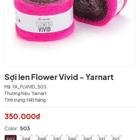
Mã giảm giá:
Sợi len Flower Vivid - Yarnart
Ngày hết hạn:
Mã:
YA_FLVIVID_503
Thương hiệu:
Yarnart
Điều kiện:
Tình trạng:
Hết hàng
350.000₫
Color:
503
503
508
509
510
506
507
511
512