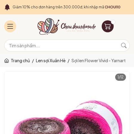
Giảm 10% cho đơn hàng trên 300.000đ, khi nhập mã
CHOUI10
Trang chủ
/
Len sợi Xuân Hè
/
Sợi len Flower Vivid - Yarnart
1
/
12