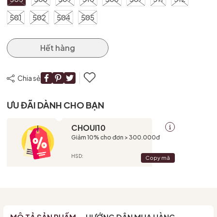
501
502
504
505
Hết hàng
Chia sẻ
ƯU ĐÃI DÀNH CHO BẠN
CHOUI10
Giảm 10% cho đơn > 300.000đ
HSD:
Copy mã