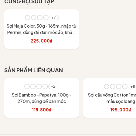
CÙNG BỘ SƯU TẬP
+7
Sợi Maja Color, 50g - 165m, nhập từ
Permin, dùng để đan móc áo, khăn,
váy
225.000₫
Tùy chọn
SẢN PHẨM LIÊN QUAN
+21
+11
Sợi Bamboo - Papatya, 100g -
Sợi cầu vồng Cotton 1m
270m, dùng để đan móc
màu sọc loang
118.800₫
195.000₫
Tùy chọn
Tùy chọn