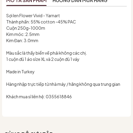
MÔ TẢ SẢN PHẨM
HƯỚNG DẪN MUA HÀNG
Sợi len Flower Vivid - Yarnart
Thành phần: 55% cotton -45% PAC
Cuộn 250g-1000m
Kim móc: 2.5mm
Kim Đan: 3.0mm
Màu sắc là thấy biển về phải không các chị.
1 cuộn đủ 1 áo sỉze XL và 2 cuộn đủ 1 váy
Made in Turkey
Hàng nhập trực tiếp từ nhà máy / hãng không qua trung gian
Khách mua sỉ liên hệ: 0355618846