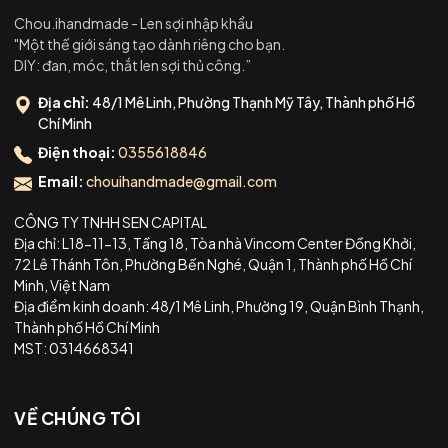
Chou.ihandmade - Len sợi nhập khẩu
"Một thế giới sáng tạo dành riêng cho bạn.
DIY: đan, móc, thắt len sợi thủ công.”
Địa chỉ:
48/1 Mê Linh, Phường Thạnh Mỹ Tây, Thành phố Hồ
Chí Minh
Điện thoại:
0355618846
Email:
chouihandmade@gmail.com
CÔNG TY TNHH SEN CAPITAL
Địa chỉ: L18-11-13, Tầng 18, Tòa nhà Vincom Center Đồng Khởi,
72 Lê Thánh Tôn, Phường Bến Nghé, Quận 1, Thành phố Hồ Chí
Minh, Việt Nam
Địa điểm kinh doanh: 48/1 Mê Linh, Phường 19, Quận Bình Thạnh,
Thành phố Hồ Chí Minh
MST: 0314668341
VỀ CHÚNG TÔI