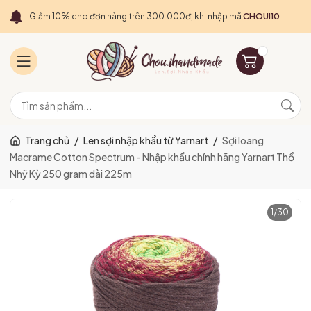
Giảm 10% cho đơn hàng trên 300.000đ, khi nhập mã
CHOUI10
Trang chủ
/
Len sợi nhập khẩu từ Yarnart
/
Sợi loang
Macrame Cotton Spectrum - Nhập khẩu chính hãng Yarnart Thổ
Nhỹ Kỳ 250 gram dài 225m
1
/
30