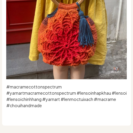
#macramecottonspectrum
#yarnartmacramecottonspectrum #lensoinhapkhau #lensoi
#lensoichinhhang #yarnart #lenmoctuixach #macrame
#chouihandmade