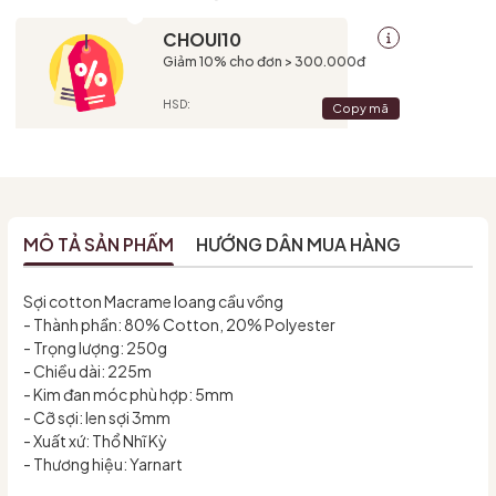
CHOUI10
Giảm 10% cho đơn > 300.000đ
HSD:
Copy mã
MÔ TẢ SẢN PHẨM
HƯỚNG DẪN MUA HÀNG
Sợi cotton Macrame loang cầu vồng
- Thành phần: 80% Cotton, 20% Polyester
- Trọng lượng: 250g
- Chiều dài: 225m
- Kim đan móc phù hợp: 5mm
- Cỡ sợi: len sợi 3mm
- Xuất xứ: Thổ Nhĩ Kỳ
- Thương hiệu: Yarnart