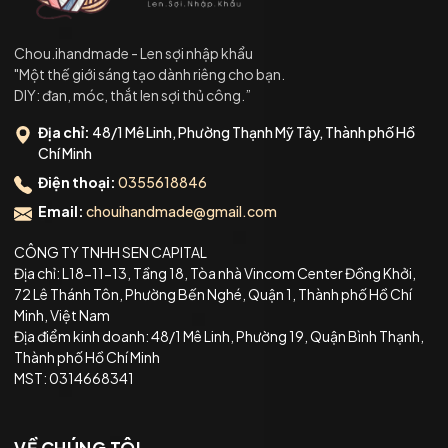
Chou.ihandmade - Len sợi nhập khẩu
"Một thế giới sáng tạo dành riêng cho bạn.
DIY: đan, móc, thắt len sợi thủ công.”
Địa chỉ:
48/1 Mê Linh, Phường Thạnh Mỹ Tây, Thành phố Hồ
Chí Minh
Điện thoại:
0355618846
Email:
chouihandmade@gmail.com
CÔNG TY TNHH SEN CAPITAL
Địa chỉ: L18-11-13, Tầng 18, Tòa nhà Vincom Center Đồng Khởi,
72 Lê Thánh Tôn, Phường Bến Nghé, Quận 1, Thành phố Hồ Chí
Minh, Việt Nam
Địa điểm kinh doanh: 48/1 Mê Linh, Phường 19, Quận Bình Thạnh,
Thành phố Hồ Chí Minh
MST: 0314668341
VỀ CHÚNG TÔI