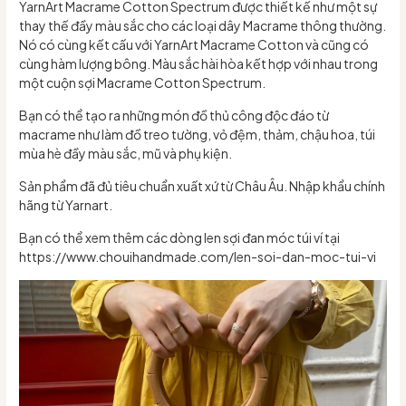
YarnArt Macrame Cotton Spectrum được thiết kế như một sự
thay thế đầy màu sắc cho các loại dây Macrame thông thường.
Nó có cùng kết cấu với YarnArt Macrame Cotton và cũng có
cùng hàm lượng bông. Màu sắc hài hòa kết hợp với nhau trong
một cuộn sợi Macrame Cotton Spectrum.
Bạn có thể tạo ra những món đồ thủ công độc đáo từ
macrame như làm đồ treo tường, vỏ đệm, thảm, chậu hoa, túi
mùa hè đầy màu sắc, mũ và phụ kiện.
Sản phẩm đã đủ tiêu chuẩn xuất xứ từ Châu Âu. Nhập khẩu chính
hãng từ Yarnart.
Bạn có thể xem thêm các dòng len sợi đan móc túi ví tại
https://www.chouihandmade.com/len-soi-dan-moc-tui-vi