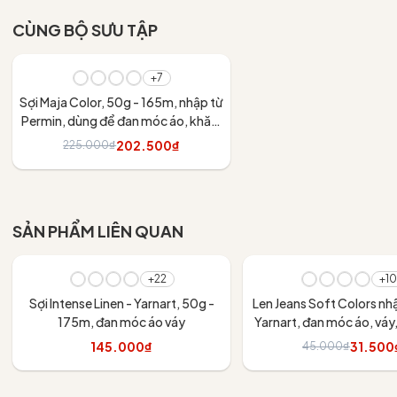
CÙNG BỘ SƯU TẬP
- 10%
+7
Sợi Maja Color, 50g - 165m, nhập từ
Permin, dùng để đan móc áo, khăn,
váy
202.500₫
225.000₫
Tùy chọn
SẢN PHẨM LIÊN QUAN
- 30%
+22
+10
Sợi Intense Linen - Yarnart, 50g -
Len Jeans Soft Colors nh
175m, đan móc áo váy
Yarnart, đan móc áo, váy
thú
145.000₫
31.500
45.000₫
Tùy chọn
Tùy chọn