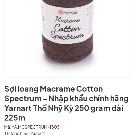
Sợi loang Macrame Cotton
Spectrum - Nhập khẩu chính hãng
Yarnart Thổ Nhỹ Kỳ 250 gram dài
225m
Mã:
YA.MCSPECTRUM-1305
Mã giảm giá:
Thương hiệu:
Yarnart