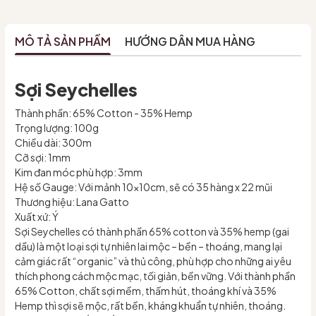
MÔ TẢ SẢN PHẨM
HƯỚNG DẪN MUA HÀNG
Sợi Seychelles
Thành phần: 65% Cotton - 35% Hemp
Trọng lượng: 100g
Chiều dài: 300m
Cỡ sợi: 1mm
Kim đan móc phù hợp: 3mm
Hệ số Gauge: Với mảnh 10x10cm, sẽ có 35 hàng x 22 mũi
Thương hiệu: Lana Gatto
Xuất xứ: Ý
Sợi Seychelles có thành phần 65% cotton và 35% hemp (gai
dầu) là một loại sợi tự nhiên lai mộc – bền – thoáng, mang lại
cảm giác rất “organic” và thủ công, phù hợp cho những ai yêu
thích phong cách mộc mạc, tối giản, bền vững. Với thành phần
65% Cotton, chất sợi mềm, thấm hút, thoáng khí và 35%
Hemp thì sợi sẽ mộc, rất bền, kháng khuẩn tự nhiên, thoáng.