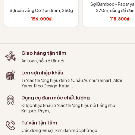
Sợi Bamboo - Papatya,
Sợi cầu vồng Cotton 1mm, 250g
270m, dùng để đan
156.000₫
118.800₫
Tùy chọn
Tùy chọn
Giao hàng tận tâm
An toàn, hỗ trợ tận nơi
Len sợi nhập khẩu
Từ các thương hiệu đến từ Châu Âu như Yarnart, Alize
Yarns, Rico Design, Katia,...
Dụng cụ đan móc chất lượng
Được nhập khẩu từ các thương hiệu nổi tiếng như
Knitpro, Prym,...
Tư vấn tận tâm
Các dòng len sợi, kim đan móc phù hợp