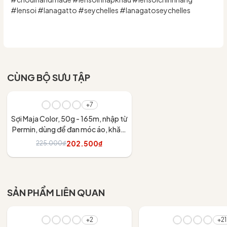
#lensoi #lanagatto #seychelles #lanagatoseychelles
CÙNG BỘ SƯU TẬP
- 10%
+7
Sợi Maja Color, 50g - 165m, nhập từ
Permin, dùng để đan móc áo, khăn,
váy
202.500₫
225.000₫
Tùy chọn
SẢN PHẨM LIÊN QUAN
+2
+21