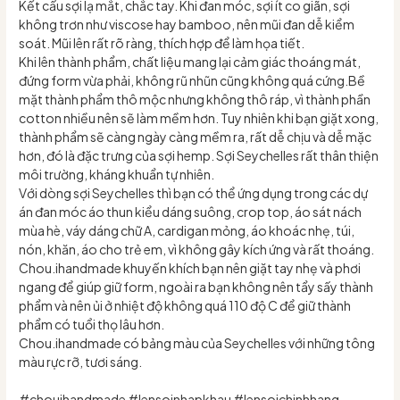
Kết cấu sợi lạ mắt, chắc tay. Khi đan móc, sợi ít co giãn, sợi
không trơn như viscose hay bamboo, nên mũi đan dễ kiểm
soát. Mũi lên rất rõ ràng, thích hợp để làm họa tiết.
Khi lên thành phẩm, chất liệu mang lại cảm giác thoáng mát,
đứng form vừa phải, không rũ nhũn cũng không quá cứng.Bề
mặt thành phẩm thô mộc nhưng không thô ráp, vì thành phần
cotton nhiều nên sẽ làm mềm hơn. Tuy nhiên khi bạn giặt xong,
thành phẩm sẽ càng ngày càng mềm ra, rất dễ chịu và dễ mặc
hơn, đó là đặc trưng của sợi hemp. Sợi Seychelles rất thân thiện
môi trường, kháng khuẩn tự nhiên.
Với dòng sợi Seychelles thì bạn có thể ứng dụng trong các dự
án đan móc áo thun kiểu dáng suông, crop top, áo sát nách
mùa hè, váy dáng chữ A, cardigan mỏng, áo khoác nhẹ, túi,
nón, khăn, áo cho trẻ em, vì không gây kích ứng và rất thoáng.
Chou.ihandmade khuyến khích bạn nên giặt tay nhẹ và phơi
ngang để giúp giữ form, ngoài ra bạn không nên tẩy sấy thành
phẩm và nên ủi ở nhiệt độ không quá 110 độ C để giữ thành
phẩm có tuổi thọ lâu hơn.
Chou.ihandmade có bảng màu của Seychelles với những tông
màu rực rỡ, tươi sáng.
#chouihandmade #lensoinhapkhau #lensoichinhhang