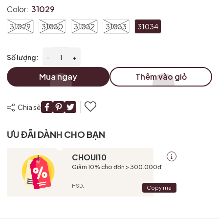
Điều kiện:
Color:
31029
31029
31030
31032
31033
31034
Số lượng:
-
+
Mua ngay
Thêm vào giỏ
Chia sẻ
ƯU ĐÃI DÀNH CHO BẠN
CHOUI10
Giảm 10% cho đơn > 300.000đ
HSD:
Copy mã