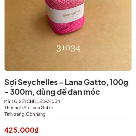
Sợi Seychelles - Lana Gatto, 100g
- 300m, dùng để đan móc
Mã:
LG.SEYCHELLES-31034
Thương hiệu:
Lana Gatto
Mã giảm giá:
Tình trạng:
Còn hàng
Ngày hết hạn:
425.000₫