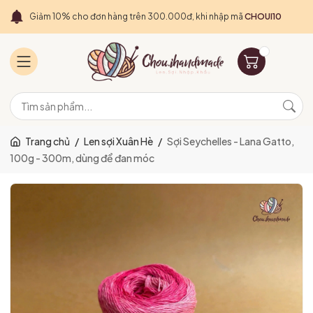
Giảm 10% cho đơn hàng trên 300.000đ, khi nhập mã
CHOUI10
Trang chủ
/
Len sợi Xuân Hè
/
Sợi Seychelles - Lana Gatto,
100g - 300m, dùng để đan móc