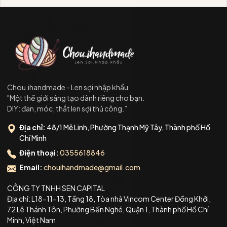
Chou.ihandmade - Len sợi nhập khẩu
"Một thế giới sáng tạo dành riêng cho bạn.
DIY: đan, móc, thắt len sợi thủ công.”
Địa chỉ:
48/1 Mê Linh, Phường Thạnh Mỹ Tây, Thành phố Hồ
Chí Minh
Điện thoại:
0355618846
Email:
chouihandmade@gmail.com
CÔNG TY TNHH SEN CAPITAL
Địa chỉ: L18-11-13, Tầng 18, Tòa nhà Vincom Center Đồng Khởi,
72 Lê Thánh Tôn, Phường Bến Nghé, Quận 1, Thành phố Hồ Chí
Minh, Việt Nam