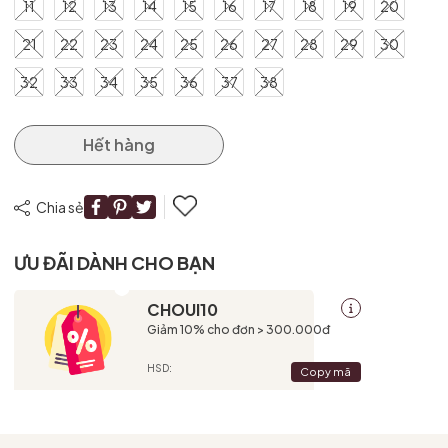
11
12
13
14
15
16
17
18
19
20
21
22
23
24
25
26
27
28
29
30
32
33
34
35
36
37
38
Hết hàng
Chia sẻ
ƯU ĐÃI DÀNH CHO BẠN
CHOUI10
Giảm 10% cho đơn > 300.000đ
HSD:
Copy mã