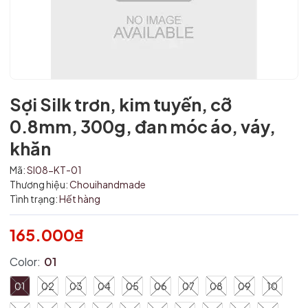
Sợi Silk trơn, kim tuyến, cỡ
0.8mm, 300g, đan móc áo, váy,
khăn
Mã:
SI08-KT-01
Mã giảm giá:
Thương hiệu:
Chouihandmade
Tình trạng:
Hết hàng
Ngày hết hạn:
165.000₫
Điều kiện:
Color:
01
01
02
03
04
05
06
07
08
09
10