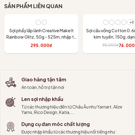
SẢN PHẨM LIÊN QUAN
- 20%
+6
Sợi phẩy lấp lánh Creative Make It
Sợi cầu vồng Cotton 0.
Rainbow Glitz, 50g - 525m, nhập từ
kim tuyến, 150g, dạ
Rico Design, đan móc áo, váy, khăn
295.000₫
76.000
95.000₫
Tùy chọn
Tùy chọn
Giao hàng tận tâm
An toàn, hỗ trợ tận nơi
Len sợi nhập khẩu
Từ các thương hiệu đến từ Châu Âu như Yarnart, Alize
Yarns, Rico Design, Katia,...
Dụng cụ đan móc chất lượng
Được nhập khẩu từ các thương hiệu nổi tiếng như