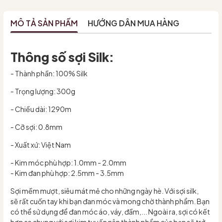
MÔ TẢ SẢN PHẨM
HƯỚNG DẪN MUA HÀNG
Thông số sợi Silk:
- Thành phần: 100% Silk
- Trọng lượng: 300g
- Chiều dài: 1290m
- Cỡ sợi: 0.8mm
- Xuất xứ: Việt Nam
- Kim móc phù hợp: 1.0mm - 2.0mm
- Kim đan phù hợp: 2.5mm - 3.5mm
Sợi mềm mượt, siêu mát mẻ cho những ngày hè. Với sợi silk,
sẽ rất cuốn tay khi bạn đan móc và mong chờ thành phẩm. Bạn
có thể sử dụng để đan móc áo, váy, đầm,... Ngoài ra, sợi có kết
hợp se chung với sợi kim tuyến nên thành phẩm của bạn sẽ trở