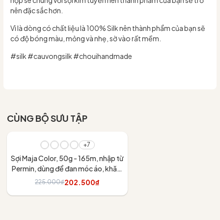
nên đặc sắc hơn.
Vì là dòng có chất liệu là 100% Silk nên thành phẩm của bạn sẽ
có độ bóng màu, mỏng và nhẹ, sờ vào rất mềm.
#silk #cauvongsilk #chouihandmade
CÙNG BỘ SƯU TẬP
- 10%
+7
Sợi Maja Color, 50g - 165m, nhập từ
Permin, dùng để đan móc áo, khăn,
váy
202.500₫
225.000₫
Tùy chọn