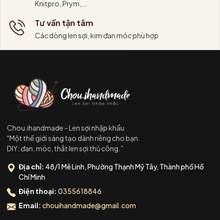
Knitpro, Prym,...
Tư vấn tận tâm
Các dòng len sợi, kim đan móc phù hợp
Chou.ihandmade - Len sợi nhập khẩu
"Một thế giới sáng tạo dành riêng cho bạn.
DIY: đan, móc, thắt len sợi thủ công.”
Địa chỉ:
48/1 Mê Linh, Phường Thạnh Mỹ Tây, Thành phố Hồ
Chí Minh
Điện thoại:
0355618846
Email:
chouihandmade@gmail.com