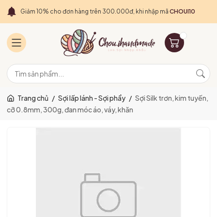
Giảm 10% cho đơn hàng trên 300.000đ, khi nhập mã
CHOUI10
Trang chủ
/
Sợi lấp lánh - Sợi phẩy
/
Sợi Silk trơn, kim tuyến,
cỡ 0.8mm, 300g, đan móc áo, váy, khăn