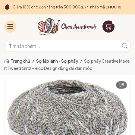
Giảm 10% cho đơn hàng trên 300.000đ, khi nhập mã
CHOUI10
Trang chủ
/
Sợi lấp lánh - Sợi phẩy
/
Sợi phẩy Creative Make
It Tweed Glitz - Rico Design dùng để đan móc
1
/
8