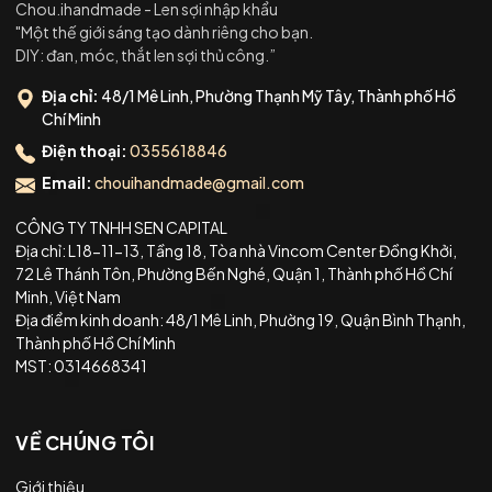
Chou.ihandmade - Len sợi nhập khẩu
"Một thế giới sáng tạo dành riêng cho bạn.
DIY: đan, móc, thắt len sợi thủ công.”
Địa chỉ:
48/1 Mê Linh, Phường Thạnh Mỹ Tây, Thành phố Hồ
Chí Minh
Điện thoại:
0355618846
Email:
chouihandmade@gmail.com
CÔNG TY TNHH SEN CAPITAL
Địa chỉ: L18-11-13, Tầng 18, Tòa nhà Vincom Center Đồng Khởi,
72 Lê Thánh Tôn, Phường Bến Nghé, Quận 1, Thành phố Hồ Chí
Minh, Việt Nam
Địa điểm kinh doanh: 48/1 Mê Linh, Phường 19, Quận Bình Thạnh,
Thành phố Hồ Chí Minh
MST: 0314668341
VỀ CHÚNG TÔI
Giới thiệu