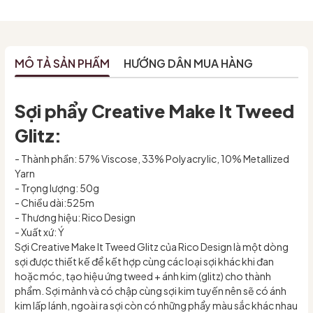
MÔ TẢ SẢN PHẨM
HƯỚNG DẪN MUA HÀNG
Sợi phẩy Creative Make It Tweed
Glitz:
- Thành phần: 57% Viscose, 33% Polyacrylic, 10% Metallized
Yarn
- Trọng lượng: 50g
- Chiều dài:525m
- Thương hiệu: Rico Design
- Xuất xứ: Ý
Sợi Creative Make It Tweed Glitz của Rico Design là một dòng
sợi được thiết kế để kết hợp cùng các loại sợi khác khi đan
hoặc móc, tạo hiệu ứng tweed + ánh kim (glitz) cho thành
phẩm. Sợi mảnh và có chập cùng sợi kim tuyến nên sẽ có ánh
kim lấp lánh, ngoài ra sợi còn có những phẩy màu sắc khác nhau