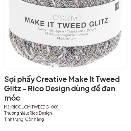
Sợi phẩy Creative Make It Tweed
Glitz - Rico Design dùng để đan
móc
Mã giảm giá:
Mã:
RICO..CMITWEEDG-001
Thương hiệu:
Rico Design
Ngày hết hạn:
Tình trạng:
Còn hàng
Điều kiện: