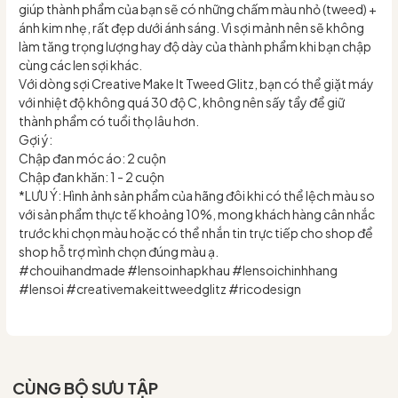
giúp thành phẩm của bạn sẽ có những chấm màu nhỏ (tweed) +
ánh kim nhẹ, rất đẹp dưới ánh sáng. Vì sợi mảnh nên sẽ không
làm tăng trọng lượng hay độ dày của thành phẩm khi bạn chập
cùng các len sợi khác.
Với dòng sợi Creative Make It Tweed Glitz, bạn có thể giặt máy
với nhiệt độ không quá 30 độ C, không nên sấy tẩy để giữ
thành phẩm có tuổi thọ lâu hơn.
Gợi ý:
Chập đan móc áo: 2 cuộn
Chập đan khăn: 1 - 2 cuộn
*LƯU Ý: Hình ảnh sản phẩm của hãng đôi khi có thể lệch màu so
với sản phẩm thực tế khoảng 10%, mong khách hàng cân nhắc
trước khi chọn màu hoặc có thể nhắn tin trực tiếp cho shop để
shop hỗ trợ mình chọn đúng màu ạ.
#chouihandmade #lensoinhapkhau #lensoichinhhang
#lensoi #creativemakeittweedglitz #ricodesign
CÙNG BỘ SƯU TẬP