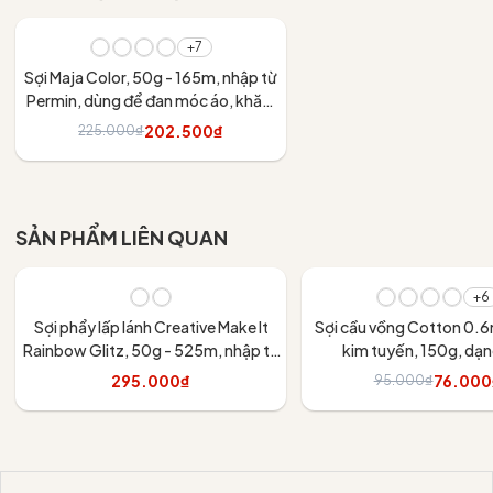
- 10%
+7
Sợi Maja Color, 50g - 165m, nhập từ
Permin, dùng để đan móc áo, khăn,
váy
202.500₫
225.000₫
Tùy chọn
SẢN PHẨM LIÊN QUAN
- 20%
+6
Sợi phẩy lấp lánh Creative Make It
Sợi cầu vồng Cotton 0.
Rainbow Glitz, 50g - 525m, nhập từ
kim tuyến, 150g, dạ
Rico Design, đan móc áo, váy, khăn
295.000₫
76.000
95.000₫
Tùy chọn
Tùy chọn