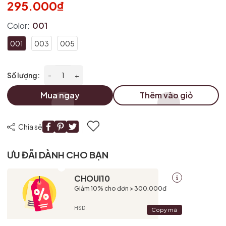
295.000₫
Color:
001
001
003
005
Số lượng:
-
+
Mua ngay
Thêm vào giỏ
Chia sẻ
ƯU ĐÃI DÀNH CHO BẠN
CHOUI10
Giảm 10% cho đơn > 300.000đ
HSD:
Copy mã