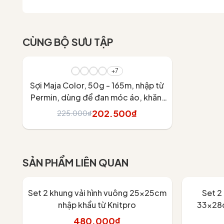
CÙNG BỘ SƯU TẬP
- 10%
+7
Sợi Maja Color, 50g - 165m, nhập từ
Permin, dùng để đan móc áo, khăn,
váy
202.500₫
225.000₫
Tùy chọn
SẢN PHẨM LIÊN QUAN
Set 2 khung vải hình vuông 25x25cm
Set 2
nhập khẩu từ Knitpro
33x28c
480.000₫