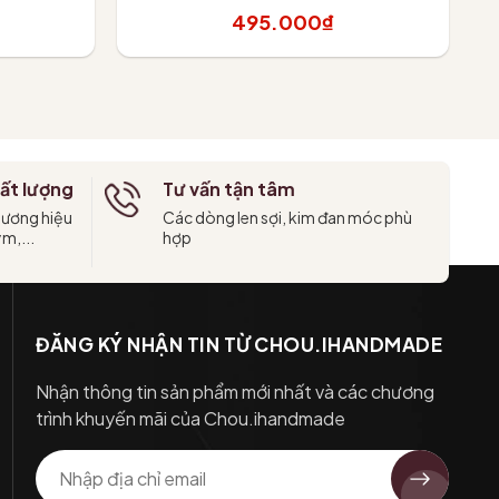
495.000₫
Tùy chọn
ất lượng
Tư vấn tận tâm
hương hiệu
Các dòng len sợi, kim đan móc phù
ym,...
hợp
ĐĂNG KÝ NHẬN TIN TỪ CHOU.IHANDMADE
Nhận thông tin sản phẩm mới nhất và các chương
trình khuyến mãi của Chou.ihandmade