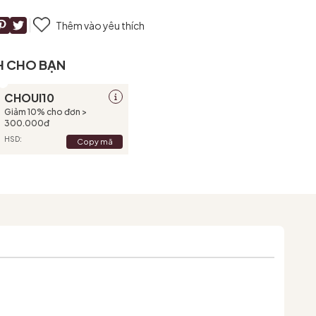
Thêm vào yêu thích
H CHO BẠN
CHOUI10
Giảm 10% cho đơn >
300.000đ
HSD:
Copy mã