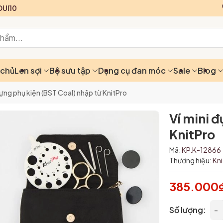
UI10
 chủ
Len sợi
Bộ sưu tập
Dụng cụ đan móc
Sale
Blog
đựng phụ kiện (BST Coal) nhập từ KnitPro
Ví mini 
KnitPro
Mã:
KP.K-12866
Thương hiệu:
Kn
385.000
Số lượng:
-