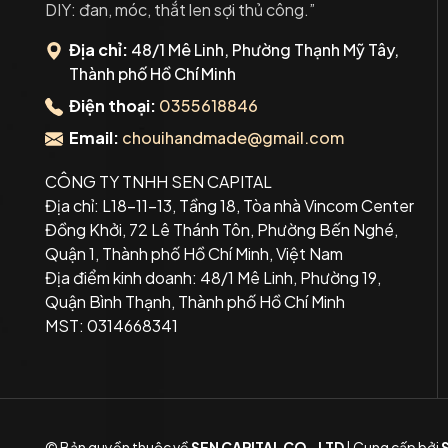
DIY: đan, móc, thắt len sợi thủ công.”
Địa chỉ:
48/1 Mê Linh, Phường Thạnh Mỹ Tây,
Thành phố Hồ Chí Minh
Điện thoại:
0355618846
Email:
chouihandmade@gmail.com
CÔNG TY TNHH SEN CAPITAL
Địa chỉ: L18-11-13, Tầng 18, Tòa nhà Vincom Center
Đồng Khởi, 72 Lê Thánh Tôn, Phường Bến Nghé,
Quận 1, Thành phố Hồ Chí Minh, Việt Nam
Địa điểm kinh doanh: 48/1 Mê Linh, Phường 19,
Quận Bình Thạnh, Thành phố Hồ Chí Minh
MST: 0314668341
© Bản quyền thuộc về
SEN CAPITAL CO.,LTD
|
Cung cấp bởi