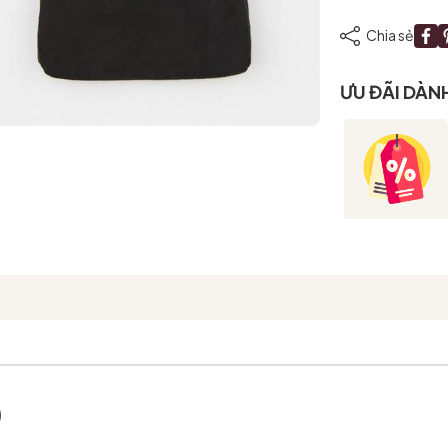
Chia sẻ
Mã giảm giá:
ƯU ĐÃI DÀN
Ngày hết hạn:
Điều kiện:
)