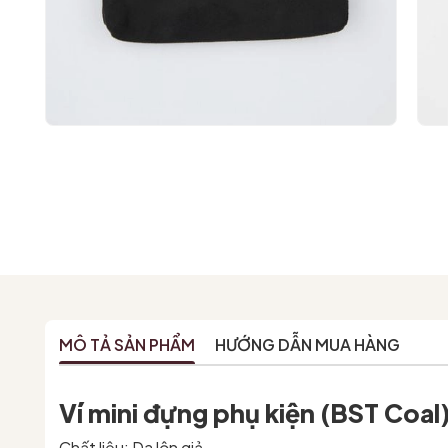
MÔ TẢ SẢN PHẨM
HƯỚNG DẪN MUA HÀNG
Ví mini đựng phụ kiện (BST Coal
Chất liệu: Da lộn giả