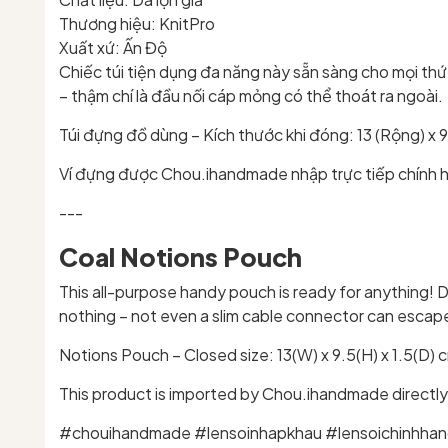
Thương hiệu: KnitPro
Xuất xứ: Ấn Độ
Chiếc túi tiện dụng đa năng này sẵn sàng cho mọi th
– thậm chí là đầu nối cáp mỏng có thể thoát ra ngoài.
Túi đựng đồ dùng – Kích thước khi đóng: 13 (Rộng) x 9,5
Ví đựng được Chou.ihandmade nhập trực tiếp chính h
---
Coal Notions Pouch
This all-purpose handy pouch is ready for anything! De
nothing – not even a slim cable connector can escap
Notions Pouch – Closed size: 13(W) x 9.5(H) x 1.5(D) cm
This product is imported by Chou.ihandmade directly
#chouihandmade #lensoinhapkhau #lensoichinhhan