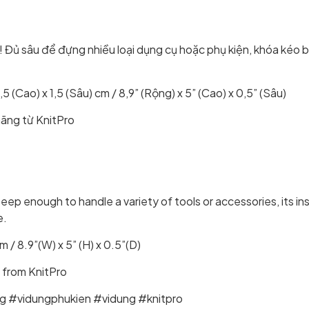
ứ! Đủ sâu để đựng nhiều loại dụng cụ hoặc phụ kiện, khóa kéo
 (Cao) x 1,5 (Sâu) cm / 8,9” (Rộng) x 5” (Cao) x 0,5” (Sâu)
ãng từ KnitPro
ep enough to handle a variety of tools or accessories, its ins
e.
 / 8.9”(W) x 5” (H) x 0.5”(D)
 from KnitPro
g #vidungphukien #vidung #knitpro