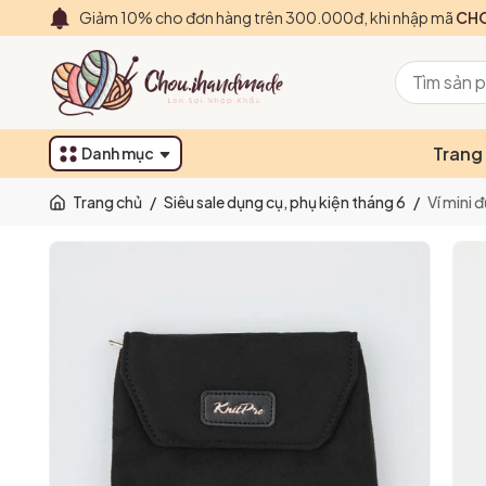
Giảm 10% cho đơn hàng trên 300.000đ, khi nhập mã
CHO
Trang
Danh mục
Trang chủ
/
Siêu sale dụng cụ, phụ kiện tháng 6
/
Ví mini 