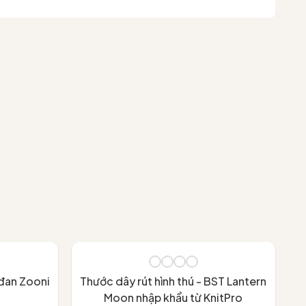
đan Zooni
Thước dây rút hình thú - BST Lantern
Moon nhập khẩu từ KnitPro