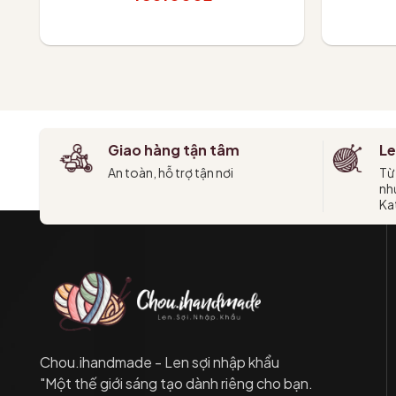
Thêm vào giỏ
T
Giao hàng tận tâm
Le
An toàn, hỗ trợ tận nơi
Từ
như
Kat
Chou.ihandmade - Len sợi nhập khẩu
"Một thế giới sáng tạo dành riêng cho bạn.