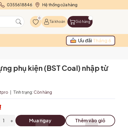
0355618846
Hệ thống cửa hàng
0
Tài khoản
Giỏ hàng
Ưu đãi
Tháng 6
đựng phụ kiện (BST Coal) nhập từ
itpro
|
Tình trạng:
Còn hàng
₫
+
Mua ngay
Thêm vào giỏ