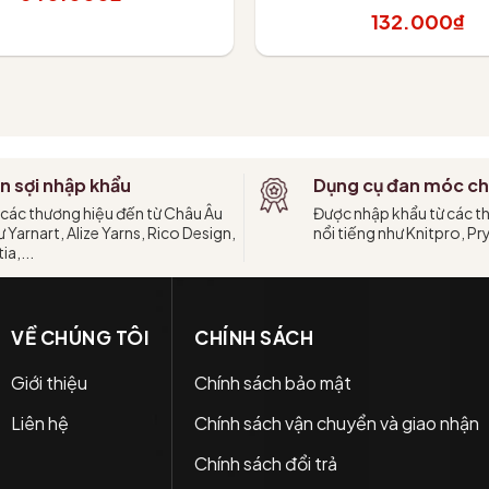
132.000₫
hêm vào giỏ
Tùy chọn
n sợi nhập khẩu
Dụng cụ đan móc ch
 các thương hiệu đến từ Châu Âu
Được nhập khẩu từ các t
 Yarnart, Alize Yarns, Rico Design,
nổi tiếng như Knitpro, Pr
ia,...
VỀ CHÚNG TÔI
CHÍNH SÁCH
Giới thiệu
Chính sách bảo mật
Liên hệ
Chính sách vận chuyển và giao nhận
Chính sách đổi trả