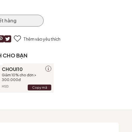
ết hàng
Thêm vào yêu thích
H CHO BẠN
CHOUI10
Giảm 10% cho đơn >
300.000đ
HSD:
Copy mã