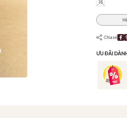
13
H
Mã giảm giá:
Ngày hết hạn:
Chia sẻ
Điều kiện:
ƯU ĐÃI DÀN