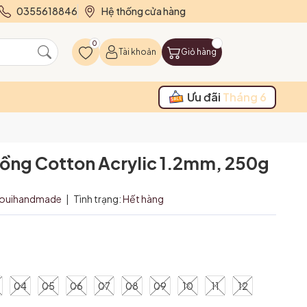
0355618846
Hệ thống cửa hàng
0
Tài khoản
Giỏ hàng
Ưu đãi
Tháng 6
vồng Cotton Acrylic 1.2mm, 250g
ouihandmade
|
Tình trạng:
Hết hàng
₫
04
05
06
07
08
09
10
11
12