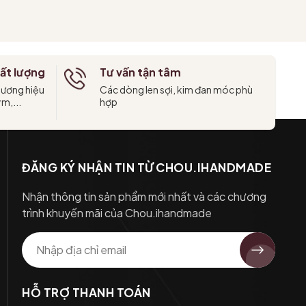
Tùy chọn
ất lượng
Tư vấn tận tâm
hương hiệu
Các dòng len sợi, kim đan móc phù
ym,...
hợp
ĐĂNG KÝ NHẬN TIN TỪ CHOU.IHANDMADE
Nhận thông tin sản phẩm mới nhất và các chương
trình khuyến mãi của Chou.ihandmade
HỖ TRỢ THANH TOÁN