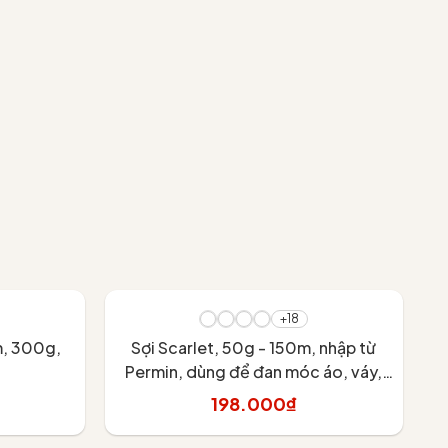
-
+18
m, 300g,
Sợi Scarlet, 50g - 150m, nhập từ
S
Permin, dùng để đan móc áo, váy,
P
khăn
198.000₫