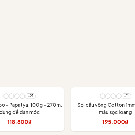
+21
+11
o - Papatya, 100g - 270m,
Sợi cầu vồng Cotton 1m
dùng để đan móc
màu sọc loang
118.800₫
195.000₫