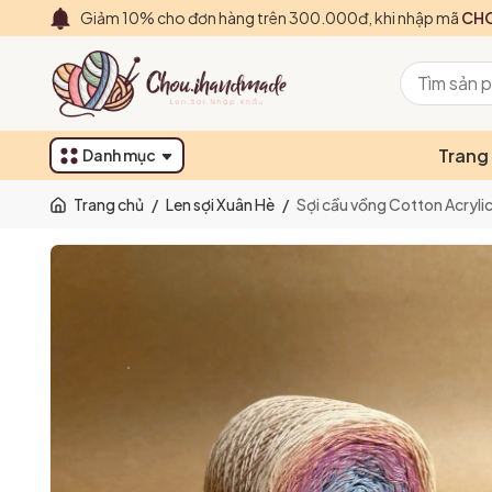
Giảm 10% cho đơn hàng trên 300.000đ, khi nhập mã
CHO
Trang
Danh mục
Trang chủ
/
Len sợi Xuân Hè
/
Sợi cầu vồng Cotton Acryl