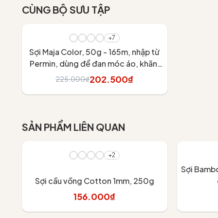
CÙNG BỘ SƯU TẬP
- 10%
+7
Sợi Maja Color, 50g - 165m, nhập từ
Permin, dùng để đan móc áo, khăn,
váy
202.500₫
225.000₫
Tùy chọn
SẢN PHẨM LIÊN QUAN
+2
Sợi Bambo
Sợi cầu vồng Cotton 1mm, 250g
156.000₫