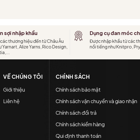
Tùy chọn
Tùy chọn
n sợi nhập khẩu
Dụng cụ đan móc ch
 các thương hiệu đến từ Châu Âu
Được nhập khẩu từ các t
 Yarnart, Alize Yarns, Rico Design,
nổi tiếng như Knitpro, Pr
ia,...
VỀ CHÚNG TÔI
CHÍNH SÁCH
Giới thiệu
Chính sách bảo mật
Liên hệ
Chính sách vận chuyển và giao nhận
Chính sách đổi trả
Chính sách kiểm hàng
Qui định thanh toán