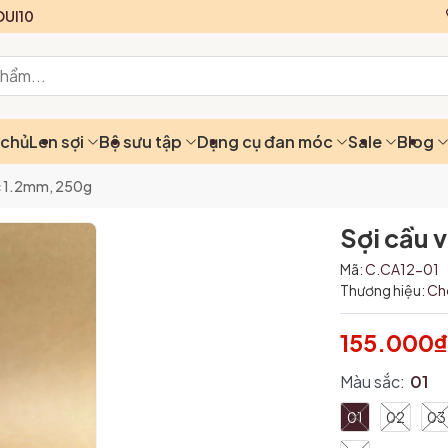
UI10
 chủ
Len sợi
Bộ sưu tập
Dụng cụ đan móc
Sale
Blog
ic 1.2mm, 250g
Sợi cầu 
Mã:
C.CA12-01
Thương hiệu:
Ch
155.000
Màu sắc:
01
01
02
03